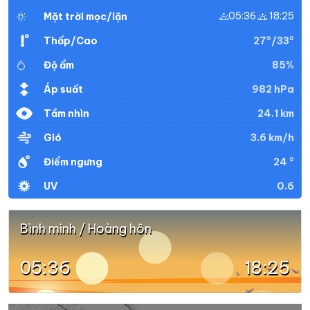
05:36
18:25
Mặt trời mọc/lặn
27°/33°
Thấp/Cao
85%
Độ ẩm
982 hPa
Áp suất
24.1 km
Tầm nhìn
3.6 km/h
Gió
24 °
Điểm ngưng
0.6
UV
Bình minh / Hoàng hôn
05:36
18:25