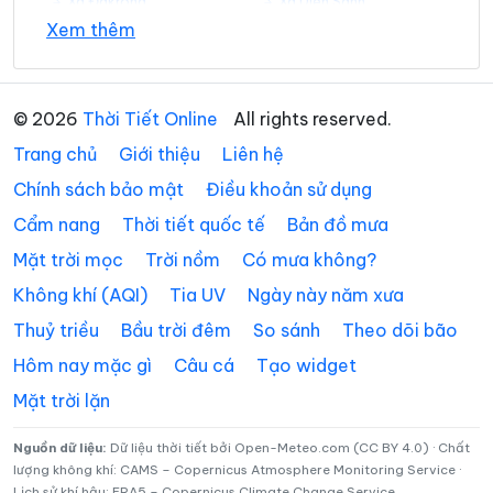
Xã Đakrông
Xã Diên Sanh
Xem thêm
Xã Đồng Lê
Xã Đông Trạch
Xã Gio Linh
Xã Hiếu Giang
© 2026
Thời Tiết Online
All rights reserved.
Xã Hòa Trạch
Xã Hoàn Lão
Trang chủ
Giới thiệu
Liên hệ
Xã Hướng Hiệp
Xã Hướng Lập
Chính sách bảo mật
Điều khoản sử dụng
Cẩm nang
Thời tiết quốc tế
Bản đồ mưa
Xã Hướng Phùng
Xã Khe Sanh
Mặt trời mọc
Trời nồm
Có mưa không?
Xã Kim Điền
Xã Kim Ngân
Không khí (AQI)
Tia UV
Ngày này năm xưa
Xã Kim Phú
Xã La Lay
Thuỷ triều
Bầu trời đêm
So sánh
Theo dõi bão
Xã Lao Bảo
Xã Lệ Ninh
Hôm nay mặc gì
Câu cá
Tạo widget
Mặt trời lặn
Xã Lệ Thủy
Xã Lìa
Xã Mỹ Thủy
Xã Nam Ba Đồn
Nguồn dữ liệu:
Dữ liệu thời tiết bởi Open-Meteo.com (CC BY 4.0) · Chất
lượng không khí: CAMS – Copernicus Atmosphere Monitoring Service ·
Lịch sử khí hậu: ERA5 – Copernicus Climate Change Service
Xã Nam Cửa Việt
Xã Nam Gianh