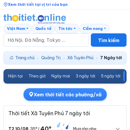
Xem thời tiết tại vị trí của bạn
Việt Nam
Quốc tế
Tin tức
Cẩm nang
Tìm kiếm
Trang chủ
Quảng Trị
Xã Tuyên Phú
7 Ngày tới
›
›
›
Hiện tại
Theo giờ
Ngày mai
3 ngày tới
5 ngày tới
7
Xem thời tiết các phường/xã
Thời tiết Xã Tuyên Phú 7 ngày tới
40°
35°
Mưa rào nhẹ
T2 10/08
/