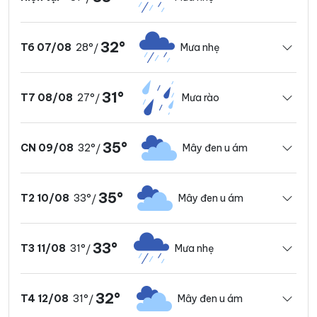
32°
28°
Mưa nhẹ
T6 07/08
/
31°
27°
Mưa rào
T7 08/08
/
35°
32°
Mây đen u ám
CN 09/08
/
35°
33°
Mây đen u ám
T2 10/08
/
33°
31°
Mưa nhẹ
T3 11/08
/
32°
31°
Mây đen u ám
T4 12/08
/