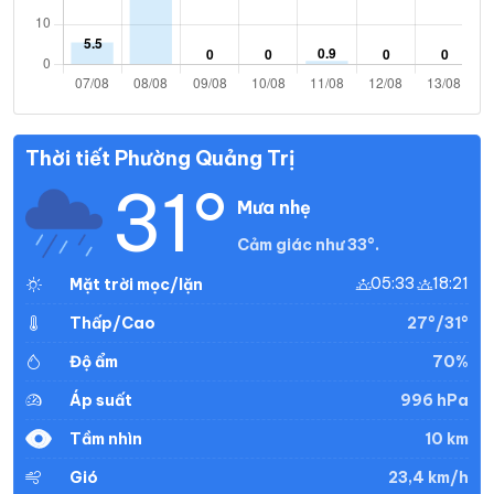
Thời tiết Phường Quảng Trị
31°
Mưa nhẹ
Cảm giác như 33°.
05:33
18:21
Mặt trời mọc/lặn
27°/31°
Thấp/Cao
70%
Độ ẩm
996 hPa
Áp suất
10 km
Tầm nhìn
23,4 km/h
Gió