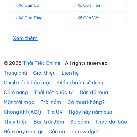
Xã Cam Lộ
Xã Cồn Tiên
Xã Cửa Tùng
Xã Cửa Việt
Xã Đakrông
Xã Diên Sanh
Xem thêm
Xã Đồng Lê
Xã Đông Trạch
Xã Gio Linh
Xã Hiếu Giang
© 2026
Thời Tiết Online
All rights reserved.
Xã Hòa Trạch
Xã Hoàn Lão
Trang chủ
Giới thiệu
Liên hệ
Xã Hướng Hiệp
Xã Hướng Lập
Chính sách bảo mật
Điều khoản sử dụng
Cẩm nang
Thời tiết quốc tế
Bản đồ mưa
Xã Hướng Phùng
Xã Khe Sanh
Mặt trời mọc
Trời nồm
Có mưa không?
Xã Kim Điền
Xã Kim Ngân
Không khí (AQI)
Tia UV
Ngày này năm xưa
Xã Kim Phú
Xã La Lay
Thuỷ triều
Bầu trời đêm
So sánh
Theo dõi bão
Xã Lao Bảo
Xã Lệ Ninh
Hôm nay mặc gì
Câu cá
Tạo widget