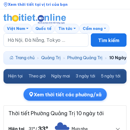
Xem thời tiết tại vị trí của bạn
Việt Nam
Quốc tế
Tin tức
Cẩm nang
Tìm kiếm
Trang chủ
Quảng Trị
Phường Quảng Trị
10 Ngày t
›
›
›
Hiện tại
Theo giờ
Ngày mai
3 ngày tới
5 ngày tới
7
Xem thời tiết các phường/xã
Thời tiết Phường Quảng Trị 10 ngày tới
33°
31°
Mưa nhẹ
Hiện tại
/