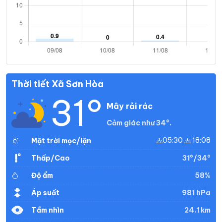
Thời tiết Xã Sơn Hòa
31°
Mây rải rác
Cảm giác như 34°.
05:30
18:08
Mặt trời mọc/lặn
31°/34°
Thấp/Cao
58%
Độ ẩm
981 hPa
Áp suất
24.1 km
Tầm nhìn