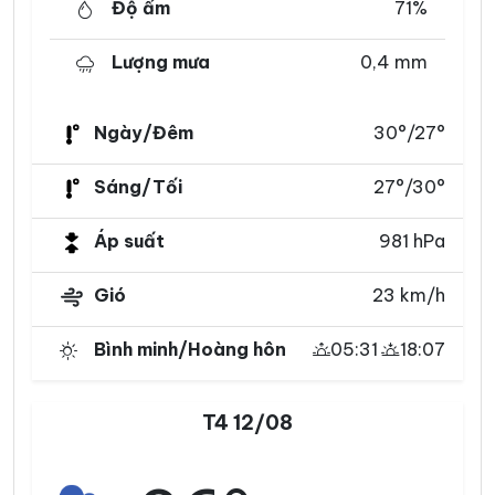
Độ ẩm
71%
Lượng mưa
0,4 mm
Ngày/Đêm
30°/27°
Sáng/Tối
27°/30°
Áp suất
981 hPa
Gió
23 km/h
Bình minh/Hoàng hôn
05:31
18:07
T4 12/08