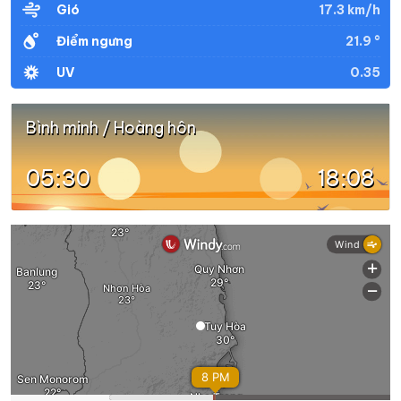
17.3 km/h
Gió
21.9 °
Điểm ngưng
0.35
UV
Bình minh / Hoàng hôn
05:30
18:08