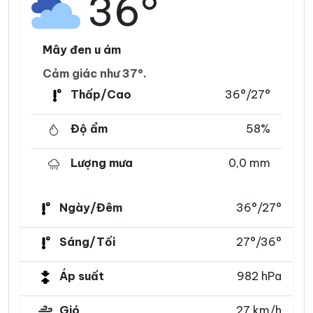
36°
Mây đen u ám
Cảm giác như 37°.
Thấp/Cao
36°/27°
Độ ẩm
58%
Lượng mưa
0,0 mm
Ngày/Đêm
36°/27°
Sáng/Tối
27°/36°
Áp suất
982 hPa
Gió
27 km/h