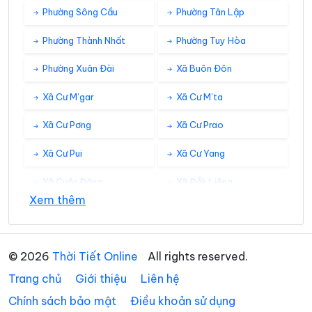
Phường Sông Cầu
Phường Tân Lập
Phường Thành Nhất
Phường Tuy Hòa
Phường Xuân Đài
Xã Buôn Đôn
Xã Cư M’gar
Xã Cư M’ta
Xã Cư Pơng
Xã Cư Prao
Xã Cư Pui
Xã Cư Yang
Xã Cuôr Đăng
Xã Đắk Liêng
Xem thêm
Xã Đắk Phơi
Xã Dang Kang
Xã Dliê Ya
Xã Đồng Xuân
© 2026
Thời Tiết Online
All rights reserved.
Xã Dray Bhăng
Xã Đức Bình
Trang chủ
Giới thiệu
Liên hệ
Xã Dur Kmăl
Xã Ea Bá
Chính sách bảo mật
Điều khoản sử dụng