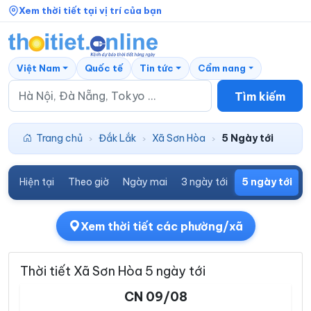
Xem thời tiết tại vị trí của bạn
Việt Nam
Quốc tế
Tin tức
Cẩm nang
Tìm kiếm
Trang chủ
Đắk Lắk
Xã Sơn Hòa
5 Ngày tới
›
›
›
Hiện tại
Theo giờ
Ngày mai
3 ngày tới
5 ngày tới
7
Xem thời tiết các phường/xã
Thời tiết Xã Sơn Hòa 5 ngày tới
CN 09/08