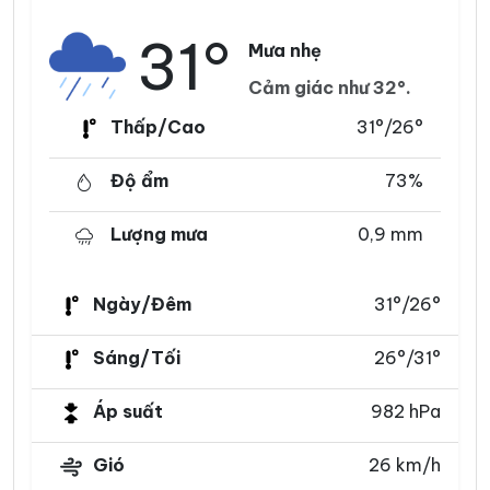
31°
Mưa nhẹ
Cảm giác như 32°.
Thấp/Cao
31°/26°
Độ ẩm
73%
Lượng mưa
0,9 mm
Ngày/Đêm
31°/26°
Sáng/Tối
26°/31°
Áp suất
982 hPa
Gió
26 km/h