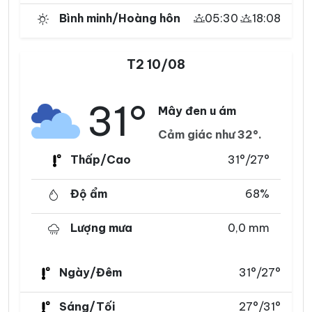
Bình minh/Hoàng hôn
05:30
18:08
T2 10/08
31°
Mây đen u ám
Cảm giác như 32°.
Thấp/Cao
31°/27°
Độ ẩm
68%
Lượng mưa
0,0 mm
Ngày/Đêm
31°/27°
Sáng/Tối
27°/31°