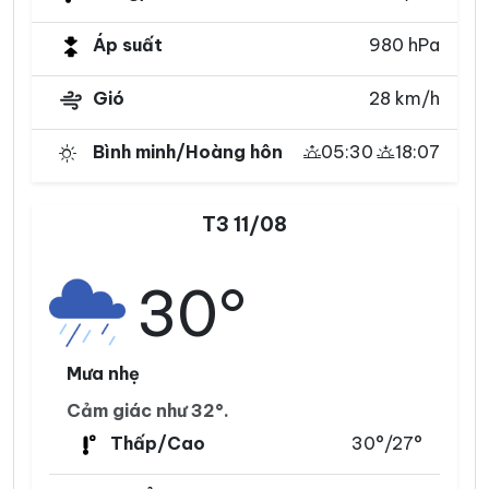
Áp suất
980 hPa
Gió
28 km/h
Bình minh/Hoàng hôn
05:30
18:07
T3 11/08
30°
Mưa nhẹ
Cảm giác như 32°.
Thấp/Cao
30°/27°