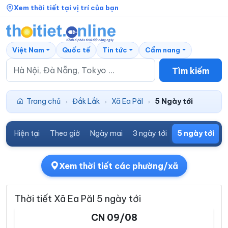
Xem thời tiết tại vị trí của bạn
Việt Nam
Quốc tế
Tin tức
Cẩm nang
Tìm kiếm
Trang chủ
Đắk Lắk
Xã Ea Păl
5 Ngày tới
›
›
›
Hiện tại
Theo giờ
Ngày mai
3 ngày tới
5 ngày tới
7
Xem thời tiết các phường/xã
Thời tiết Xã Ea Păl 5 ngày tới
CN 09/08