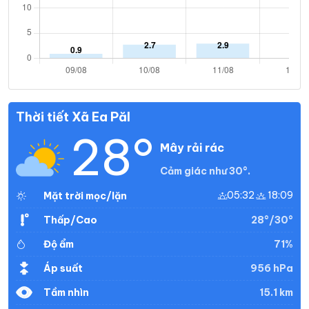
Thời tiết Xã Ea Păl
28°
Mây rải rác
Cảm giác như 30°.
05:32
18:09
Mặt trời mọc/lặn
28°/30°
Thấp/Cao
71%
Độ ẩm
956 hPa
Áp suất
15.1 km
Tầm nhìn