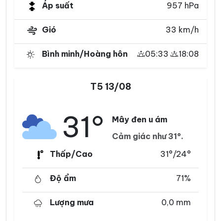
Áp suất
957 hPa
Gió
33 km/h
Bình minh/Hoàng hôn
05:33
18:08
T5 13/08
31°
Mây đen u ám
Cảm giác như 31°.
Thấp/Cao
31°/24°
Độ ẩm
71%
Lượng mưa
0,0 mm