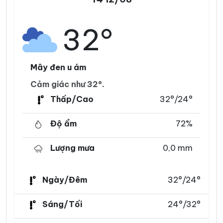
32°
Mây đen u ám
Cảm giác như 32°.
Thấp/Cao
32°/24°
Độ ẩm
72%
Lượng mưa
0,0 mm
Ngày/Đêm
32°/24°
Sáng/Tối
24°/32°