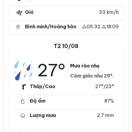
Gió
33 km/h
Bình minh/Hoàng hôn
05:32
18:09
T2 10/08
27°
Mưa rào nhẹ
Cảm giác như 29°.
Thấp/Cao
27°/23°
Độ ẩm
87%
Lượng mưa
2,7 mm