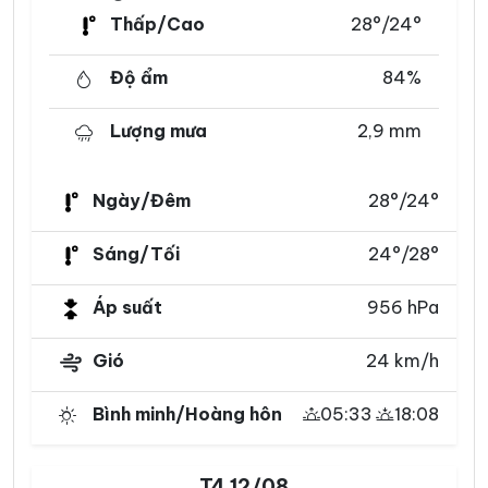
Thấp/Cao
28°/24°
Độ ẩm
84%
Lượng mưa
2,9 mm
Ngày/Đêm
28°/24°
Sáng/Tối
24°/28°
Áp suất
956 hPa
Gió
24 km/h
Bình minh/Hoàng hôn
05:33
18:08
T4 12/08