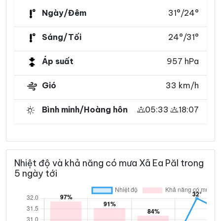
Ngày/Đêm
31°/24°
Sáng/Tối
24°/31°
Áp suất
957 hPa
Gió
33 km/h
Bình minh/Hoàng hôn
05:33
18:07
Nhiệt độ và khả năng có mưa Xã Ea Păl trong
5 ngày tới