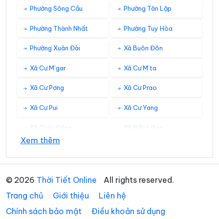
Phường Sông Cầu
Phường Tân Lập
Phường Thành Nhất
Phường Tuy Hòa
Phường Xuân Đài
Xã Buôn Đôn
Xã Cư M’gar
Xã Cư M’ta
Xã Cư Pơng
Xã Cư Prao
Xã Cư Pui
Xã Cư Yang
Xã Cuôr Đăng
Xã Đắk Liêng
Xem thêm
Xã Đắk Phơi
Xã Dang Kang
Xã Dliê Ya
Xã Đồng Xuân
© 2026
Thời Tiết Online
All rights reserved.
Xã Dray Bhăng
Xã Đức Bình
Trang chủ
Giới thiệu
Liên hệ
Xã Dur Kmăl
Xã Ea Bá
Chính sách bảo mật
Điều khoản sử dụng