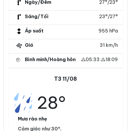
Ngày/Đêm
27°/23°
Sáng/Tối
23°/27°
Áp suất
955 hPa
Gió
31 km/h
Bình minh/Hoàng hôn
05:33
18:09
T3 11/08
28°
Mưa rào nhẹ
Cảm giác như 30°.