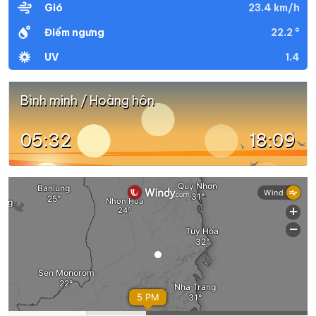
23.4 km/h
Gió
22.2 °
Điểm ngưng
1.4
UV
Bình minh / Hoàng hôn
05:32
18:09