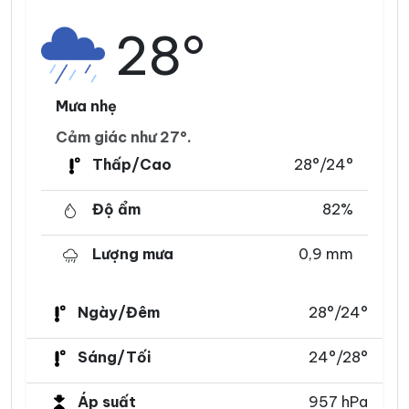
28°
Mưa nhẹ
Cảm giác như 27°.
Thấp/Cao
28°/24°
Độ ẩm
82%
Lượng mưa
0,9 mm
Ngày/Đêm
28°/24°
Sáng/Tối
24°/28°
Áp suất
957 hPa