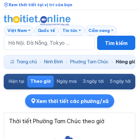
Xem thời tiết tại vị trí của bạn
Việt Nam
Quốc tế
Tin tức
Cẩm nang
Tìm kiếm
Trang chủ
Ninh Bình
Phường Tam Chúc
Hàng giờ
›
›
›
Hiện tại
Theo giờ
Ngày mai
3 ngày tới
5 ngày tới
7
Xem thời tiết các phường/xã
Thời tiết Phường Tam Chúc theo giờ