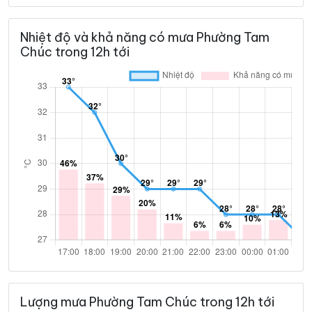
CN 09/08
Nhiệt độ và khả năng có mưa Phường Tam
Chúc trong 12h tới
35°
28°
Mây đen u ám
00:00
/
34°
28°
Mây rải rác
01:00
/
34°
27°
Mây đen u ám
02:00
/
34°
27°
Mây đen u ám
03:00
/
33°
27°
Mây đen u ám
04:00
/
Lượng mưa Phường Tam Chúc trong 12h tới
33°
27°
Mây đen u ám
05:00
/