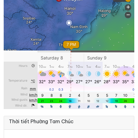
42°
34°
Trời ít mây
18:00
/
39°
32°
Mây rải rác
19:00
/
37°
30°
Mây đen u ám
20:00
/
36°
30°
Mây đen u ám
21:00
/
36°
29°
Trời ít mây
22:00
/
36°
29°
Trời ít mây
23:00
/
Thời tiết Phường Tam Chúc
T2 10/08