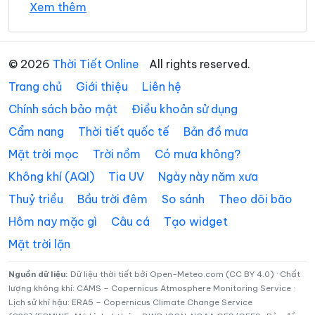
Xem thêm
Phường Tam Điệp
Phường Tây Hoa Lư
36°
Phường Thành Nam
28°
Phường Thiên Trường
Mây đen u ám
07:00
/
© 2026
Thời Tiết Online
All rights reserved.
Phường Tiên Sơn
Phường Trung Sơn
Trang chủ
Giới thiệu
Liên hệ
37°
30°
Mây đen u ám
08:00
/
Phường Trường Thi
Phường Vị Khê
Chính sách bảo mật
Điều khoản sử dụng
Cẩm nang
Thời tiết quốc tế
Bản đồ mưa
Phường Yên Sơn
Phường Yên Thắng
38°
31°
Dông
09:00
/
Mặt trời mọc
Trời nồm
Có mưa không?
Xã Bắc Lý
Xã Bình An
Không khí (AQI)
Tia UV
Ngày này năm xưa
Xã Bình Giang
Xã Bình Lục
40°
32°
Mưa rào nhẹ
10:00
/
Thuỷ triều
Bầu trời đêm
So sánh
Theo dõi bão
Xã Bình Minh
Xã Bình Mỹ
Hôm nay mặc gì
Câu cá
Tạo widget
Mặt trời lặn
42°
34°
Trời ít mây
Xã Bình Sơn
Xã Cát Thành
11:00
/
Xã Chất Bình
Xã Cổ Lễ
Nguồn dữ liệu:
Dữ liệu thời tiết bởi Open-Meteo.com (CC BY 4.0) · Chất
lượng không khí: CAMS – Copernicus Atmosphere Monitoring Service ·
43°
35°
Mây rải rác
12:00
/
Lịch sử khí hậu: ERA5 – Copernicus Climate Change Service
Xã Cúc Phương
Xã Đại Hoàng