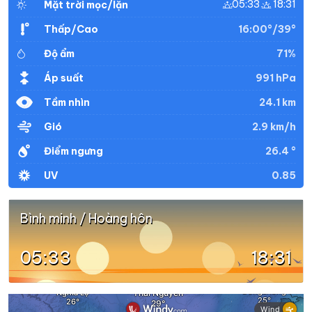
05:33
18:31
Mặt trời mọc/lặn
44°
36°
Trời ít mây
12:00
/
16:00°/39°
Thấp/Cao
71%
Độ ẩm
43°
37°
Mây rải rác
13:00
/
991 hPa
Áp suất
24.1 km
Tầm nhìn
43°
37°
Mây đen u ám
14:00
/
2.9 km/h
Gió
26.4 °
Điểm ngưng
41°
36°
Mây đen u ám
15:00
0.85
UV
/
Bình minh / Hoàng hôn
41°
36°
Mây đen u ám
16:00
/
05:33
18:31
40°
35°
Mây đen u ám
17:00
/