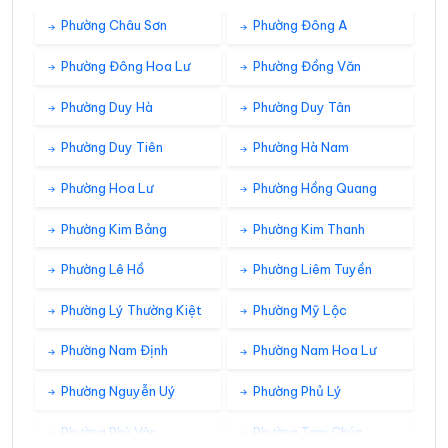
35°
29°
Mây đen u ám
00:00
/
Phường Châu Sơn
Phường Đông A
Phường Đông Hoa Lư
Phường Đồng Văn
35°
28°
Mây đen u ám
01:00
/
Phường Duy Hà
Phường Duy Tân
Phường Duy Tiên
Phường Hà Nam
35°
28°
Mây đen u ám
02:00
/
Phường Hoa Lư
Phường Hồng Quang
34°
Phường Kim Bảng
Phường Kim Thanh
28°
Mây đen u ám
03:00
/
Phường Lê Hồ
Phường Liêm Tuyền
34°
28°
Mây đen u ám
04:00
/
Phường Lý Thường Kiệt
Phường Mỹ Lộc
Phường Nam Định
Phường Nam Hoa Lư
34°
27°
Mây đen u ám
05:00
/
Phường Nguyễn Uý
Phường Phủ Lý
Phường Phù Vân
Phường Tam Chúc
34°
27°
Mây đen u ám
06:00
/