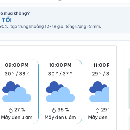
 có mưa không?
 TỐI
0%, tập trung khoảng 12–19 giờ, tổng lượng ~3 mm.
09:00 PM
10:00 PM
11:00 PM
30 °
/
38 °
30 °
/
37 °
29 °
/
37 °
27 %
35 %
29 %
Mây đen u ám
Mây đen u ám
Mây đen u ám