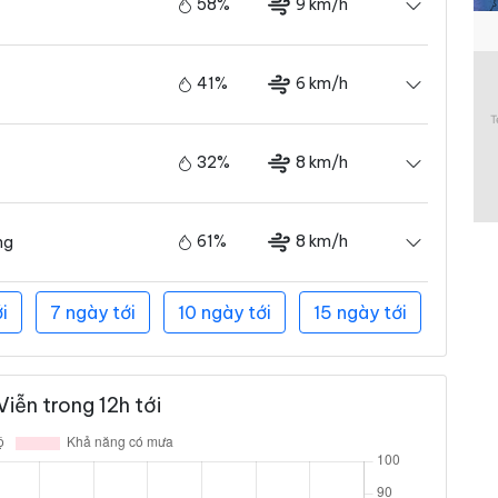
58%
9 km/h
41%
6 km/h
32%
8 km/h
61%
8 km/h
ng
i
7 ngày tới
10 ngày tới
15 ngày tới
iễn trong 12h tới