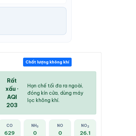
Chất lượng không khí
12:00 AM
01:00 AM
02:00 AM
29 °
/
36 °
29 °
/
36 °
28 °
/
35 °
Rất
Hạn chế tối đa ra ngoài,
xấu ·
đóng kín cửa, dùng máy
AQI
lọc không khí.
203
16 %
10 %
15 %
Mây rải rác
Mây rải rác
Mây đen u ám
CO
NH
NO
NO
3
2
629
0
0
26.1