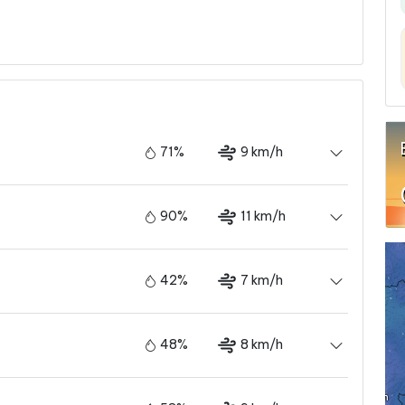
71%
9 km/h
90%
11 km/h
42%
7 km/h
48%
8 km/h