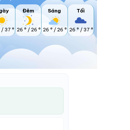
gày
Đêm
Sáng
Tối
/
37 °
26 °
/
26 °
26 °
/
26 °
26 °
/
37 °