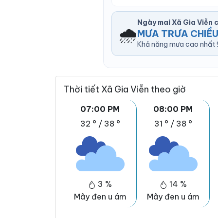
Ngày mai Xã Gia Viễn
🌧️
MƯA TRƯA CHIỀU
Khả năng mưa cao nhất 9
Thời tiết Xã Gia Viễn theo giờ
07:00 PM
08:00 PM
32 °
/
38 °
31 °
/
38 °
3 %
14 %
Mây đen u ám
Mây đen u ám