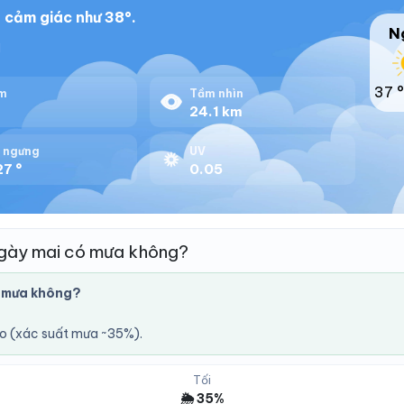
 cảm giác như 38°.
N
1
37 °
m
Tầm nhìn
%
24.1 km
 ngưng
UV
27 °
0.05
ngày mai có mưa không?
ó mưa không?
áo (xác suất mưa ~35%).
Tối
🌦️ 35%