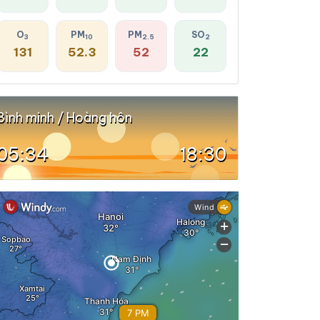
O
PM
PM
SO
3
10
2.5
2
131
52.3
52
22
Bình minh / Hoàng hôn
05:34
18:30