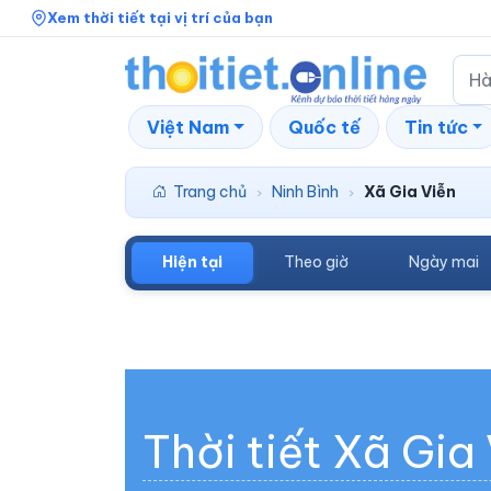
Xem thời tiết tại vị trí của bạn
Việt Nam
Quốc tế
Tin tức
Trang chủ
Ninh Bình
Xã Gia Viễn
›
›
Hiện tại
Theo giờ
Ngày mai
Thời tiết Xã Gia