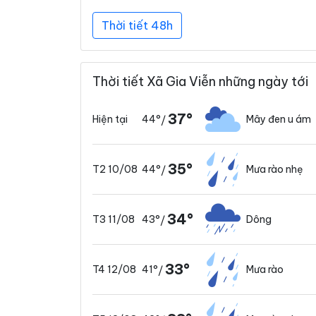
Thời tiết 48h
Thời tiết Xã Gia Viễn những ngày tới
37°
44°
Mây đen u ám
Hiện tại
/
35°
44°
Mưa rào nhẹ
T2 10/08
/
34°
43°
Dông
T3 11/08
/
33°
41°
Mưa rào
T4 12/08
/