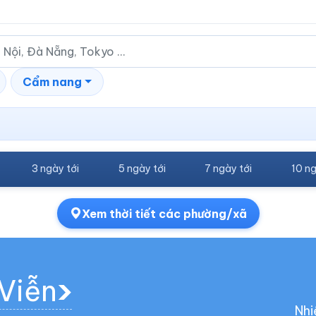
Cẩm nang
3 ngày tới
5 ngày tới
7 ngày tới
10 ng
Xem thời tiết các phường/xã
 Viễn
Nhi