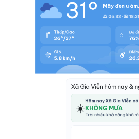
31°
Mây đen u ám,
🌅 05:33 · 🌇 18:3
Thấp/Cao
Độ ẩ
26°/37°
76
Gió
Điểm
5.8 km/h
26.
Xã Gia Viễn hôm nay & 
Hôm nay Xã Gia Viễn c
☀️
KHÔNG MƯA
Trời nhiều khả năng khô r