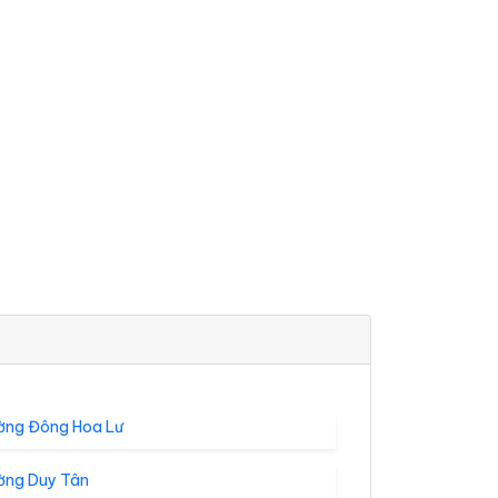
ờng Đông Hoa Lư
ờng Duy Tân