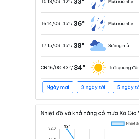
33°
42°
Mưa rào nhẹ
T5 13/08
/
36°
45°
Mưa rào nhẹ
T6 14/08
/
38°
45°
Sương mù
T7 15/08
/
34°
43°
Trời quang đã
CN 16/08
/
Ngày mai
3 ngày tới
5 ngày tớ
Nhiệt độ và khả năng có mưa Xã Gia V