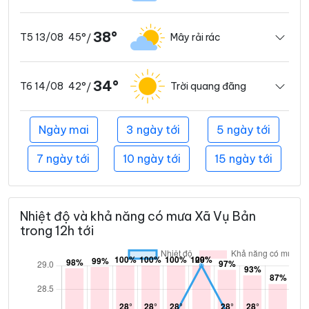
38°
45°
Mây rải rác
T5 13/08
/
34°
42°
Trời quang đãng
T6 14/08
/
Ngày mai
3 ngày tới
5 ngày tới
7 ngày tới
10 ngày tới
15 ngày tới
Nhiệt độ và khả năng có mưa Xã Vụ Bản
trong 12h tới