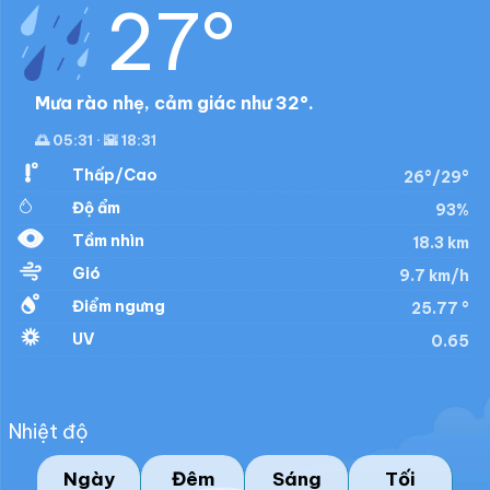
27°
Mưa rào nhẹ, cảm giác như 32°.
🌅 05:31 · 🌇 18:31
Thấp/Cao
26°/29°
Độ ẩm
93%
Tầm nhìn
18.3 km
Gió
9.7 km/h
Điểm ngưng
25.77 °
UV
0.65
Nhiệt độ
Ngày
Đêm
Sáng
Tối