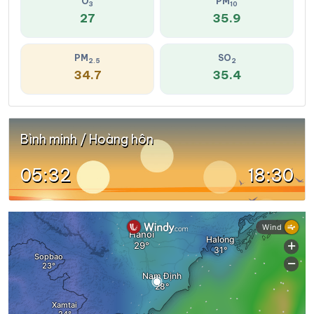
O
PM
3
10
27
35.9
PM
SO
2.5
2
34.7
35.4
Bình minh / Hoàng hôn
05:32
18:30