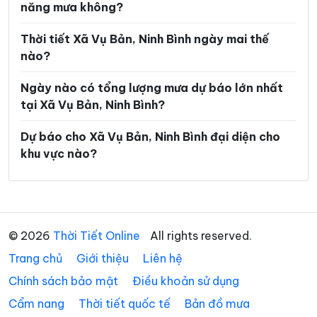
năng mưa không?
Xã Gia Vân
Xã Gia Viễn
Thời tiết Xã Vụ Bản, Ninh Bình ngày mai thế
Xã Giao Bình
Xã Giao Hòa
nào?
Xã Giao Hưng
Xã Giao Minh
Ngày nào có tổng lượng mưa dự báo lớn nhất
Xã Giao Ninh
Xã Giao Phúc
tại Xã Vụ Bản, Ninh Bình?
Xã Giao Thuỷ
Xã Hải An
Dự báo cho Xã Vụ Bản, Ninh Bình đại diện cho
khu vực nào?
Xã Hải Anh
Xã Hải Hậu
Xã Hải Hưng
Xã Hải Quang
Xã Hải Thịnh
Xã Hải Tiến
© 2026
Thời Tiết Online
All rights reserved.
Xã Hải Xuân
Xã Hiển Khánh
Trang chủ
Giới thiệu
Liên hệ
Xã Hồng Phong
Xã Khánh Hội
Chính sách bảo mật
Điều khoản sử dụng
Xã Khánh Nhạc
Xã Khánh Thiện
Cẩm nang
Thời tiết quốc tế
Bản đồ mưa