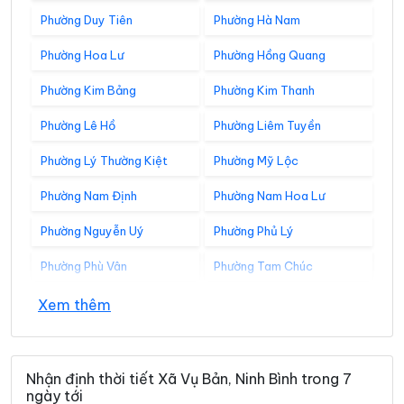
Phường Duy Tiên
Phường Hà Nam
Phường Hoa Lư
Phường Hồng Quang
Phường Kim Bảng
Phường Kim Thanh
Phường Lê Hồ
Phường Liêm Tuyền
Phường Lý Thường Kiệt
Phường Mỹ Lộc
Phường Nam Định
Phường Nam Hoa Lư
Phường Nguyễn Uý
Phường Phủ Lý
Phường Phù Vân
Phường Tam Chúc
Phường Tam Điệp
Phường Tây Hoa Lư
Xem thêm
Phường Thành Nam
Phường Thiên Trường
Phường Tiên Sơn
Phường Trung Sơn
Nhận định thời tiết Xã Vụ Bản, Ninh Bình trong 7
ngày tới