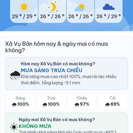
29 °
/
29 °
26 °
/
26 °
26 °
/
26 °
26 °
/
29 °
Xã Vụ Bản hôm nay & ngày mai có mưa
không?
Hôm nay Xã Vụ Bản có mưa không?
🌧️
MƯA SÁNG TRƯA CHIỀU
Khả năng mưa cao nhất 100%, mưa rải rác nhiều
thời điểm, tổng lượng ~9.1 mm.
Sáng
Trưa
Chiều
Tối
🌧️ 100%
🌧️ 100%
🌧️ 97%
🌧️ 69%
Ngày mai Xã Vụ Bản có mưa không?
☀️
KHÔNG MƯA
Trời nhiều khả năng khô ráo (xác suất mưa ~46%).