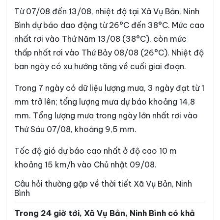
Phường Trường Thi
Phường Vị Khê
Từ 07/08 đến 13/08, nhiệt độ tại Xã Vụ Bản, Ninh
Phường Yên Sơn
Phường Yên Thắng
Bình dự báo dao động từ 26°C đến 38°C. Mức cao
nhất rơi vào Thứ Năm 13/08 (38°C), còn mức
Xã Bắc Lý
Xã Bình An
thấp nhất rơi vào Thứ Bảy 08/08 (26°C). Nhiệt độ
Xã Bình Giang
Xã Bình Lục
ban ngày có xu hướng tăng về cuối giai đoạn.
Xã Bình Minh
Xã Bình Mỹ
Trong 7 ngày có dữ liệu lượng mưa, 3 ngày đạt từ 1
Xã Bình Sơn
Xã Cát Thành
mm trở lên; tổng lượng mưa dự báo khoảng 14,8
mm. Tổng lượng mưa trong ngày lớn nhất rơi vào
Xã Chất Bình
Xã Cổ Lễ
Thứ Sáu 07/08, khoảng 9,5 mm.
Xã Cúc Phương
Xã Đại Hoàng
Tốc độ gió dự báo cao nhất ở độ cao 10 m
Xã Định Hóa
Xã Đồng Thái
khoảng 15 km/h vào Chủ nhật 09/08.
Xã Đồng Thịnh
Xã Gia Hưng
Câu hỏi thường gặp về thời tiết Xã Vụ Bản, Ninh
Bình
Xã Gia Lâm
Xã Gia Phong
Trong 24 giờ tới, Xã Vụ Bản, Ninh Bình có khả
Xã Gia Trấn
Xã Gia Tường