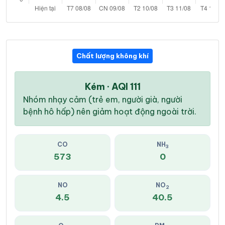
Chất lượng không khí
Kém · AQI 111
Nhóm nhạy cảm (trẻ em, người già, người
bệnh hô hấp) nên giảm hoạt động ngoài trời.
CO
NH
3
573
0
NO
NO
2
4.5
40.5