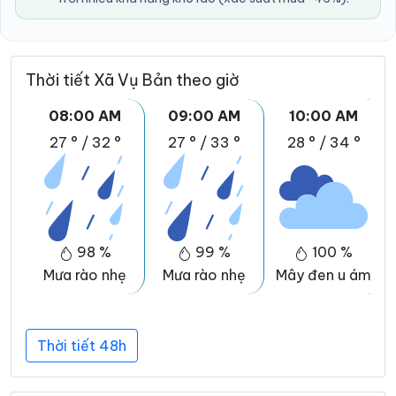
Thời tiết Xã Vụ Bản theo giờ
08:00 AM
09:00 AM
10:00 AM
27 °
/
32 °
27 °
/
33 °
28 °
/
34 °
98 %
99 %
100 %
Mưa rào nhẹ
Mưa rào nhẹ
Mây đen u ám
Thời tiết 48h