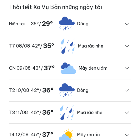
Thời tiết Xã Vụ Bản những ngày tới
29°
36°
Dông
Hiện tại
/
35°
42°
Mưa rào nhẹ
T7 08/08
/
37°
43°
Mây đen u ám
CN 09/08
/
36°
42°
Dông
T2 10/08
/
36°
45°
Mưa rào nhẹ
T3 11/08
/
37°
45°
Mây rải rác
T4 12/08
/