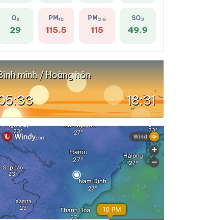
O
PM
PM
SO
3
10
2.5
2
29
115.5
115
49.9
Bình minh / Hoàng hôn
05:33
18:31