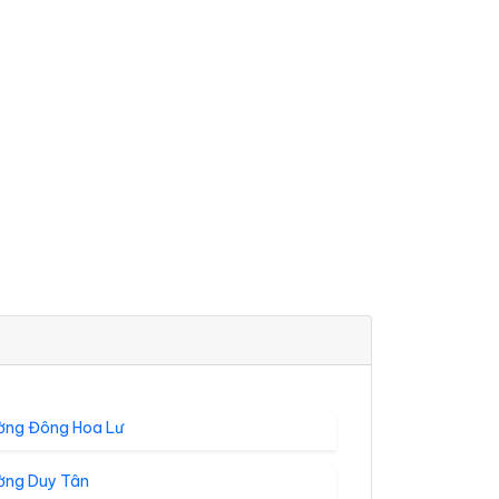
ờng Đông Hoa Lư
ờng Duy Tân