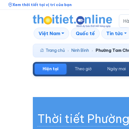
Xem thời tiết tại vị trí của bạn
Việt Nam
Quốc tế
Tin tức
Trang chủ
Ninh Bình
Phường Tam Ch
›
›
Hiện tại
Theo giờ
Ngày mai
Thời tiết Phườn