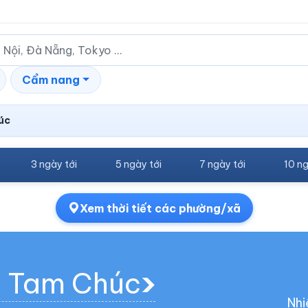
Cẩm nang
úc
3 ngày tới
5 ngày tới
7 ngày tới
10 ng
Xem thời tiết các phường/xã
g Tam Chúc
Nhi