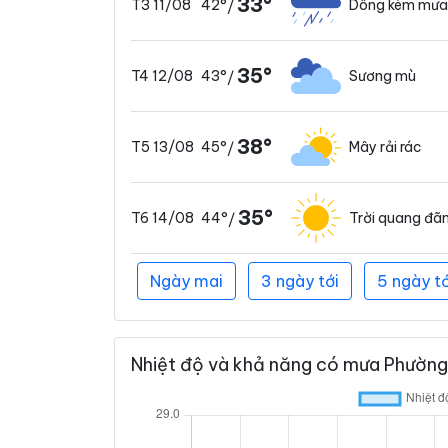
33°
42°
Dông kèm mưa
T3 11/08
/
35°
43°
Sương mù
T4 12/08
/
38°
45°
Mây rải rác
T5 13/08
/
35°
44°
Trời quang đã
T6 14/08
/
Ngày mai
3 ngày tới
5 ngày tớ
Nhiệt độ và khả năng có mưa Phường