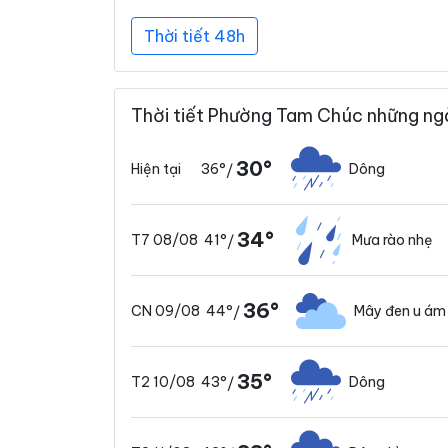
Thời tiết 48h
Thời tiết Phường Tam Chúc những ng
30°
36°
Dông
Hiện tại
/
34°
41°
Mưa rào nhẹ
T7 08/08
/
36°
44°
Mây đen u ám
CN 09/08
/
35°
43°
Dông
T2 10/08
/