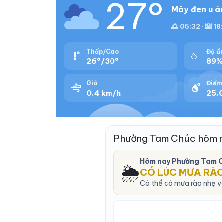
27°
Mây đen u á
🌅 05:32 · 🌇 18
Thấp/Cao
Độ ẩ
26°/30°
89
Gió
Điểm
0.4 km/h
25.
Phường Tam Chúc hôm n
Hôm nay Phường Tam 
🌦️
CÓ LÚC MƯA RÀ
Có thể có mưa rào nhẹ và