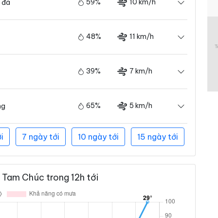
59%
10 km/h
 đá
48%
11 km/h
39%
7 km/h
65%
5 km/h
ng
i
7 ngày tới
10 ngày tới
15 ngày tới
 Tam Chúc trong 12h tới