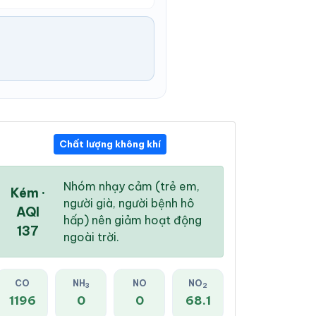
Chất lượng không khí
03:00 AM
04:00 AM
05:00 AM
26 °
/
32 °
26 °
/
32 °
26 °
/
32 °
Nhóm nhạy cảm (trẻ em,
Kém ·
người già, người bệnh hô
AQI
hấp) nên giảm hoạt động
137
ngoài trời.
14 %
13 %
11 %
Mưa rào nhẹ
CO
NH
Mưa rào nhẹ
NO
NO
Mây đen u ám
3
2
1196
0
0
68.1