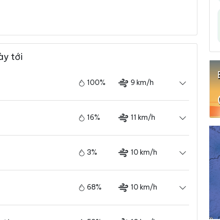
ày tới
100%
9 km/h
16%
11 km/h
3%
10 km/h
68%
10 km/h