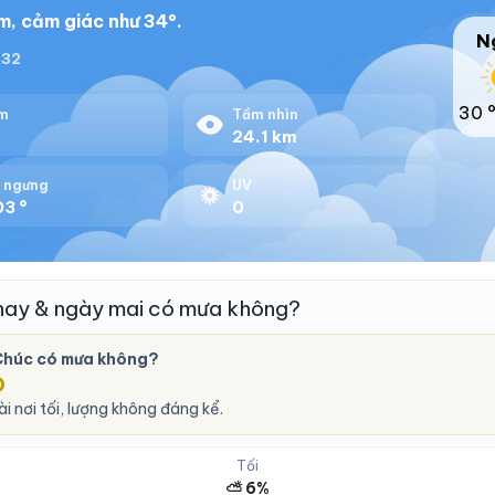
m, cảm giác như 34°.
N
:32
30 
m
Tầm nhìn
%
24.1 km
 ngưng
UV
03 °
0
ay & ngày mai có mưa không?
Chúc có mưa không?
O
i nơi tối, lượng không đáng kể.
Tối
⛅ 6%