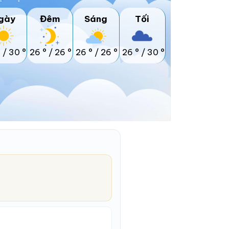
gày
Đêm
Sáng
Tối
°
/
30 °
26 °
/
26 °
26 °
/
26 °
26 °
/
30 °