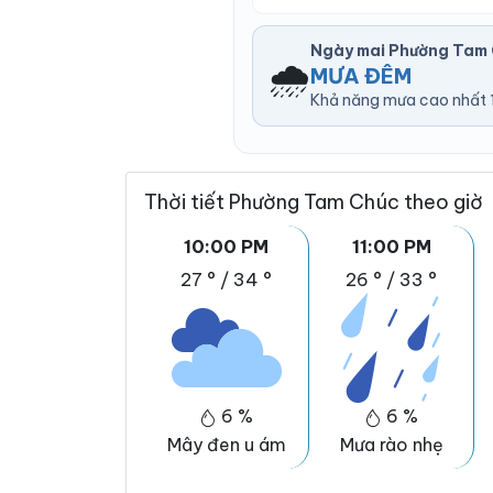
Ngày mai Phường Tam
🌧️
MƯA ĐÊM
Khả năng mưa cao nhất 1
Thời tiết Phường Tam Chúc theo giờ
10:00 PM
11:00 PM
27 °
/
34 °
26 °
/
33 °
6 %
6 %
Mây đen u ám
Mưa rào nhẹ