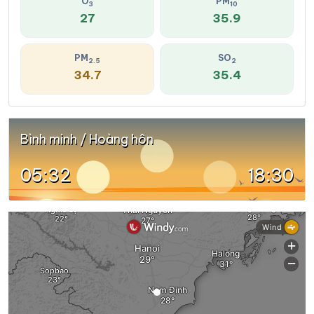
O
PM
3
10
27
35.9
PM
SO
2.5
2
34.7
35.4
Bình minh / Hoàng hôn
05:32
18:30