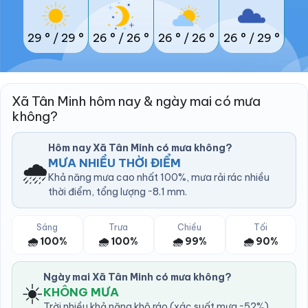
29 °
/
29 °
26 °
/
26 °
26 °
/
26 °
26 °
/
29 °
Xã Tân Minh hôm nay & ngày mai có mưa
không?
Hôm nay Xã Tân Minh có mưa không?
🌧️
MƯA NHIỀU THỜI ĐIỂM
Khả năng mưa cao nhất 100%, mưa rải rác nhiều
thời điểm, tổng lượng ~8.1 mm.
Sáng
Trưa
Chiều
Tối
🌧️ 100%
🌧️ 100%
🌧️ 99%
🌧️ 90%
Ngày mai Xã Tân Minh có mưa không?
☀️
KHÔNG MƯA
Trời nhiều khả năng khô ráo (xác suất mưa ~52%).