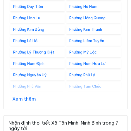
Phường Duy Tiên
Phường Hà Nam
Phường Hoa Lư
Phường Hồng Quang
Phường Kim Bảng
Phường Kim Thanh
Phường Lê Hồ
Phường Liêm Tuyền
Phường Lý Thường Kiệt
Phường Mỹ Lộc
Phường Nam Định
Phường Nam Hoa Lư
Phường Nguyễn Uý
Phường Phủ Lý
Phường Phù Vân
Phường Tam Chúc
Phường Tam Điệp
Phường Tây Hoa Lư
Xem thêm
Phường Thành Nam
Phường Thiên Trường
Phường Tiên Sơn
Phường Trung Sơn
Nhận định thời tiết Xã Tân Minh, Ninh Bình trong 7
ngày tới