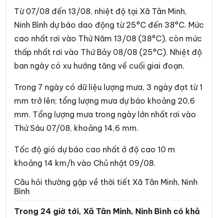
Phường Trường Thi
Phường Vị Khê
Từ 07/08 đến 13/08, nhiệt độ tại Xã Tân Minh,
Phường Yên Sơn
Phường Yên Thắng
Ninh Bình dự báo dao động từ 25°C đến 38°C. Mức
cao nhất rơi vào Thứ Năm 13/08 (38°C), còn mức
Xã Bắc Lý
Xã Bình An
thấp nhất rơi vào Thứ Bảy 08/08 (25°C). Nhiệt độ
Xã Bình Giang
Xã Bình Lục
ban ngày có xu hướng tăng về cuối giai đoạn.
Xã Bình Minh
Xã Bình Mỹ
Trong 7 ngày có dữ liệu lượng mưa, 3 ngày đạt từ 1
Xã Bình Sơn
Xã Cát Thành
mm trở lên; tổng lượng mưa dự báo khoảng 20,6
mm. Tổng lượng mưa trong ngày lớn nhất rơi vào
Xã Chất Bình
Xã Cổ Lễ
Thứ Sáu 07/08, khoảng 14,6 mm.
Xã Cúc Phương
Xã Đại Hoàng
Tốc độ gió dự báo cao nhất ở độ cao 10 m
Xã Định Hóa
Xã Đồng Thái
khoảng 14 km/h vào Chủ nhật 09/08.
Xã Đồng Thịnh
Xã Gia Hưng
Câu hỏi thường gặp về thời tiết Xã Tân Minh, Ninh
Bình
Xã Gia Lâm
Xã Gia Phong
Trong 24 giờ tới, Xã Tân Minh, Ninh Bình có khả
Xã Gia Trấn
Xã Gia Tường