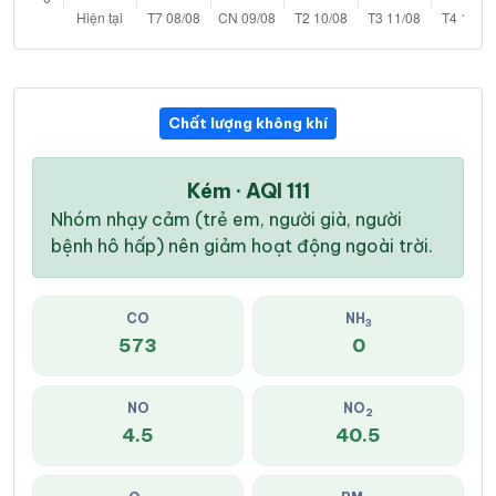
Chất lượng không khí
Kém · AQI 111
Nhóm nhạy cảm (trẻ em, người già, người
bệnh hô hấp) nên giảm hoạt động ngoài trời.
CO
NH
3
573
0
NO
NO
2
4.5
40.5