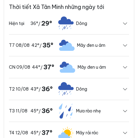
Thời tiết Xã Tân Minh những ngày tới
29°
36°
Dông
Hiện tại
/
35°
42°
Mây đen u ám
T7 08/08
/
37°
44°
Mây đen u ám
CN 09/08
/
36°
43°
Dông
T2 10/08
/
36°
45°
Mưa rào nhẹ
T3 11/08
/
37°
45°
Mây rải rác
T4 12/08
/