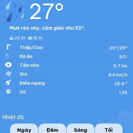
27°
Mưa rào nhẹ, cảm giác như 33°.
🌅 05:31 · 🌇 18:31
Thấp/Cao
26°/29°
Độ ẩm
91%
Tầm nhìn
6.7 km
Gió
8.6 km/h
Điểm ngưng
25.4 °
UV
1.35
Nhiệt độ
Ngày
Đêm
Sáng
Tối