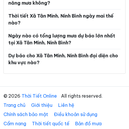
năng mưa không?
Xã Gia Vân
Xã Gia Viễn
Thời tiết Xã Tân Minh, Ninh Bình ngày mai thế
Xã Giao Bình
Xã Giao Hòa
nào?
Xã Giao Hưng
Xã Giao Minh
Ngày nào có tổng lượng mưa dự báo lớn nhất
Xã Giao Ninh
Xã Giao Phúc
tại Xã Tân Minh, Ninh Bình?
Xã Giao Thuỷ
Xã Hải An
Dự báo cho Xã Tân Minh, Ninh Bình đại diện cho
khu vực nào?
Xã Hải Anh
Xã Hải Hậu
Xã Hải Hưng
Xã Hải Quang
Xã Hải Thịnh
Xã Hải Tiến
© 2026
Thời Tiết Online
All rights reserved.
Xã Hải Xuân
Xã Hiển Khánh
Trang chủ
Giới thiệu
Liên hệ
Xã Hồng Phong
Xã Khánh Hội
Chính sách bảo mật
Điều khoản sử dụng
Xã Khánh Nhạc
Xã Khánh Thiện
Cẩm nang
Thời tiết quốc tế
Bản đồ mưa