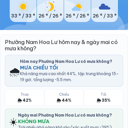
33 °
/
33 °
26 °
/
26 °
26 °
/
26 °
26 °
/
33 °
Phường Nam Hoa Lư hôm nay & ngày mai có
mưa không?
Hôm nay Phường Nam Hoa Lư có mưa không?
🌧️
MƯA CHIỀU TỐI
Khả năng mưa cao nhất 44%, tập trung khoảng 15–
19 giờ, tổng lượng ~5.5 mm.
Trưa
Chiều
Tối
🌦️ 42%
🌦️ 44%
🌦️ 35%
Ngày mai Phường Nam Hoa Lư có mưa không?
☀️
KHÔNG MƯA
Trời nhiều khả năng khô ráo (xác suất mưa ~29%).