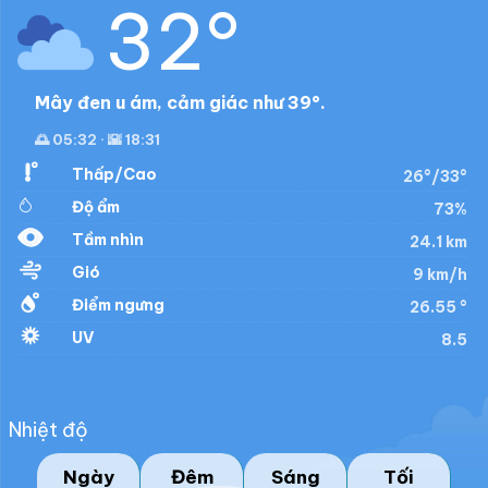
32°
Mây đen u ám, cảm giác như 39°.
🌅 05:32 · 🌇 18:31
Thấp/Cao
26°/33°
Độ ẩm
73%
Tầm nhìn
24.1 km
Gió
9 km/h
Điểm ngưng
26.55 °
UV
8.5
Nhiệt độ
Ngày
Đêm
Sáng
Tối