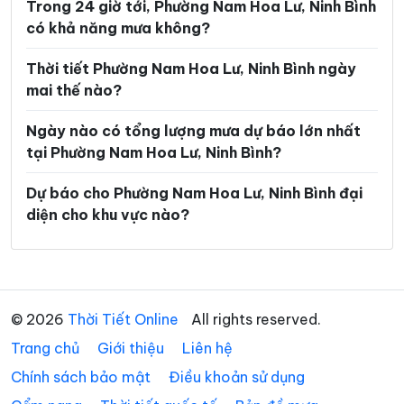
Trong 24 giờ tới, Phường Nam Hoa Lư, Ninh Bình
Xã Gia Tường
Xã Gia Vân
có khả năng mưa không?
Xã Gia Viễn
Xã Giao Bình
Thời tiết Phường Nam Hoa Lư, Ninh Bình ngày
Xã Giao Hòa
Xã Giao Hưng
mai thế nào?
Xã Giao Minh
Xã Giao Ninh
Ngày nào có tổng lượng mưa dự báo lớn nhất
Xã Giao Phúc
Xã Giao Thuỷ
tại Phường Nam Hoa Lư, Ninh Bình?
Xã Hải An
Xã Hải Anh
Dự báo cho Phường Nam Hoa Lư, Ninh Bình đại
diện cho khu vực nào?
Xã Hải Hậu
Xã Hải Hưng
Xã Hải Quang
Xã Hải Thịnh
Xã Hải Tiến
Xã Hải Xuân
© 2026
Thời Tiết Online
All rights reserved.
Xã Hiển Khánh
Xã Hồng Phong
Trang chủ
Giới thiệu
Liên hệ
Xã Khánh Hội
Xã Khánh Nhạc
Chính sách bảo mật
Điều khoản sử dụng
Xã Khánh Thiện
Xã Khánh Trung