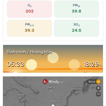
O
PM
3
10
202
39.8
PM
SO
2.5
2
39.3
24.5
Bình minh / Hoàng hôn
05:33
18:29