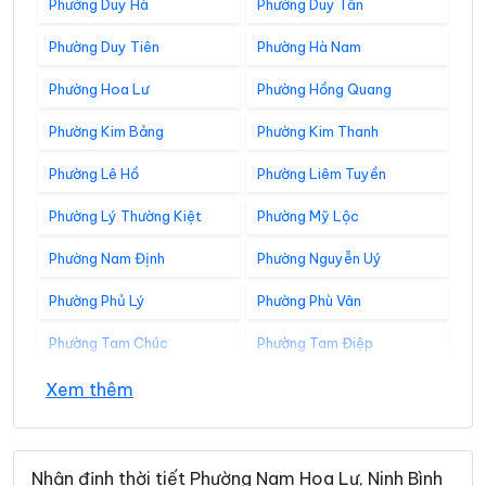
Phường Duy Hà
Phường Duy Tân
Phường Duy Tiên
Phường Hà Nam
Phường Hoa Lư
Phường Hồng Quang
Phường Kim Bảng
Phường Kim Thanh
Phường Lê Hồ
Phường Liêm Tuyền
Phường Lý Thường Kiệt
Phường Mỹ Lộc
Phường Nam Định
Phường Nguyễn Uý
Phường Phủ Lý
Phường Phù Vân
Phường Tam Chúc
Phường Tam Điệp
Phường Tây Hoa Lư
Phường Thành Nam
Xem thêm
Phường Thiên Trường
Phường Tiên Sơn
Phường Trung Sơn
Phường Trường Thi
Nhận định thời tiết Phường Nam Hoa Lư, Ninh Bình