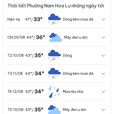
Thời tiết Phường Nam Hoa Lư những ngày tới
33°
41°
Dông kèm mưa đá
Hiện tại
/
36°
44°
Mây đen u ám
CN 09/08
/
35°
43°
Dông
T2 10/08
/
34°
44°
Dông kèm mưa đá
T3 11/08
/
34°
43°
Mưa rào nhẹ
T4 12/08
/
35°
43°
Mây đen u ám
T5 13/08
/