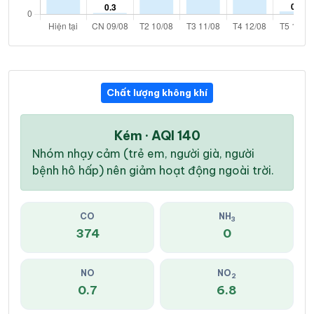
Chất lượng không khí
Kém · AQI 140
Nhóm nhạy cảm (trẻ em, người già, người
bệnh hô hấp) nên giảm hoạt động ngoài trời.
CO
NH
3
374
0
NO
NO
2
0.7
6.8