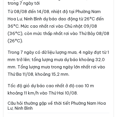
trong 7 ngày tới
Phường Vị Khê
Phường Yên Sơn
Từ 08/08 đến 14/08, nhiệt độ tại Phường Nam
Phường Yên Thắng
Xã Bắc Lý
Hoa Lư, Ninh Bình dự báo dao động từ 26°C đến
36°C. Mức cao nhất rơi vào Chủ nhật 09/08
Xã Bình An
Xã Bình Giang
(36°C), còn mức thấp nhất rơi vào Thứ Bảy 08/08
Xã Bình Lục
Xã Bình Minh
(26°C).
Xã Bình Mỹ
Xã Bình Sơn
Trong 7 ngày có dữ liệu lượng mưa, 4 ngày đạt từ 1
Xã Cát Thành
Xã Chất Bình
mm trở lên; tổng lượng mưa dự báo khoảng 32,0
mm. Tổng lượng mưa trong ngày lớn nhất rơi vào
Xã Cổ Lễ
Xã Cúc Phương
Thứ Ba 11/08, khoảng 15,2 mm.
Xã Đại Hoàng
Xã Định Hóa
Tốc độ gió dự báo cao nhất ở độ cao 10 m
Xã Đồng Thái
Xã Đồng Thịnh
khoảng 11 km/h vào Thứ Hai 10/08.
Xã Gia Hưng
Xã Gia Lâm
Câu hỏi thường gặp về thời tiết Phường Nam Hoa
Lư, Ninh Bình
Xã Gia Phong
Xã Gia Trấn