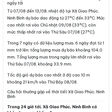
ngày tới
Phường Trường Thi
Phường Vị Khê
Từ 07/08 đến 13/08, nhiệt độ tại Xã Giao Phúc,
Phường Yên Sơn
Phường Yên Thắng
Ninh Bình dự báo dao động từ 27°C đến 33°C. Mức
cao nhất rơi vào Chủ nhật 09/08 (33°C), còn
Xã Bắc Lý
Xã Bình An
mức thấp nhất rơi vào Thứ Sáu 07/08 (27°C).
Xã Bình Giang
Xã Bình Lục
Trong 7 ngày có dữ liệu lượng mưa, 6 ngày đạt từ 1
Xã Bình Minh
Xã Bình Mỹ
mm trở lên; tổng lượng mưa dự báo khoảng 104,0
Xã Bình Sơn
Xã Cát Thành
mm. Tổng lượng mưa trong ngày lớn nhất rơi vào
Thứ Sáu 07/08, khoảng 33,9 mm.
Xã Chất Bình
Xã Cổ Lễ
Xã Cúc Phương
Xã Đại Hoàng
Tốc độ gió dự báo cao nhất ở độ cao 10 m
khoảng 21 km/h vào Thứ Bảy 08/08.
Xã Định Hóa
Xã Đồng Thái
Câu hỏi thường gặp về thời tiết Xã Giao Phúc, Ninh
Xã Đồng Thịnh
Xã Gia Hưng
Bình
Xã Gia Lâm
Xã Gia Phong
Trong 24 giờ tới, Xã Giao Phúc, Ninh Bình có