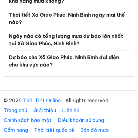
khả năng mưa không?
Xã Gia Trấn
Xã Gia Tường
Xã Gia Vân
Xã Gia Viễn
Thời tiết Xã Giao Phúc, Ninh Bình ngày mai thế
nào?
Xã Giao Bình
Xã Giao Hòa
Ngày nào có tổng lượng mưa dự báo lớn nhất
Xã Giao Hưng
Xã Giao Minh
tại Xã Giao Phúc, Ninh Bình?
Xã Giao Ninh
Xã Giao Thuỷ
Dự báo cho Xã Giao Phúc, Ninh Bình đại diện
Xã Hải An
Xã Hải Anh
cho khu vực nào?
Xã Hải Hậu
Xã Hải Hưng
Xã Hải Quang
Xã Hải Thịnh
Xã Hải Tiến
Xã Hải Xuân
© 2026
Thời Tiết Online
All rights reserved.
Trang chủ
Xã Hiển Khánh
Giới thiệu
Liên hệ
Xã Hồng Phong
Chính sách bảo mật
Điều khoản sử dụng
Xã Khánh Hội
Xã Khánh Nhạc
Cẩm nang
Thời tiết quốc tế
Bản đồ mưa
Xã Khánh Thiện
Xã Khánh Trung