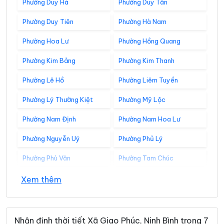
Phường Duy Hà
Phường Duy Tân
Phường Duy Tiên
Phường Hà Nam
Phường Hoa Lư
Phường Hồng Quang
Phường Kim Bảng
Phường Kim Thanh
Phường Lê Hồ
Phường Liêm Tuyền
Phường Lý Thường Kiệt
Phường Mỹ Lộc
Phường Nam Định
Phường Nam Hoa Lư
Phường Nguyễn Uý
Phường Phủ Lý
Phường Phù Vân
Phường Tam Chúc
Phường Tam Điệp
Phường Tây Hoa Lư
Xem thêm
Phường Thành Nam
Phường Thiên Trường
Phường Tiên Sơn
Phường Trung Sơn
Nhận định thời tiết Xã Giao Phúc, Ninh Bình trong 7