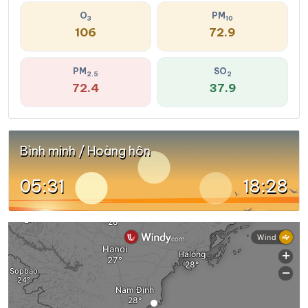
O
PM
3
10
106
72.9
PM
SO
2.5
2
72.4
37.9
Bình minh / Hoàng hôn
05:31
18:28