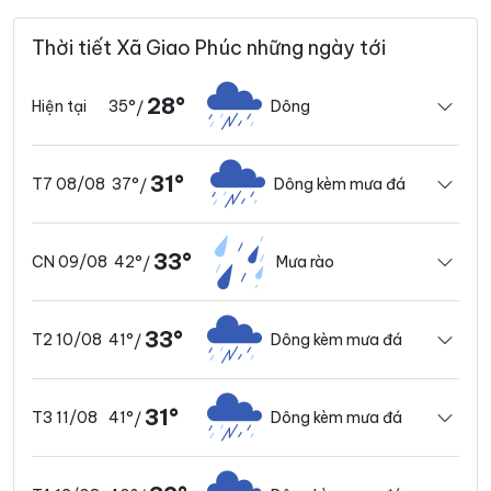
Thời tiết Xã Giao Phúc những ngày tới
28°
35°
Dông
Hiện tại
/
31°
37°
Dông kèm mưa đá
T7 08/08
/
33°
42°
Mưa rào
CN 09/08
/
33°
41°
Dông kèm mưa đá
T2 10/08
/
31°
41°
Dông kèm mưa đá
T3 11/08
/