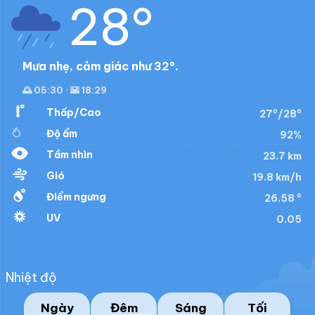
28°
Mưa nhẹ, cảm giác như 32°.
🌅 05:30 · 🌇 18:29
Thấp/Cao
27°/28°
Độ ẩm
92%
Tầm nhìn
23.7 km
Gió
19.8 km/h
Điểm ngưng
26.58 °
UV
0.05
Nhiệt độ
Ngày
Đêm
Sáng
Tối