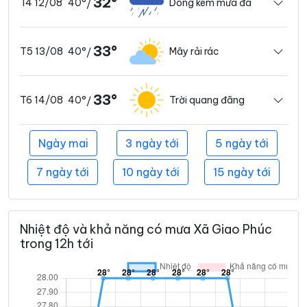
32°
40°
Dông kèm mưa đá
T4 12/08
/
33°
40°
Mây rải rác
T5 13/08
/
33°
40°
Trời quang đãng
T6 14/08
/
Ngày mai
3 ngày tới
5 ngày tới
7 ngày tới
10 ngày tới
15 ngày tới
Nhiệt độ và khả năng có mưa Xã Giao Phúc
trong 12h tới