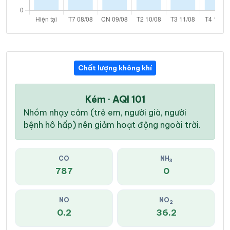
Chất lượng không khí
Kém · AQI 101
Nhóm nhạy cảm (trẻ em, người già, người
bệnh hô hấp) nên giảm hoạt động ngoài trời.
CO
NH
3
787
0
NO
NO
2
0.2
36.2