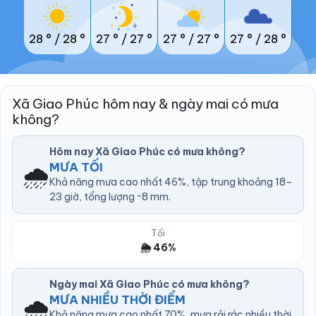
28 °
/
28 °
27 °
/
27 °
27 °
/
27 °
27 °
/
28 °
Xã Giao Phúc hôm nay & ngày mai có mưa
không?
Hôm nay Xã Giao Phúc có mưa không?
🌧️
MƯA TỐI
Khả năng mưa cao nhất 46%, tập trung khoảng 18–
23 giờ, tổng lượng ~8 mm.
Tối
🌦️ 46%
Ngày mai Xã Giao Phúc có mưa không?
🌧️
MƯA NHIỀU THỜI ĐIỂM
Khả năng mưa cao nhất 70%, mưa rải rác nhiều thời