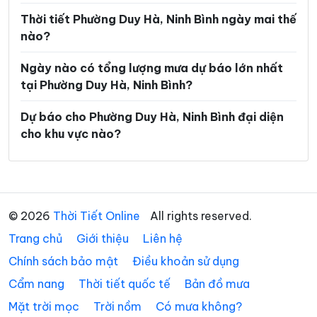
Xã Gia Viễn
Xã Giao Bình
Thời tiết Phường Duy Hà, Ninh Bình ngày mai thế
nào?
Xã Giao Hòa
Xã Giao Hưng
Ngày nào có tổng lượng mưa dự báo lớn nhất
Xã Giao Minh
Xã Giao Ninh
tại Phường Duy Hà, Ninh Bình?
Xã Giao Phúc
Xã Giao Thuỷ
Dự báo cho Phường Duy Hà, Ninh Bình đại diện
Xã Hải An
Xã Hải Anh
cho khu vực nào?
Xã Hải Hậu
Xã Hải Hưng
Xã Hải Quang
Xã Hải Thịnh
Xã Hải Tiến
Xã Hải Xuân
© 2026
Thời Tiết Online
All rights reserved.
Trang chủ
Xã Hiển Khánh
Giới thiệu
Liên hệ
Xã Hồng Phong
Chính sách bảo mật
Điều khoản sử dụng
Xã Khánh Hội
Xã Khánh Nhạc
Cẩm nang
Thời tiết quốc tế
Bản đồ mưa
Xã Khánh Thiện
Xã Khánh Trung
Mặt trời mọc
Trời nồm
Có mưa không?