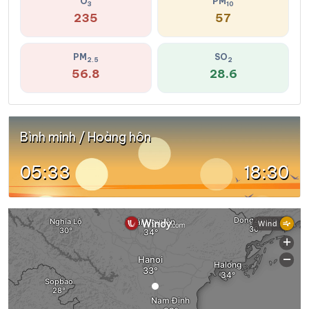
O
PM
3
10
235
57
PM
SO
2.5
2
56.8
28.6
Bình minh / Hoàng hôn
05:33
18:30