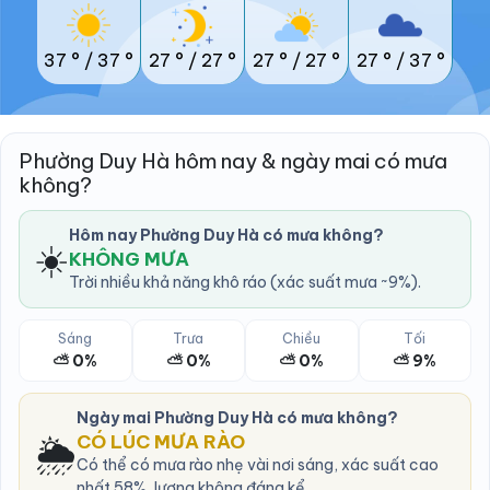
37 °
/
37 °
27 °
/
27 °
27 °
/
27 °
27 °
/
37 °
Phường Duy Hà hôm nay & ngày mai có mưa
không?
Hôm nay Phường Duy Hà có mưa không?
☀️
KHÔNG MƯA
Trời nhiều khả năng khô ráo (xác suất mưa ~9%).
Sáng
Trưa
Chiều
Tối
⛅ 0%
⛅ 0%
⛅ 0%
⛅ 9%
Ngày mai Phường Duy Hà có mưa không?
🌦️
CÓ LÚC MƯA RÀO
Có thể có mưa rào nhẹ vài nơi sáng, xác suất cao
nhất 58%, lượng không đáng kể.