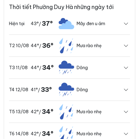
Thời tiết Phường Duy Hà những ngày tới
37°
43°
Mây đen u ám
Hiện tại
/
36°
44°
Mưa rào nhẹ
T2 10/08
/
34°
44°
Dông
T3 11/08
/
33°
41°
Dông
T4 12/08
/
34°
42°
Mưa rào nhẹ
T5 13/08
/
34°
42°
Mưa rào nhẹ
T6 14/08
/