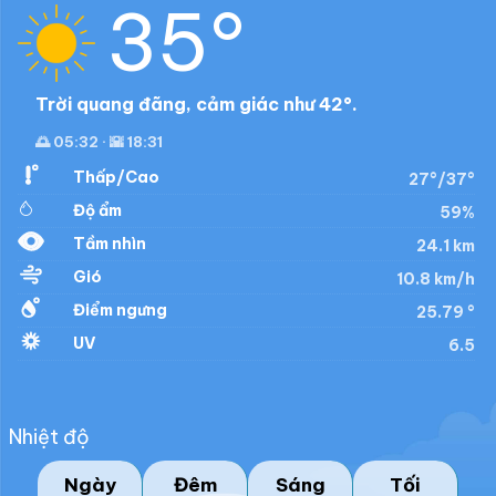
35°
Trời quang đãng, cảm giác như 42°.
🌅 05:32 · 🌇 18:31
Thấp/Cao
27°/37°
Độ ẩm
59%
Tầm nhìn
24.1 km
Gió
10.8 km/h
Điểm ngưng
25.79 °
UV
6.5
Nhiệt độ
Ngày
Đêm
Sáng
Tối