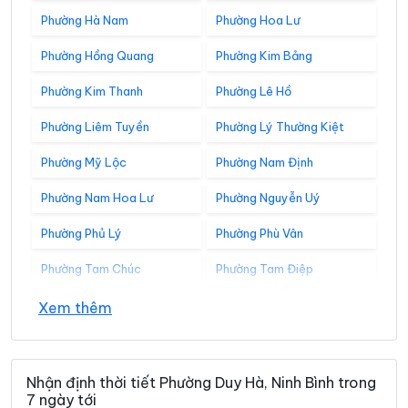
Phường Hà Nam
Phường Hoa Lư
Phường Hồng Quang
Phường Kim Bảng
Phường Kim Thanh
Phường Lê Hồ
Phường Liêm Tuyền
Phường Lý Thường Kiệt
Phường Mỹ Lộc
Phường Nam Định
Phường Nam Hoa Lư
Phường Nguyễn Uý
Phường Phủ Lý
Phường Phù Vân
Phường Tam Chúc
Phường Tam Điệp
Phường Tây Hoa Lư
Phường Thành Nam
Xem thêm
Phường Thiên Trường
Phường Tiên Sơn
Phường Trung Sơn
Phường Trường Thi
Nhận định thời tiết Phường Duy Hà, Ninh Bình trong
7 ngày tới