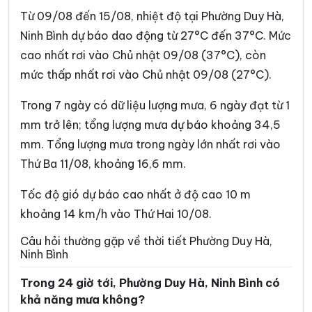
Phường Vị Khê
Phường Yên Sơn
Từ 09/08 đến 15/08, nhiệt độ tại Phường Duy Hà,
Phường Yên Thắng
Xã Bắc Lý
Ninh Bình dự báo dao động từ 27°C đến 37°C. Mức
cao nhất rơi vào Chủ nhật 09/08 (37°C), còn
Xã Bình An
Xã Bình Giang
mức thấp nhất rơi vào Chủ nhật 09/08 (27°C).
Xã Bình Lục
Xã Bình Minh
Trong 7 ngày có dữ liệu lượng mưa, 6 ngày đạt từ 1
Xã Bình Mỹ
Xã Bình Sơn
mm trở lên; tổng lượng mưa dự báo khoảng 34,5
Xã Cát Thành
Xã Chất Bình
mm. Tổng lượng mưa trong ngày lớn nhất rơi vào
Thứ Ba 11/08, khoảng 16,6 mm.
Xã Cổ Lễ
Xã Cúc Phương
Xã Đại Hoàng
Xã Định Hóa
Tốc độ gió dự báo cao nhất ở độ cao 10 m
khoảng 14 km/h vào Thứ Hai 10/08.
Xã Đồng Thái
Xã Đồng Thịnh
Câu hỏi thường gặp về thời tiết Phường Duy Hà,
Xã Gia Hưng
Xã Gia Lâm
Ninh Bình
Xã Gia Phong
Xã Gia Trấn
Trong 24 giờ tới, Phường Duy Hà, Ninh Bình có
khả năng mưa không?
Xã Gia Tường
Xã Gia Vân