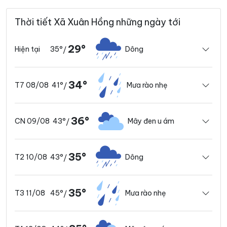
Thời tiết Xã Xuân Hồng những ngày tới
29°
35°
Dông
Hiện tại
/
34°
41°
Mưa rào nhẹ
T7 08/08
/
36°
43°
Mây đen u ám
CN 09/08
/
35°
43°
Dông
T2 10/08
/
35°
45°
Mưa rào nhẹ
T3 11/08
/