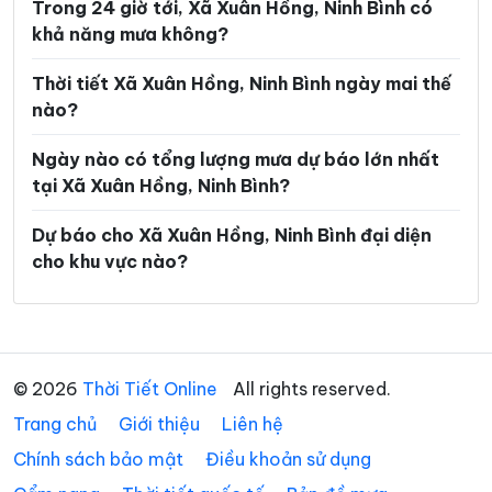
Trong 24 giờ tới, Xã Xuân Hồng, Ninh Bình có
Xã Gia Trấn
Xã Gia Tường
khả năng mưa không?
Xã Gia Vân
Xã Gia Viễn
Thời tiết Xã Xuân Hồng, Ninh Bình ngày mai thế
Xã Giao Bình
Xã Giao Hòa
nào?
Xã Giao Hưng
Xã Giao Minh
Ngày nào có tổng lượng mưa dự báo lớn nhất
Xã Giao Ninh
Xã Giao Phúc
tại Xã Xuân Hồng, Ninh Bình?
Xã Giao Thuỷ
Xã Hải An
Dự báo cho Xã Xuân Hồng, Ninh Bình đại diện
cho khu vực nào?
Xã Hải Anh
Xã Hải Hậu
Xã Hải Hưng
Xã Hải Quang
Xã Hải Thịnh
Xã Hải Tiến
© 2026
Thời Tiết Online
All rights reserved.
Xã Hải Xuân
Xã Hiển Khánh
Trang chủ
Giới thiệu
Liên hệ
Xã Hồng Phong
Xã Khánh Hội
Chính sách bảo mật
Điều khoản sử dụng
Xã Khánh Nhạc
Xã Khánh Thiện