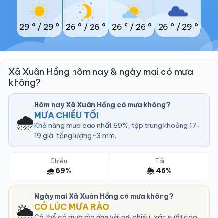
29 °
/
29 °
26 °
/
26 °
26 °
/
26 °
26 °
/
29 °
Xã Xuân Hồng hôm nay & ngày mai có mưa
không?
Hôm nay Xã Xuân Hồng có mưa không?
🌧️
MƯA CHIỀU TỐI
Khả năng mưa cao nhất 69%, tập trung khoảng 17–
19 giờ, tổng lượng ~3 mm.
Chiều
Tối
🌧️ 69%
🌦️ 46%
Ngày mai Xã Xuân Hồng có mưa không?
🌦️
CÓ LÚC MƯA RÀO
Có thể có mưa rào nhẹ vài nơi chiều, xác suất cao