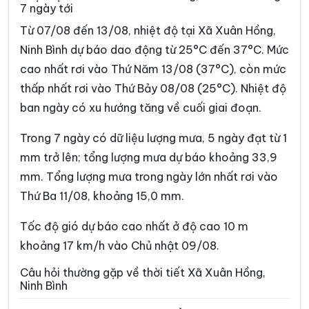
7 ngày tới
Phường Trường Thi
Phường Vị Khê
Từ 07/08 đến 13/08, nhiệt độ tại Xã Xuân Hồng,
Phường Yên Sơn
Phường Yên Thắng
Ninh Bình dự báo dao động từ 25°C đến 37°C. Mức
cao nhất rơi vào Thứ Năm 13/08 (37°C), còn mức
Xã Bắc Lý
Xã Bình An
thấp nhất rơi vào Thứ Bảy 08/08 (25°C). Nhiệt độ
Xã Bình Giang
Xã Bình Lục
ban ngày có xu hướng tăng về cuối giai đoạn.
Xã Bình Minh
Xã Bình Mỹ
Trong 7 ngày có dữ liệu lượng mưa, 5 ngày đạt từ 1
Xã Bình Sơn
Xã Cát Thành
mm trở lên; tổng lượng mưa dự báo khoảng 33,9
mm. Tổng lượng mưa trong ngày lớn nhất rơi vào
Xã Chất Bình
Xã Cổ Lễ
Thứ Ba 11/08, khoảng 15,0 mm.
Xã Cúc Phương
Xã Đại Hoàng
Tốc độ gió dự báo cao nhất ở độ cao 10 m
Xã Định Hóa
Xã Đồng Thái
khoảng 17 km/h vào Chủ nhật 09/08.
Xã Đồng Thịnh
Xã Gia Hưng
Câu hỏi thường gặp về thời tiết Xã Xuân Hồng,
Ninh Bình
Xã Gia Lâm
Xã Gia Phong