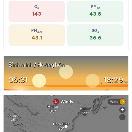
O
PM
3
10
143
43.8
PM
SO
2.5
2
43.1
36.6
Bình minh / Hoàng hôn
05:31
18:29