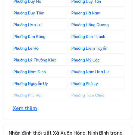
Phường Duy Hà
Phường Duy Tân
Phường Duy Tiên
Phường Hà Nam
Phường Hoa Lư
Phường Hồng Quang
Phường Kim Bảng
Phường Kim Thanh
Phường Lê Hồ
Phường Liêm Tuyền
Phường Lý Thường Kiệt
Phường Mỹ Lộc
Phường Nam Định
Phường Nam Hoa Lư
Phường Nguyễn Uý
Phường Phủ Lý
Phường Phù Vân
Phường Tam Chúc
Phường Tam Điệp
Phường Tây Hoa Lư
Xem thêm
Phường Thành Nam
Phường Thiên Trường
Phường Tiên Sơn
Phường Trung Sơn
Nhận định thời tiết Xã Xuân Hồng, Ninh Bình trong