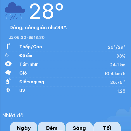
28°
Dông, cảm giác như 34°.
🌅 05:30 · 🌇 18:30
Thấp/Cao
26°/29°
Độ ẩm
93%
Tầm nhìn
24.1 km
Gió
10.4 km/h
Điểm ngưng
26.76 °
UV
1.25
Nhiệt độ
Ngày
Đêm
Sáng
Tối