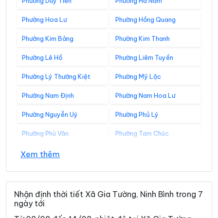
Phường Duy Tiên
Phường Hà Nam
Phường Hoa Lư
Phường Hồng Quang
Phường Kim Bảng
Phường Kim Thanh
Phường Lê Hồ
Phường Liêm Tuyền
Phường Lý Thường Kiệt
Phường Mỹ Lộc
Phường Nam Định
Phường Nam Hoa Lư
Phường Nguyễn Uý
Phường Phủ Lý
Phường Phù Vân
Phường Tam Chúc
Phường Tam Điệp
Phường Tây Hoa Lư
Xem thêm
Phường Thành Nam
Phường Thiên Trường
Phường Tiên Sơn
Phường Trung Sơn
Nhận định thời tiết Xã Gia Tường, Ninh Bình trong 7
ngày tới
Phường Trường Thi
Phường Vị Khê