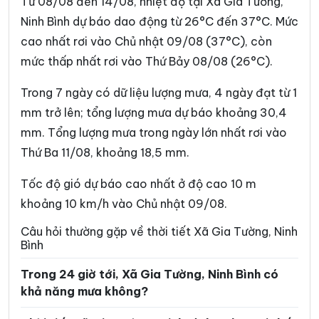
Từ 08/08 đến 14/08, nhiệt độ tại Xã Gia Tường,
Phường Yên Sơn
Phường Yên Thắng
Ninh Bình dự báo dao động từ 26°C đến 37°C. Mức
cao nhất rơi vào Chủ nhật 09/08 (37°C), còn
Xã Bắc Lý
Xã Bình An
mức thấp nhất rơi vào Thứ Bảy 08/08 (26°C).
Xã Bình Giang
Xã Bình Lục
Trong 7 ngày có dữ liệu lượng mưa, 4 ngày đạt từ 1
Xã Bình Minh
Xã Bình Mỹ
mm trở lên; tổng lượng mưa dự báo khoảng 30,4
Xã Bình Sơn
Xã Cát Thành
mm. Tổng lượng mưa trong ngày lớn nhất rơi vào
Thứ Ba 11/08, khoảng 18,5 mm.
Xã Chất Bình
Xã Cổ Lễ
Xã Cúc Phương
Xã Đại Hoàng
Tốc độ gió dự báo cao nhất ở độ cao 10 m
khoảng 10 km/h vào Chủ nhật 09/08.
Xã Định Hóa
Xã Đồng Thái
Câu hỏi thường gặp về thời tiết Xã Gia Tường, Ninh
Xã Đồng Thịnh
Xã Gia Hưng
Bình
Xã Gia Lâm
Xã Gia Phong
Trong 24 giờ tới, Xã Gia Tường, Ninh Bình có
khả năng mưa không?
Xã Gia Trấn
Xã Gia Vân