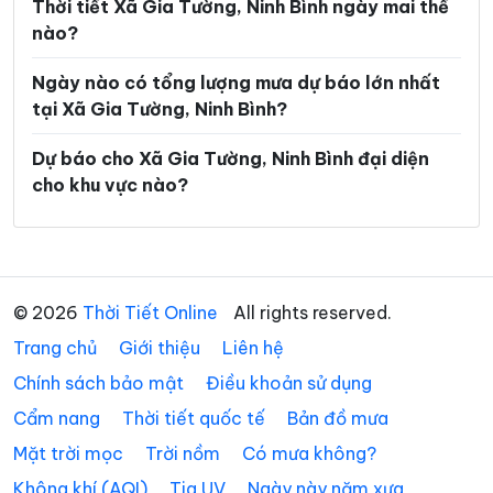
Xã Gia Viễn
Xã Giao Bình
Thời tiết Xã Gia Tường, Ninh Bình ngày mai thế
nào?
Xã Giao Hòa
Xã Giao Hưng
Ngày nào có tổng lượng mưa dự báo lớn nhất
Xã Giao Minh
Xã Giao Ninh
tại Xã Gia Tường, Ninh Bình?
Xã Giao Phúc
Xã Giao Thuỷ
Dự báo cho Xã Gia Tường, Ninh Bình đại diện
Xã Hải An
Xã Hải Anh
cho khu vực nào?
Xã Hải Hậu
Xã Hải Hưng
Xã Hải Quang
Xã Hải Thịnh
Xã Hải Tiến
Xã Hải Xuân
© 2026
Thời Tiết Online
All rights reserved.
Trang chủ
Xã Hiển Khánh
Giới thiệu
Liên hệ
Xã Hồng Phong
Chính sách bảo mật
Điều khoản sử dụng
Xã Khánh Hội
Xã Khánh Nhạc
Cẩm nang
Thời tiết quốc tế
Bản đồ mưa
Xã Khánh Thiện
Xã Khánh Trung
Mặt trời mọc
Trời nồm
Có mưa không?
Xã Kim Đông
Xã Kim Sơn
Không khí (AQI)
Tia UV
Ngày này năm xưa