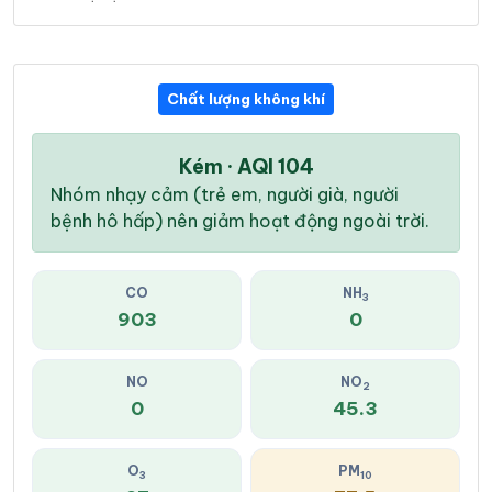
Chất lượng không khí
Kém · AQI 104
Nhóm nhạy cảm (trẻ em, người già, người
bệnh hô hấp) nên giảm hoạt động ngoài trời.
CO
NH
3
903
0
NO
NO
2
0
45.3
O
PM
3
10