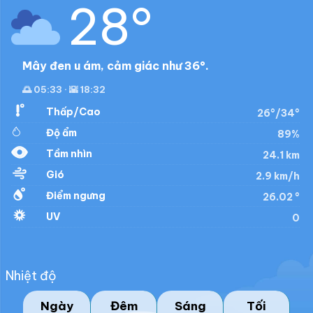
28°
Mây đen u ám, cảm giác như 36°.
🌅 05:33 · 🌇 18:32
Thấp/Cao
26°/34°
Độ ẩm
89%
Tầm nhìn
24.1 km
Gió
2.9 km/h
Điểm ngưng
26.02 °
UV
0
Nhiệt độ
Ngày
Đêm
Sáng
Tối