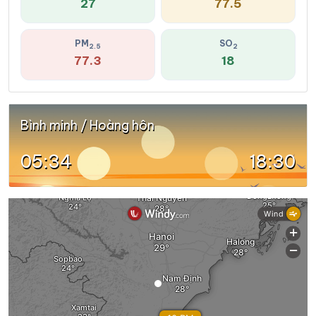
27
77.5
PM
SO
2.5
2
77.3
18
Bình minh / Hoàng hôn
05:34
18:30