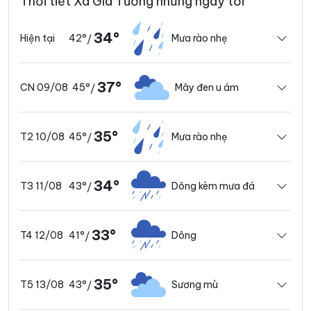
Thời tiết Xã Gia Tường những ngày tới
34°
42°
Mưa rào nhẹ
Hiện tại
/
37°
45°
Mây đen u ám
CN 09/08
/
35°
45°
Mưa rào nhẹ
T2 10/08
/
34°
43°
Dông kèm mưa đá
T3 11/08
/
33°
41°
Dông
T4 12/08
/
35°
43°
Sương mù
T5 13/08
/