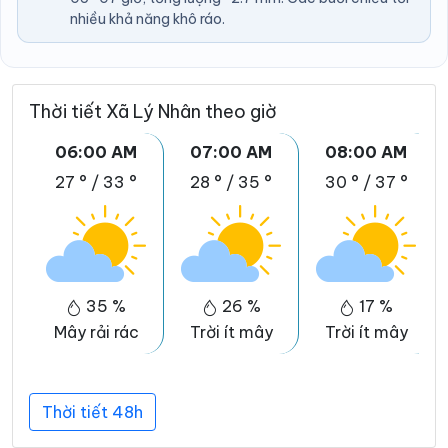
nhiều khả năng khô ráo.
Thời tiết Xã Lý Nhân theo giờ
06:00 AM
07:00 AM
08:00 AM
27 °
/
33 °
28 °
/
35 °
30 °
/
37 °
35 %
26 %
17 %
Mây rải rác
Trời ít mây
Trời ít mây
T
Thời tiết 48h