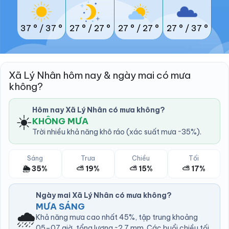
37 °
/
37 °
27 °
/
27 °
27 °
/
27 °
27 °
/
37 °
Xã Lý Nhân hôm nay & ngày mai có mưa
không?
Hôm nay Xã Lý Nhân có mưa không?
☀️
KHÔNG MƯA
Trời nhiều khả năng khô ráo (xác suất mưa ~35%).
Sáng
Trưa
Chiều
Tối
🌦️ 35%
⛅ 19%
⛅ 15%
⛅ 17%
Ngày mai Xã Lý Nhân có mưa không?
MƯA SÁNG
🌧️
Khả năng mưa cao nhất 45%, tập trung khoảng
05–07 giờ, tổng lượng ~2.7 mm. Các buổi chiều tối