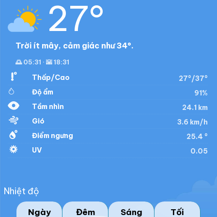
27°
Trời ít mây, cảm giác như 34°.
🌅 05:31 · 🌇 18:31
Thấp/Cao
27°/37°
Độ ẩm
91%
Tầm nhìn
24.1 km
Gió
3.6 km/h
Điểm ngưng
25.4 °
UV
0.05
Nhiệt độ
Ngày
Đêm
Sáng
Tối