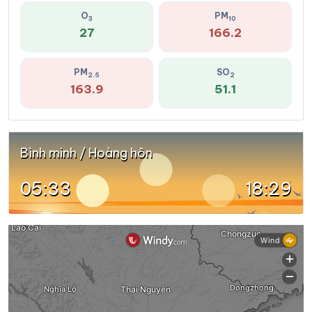
O
PM
3
10
27
166.2
PM
SO
2.5
2
163.9
51.1
Bình minh / Hoàng hôn
05:33
18:29