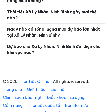
năng mưa không?
Xã Gia Trấn
Xã Gia Tường
Xã Gia Vân
Xã Gia Viễn
Thời tiết Xã Lý Nhân, Ninh Bình ngày mai thế
nào?
Xã Giao Bình
Xã Giao Hòa
Ngày nào có tổng lượng mưa dự báo lớn nhất
Xã Giao Hưng
Xã Giao Minh
tại Xã Lý Nhân, Ninh Bình?
Xã Giao Ninh
Xã Giao Phúc
Dự báo cho Xã Lý Nhân, Ninh Bình đại diện cho
Xã Giao Thuỷ
Xã Hải An
khu vực nào?
Xã Hải Anh
Xã Hải Hậu
Xã Hải Hưng
Xã Hải Quang
Xã Hải Thịnh
Xã Hải Tiến
© 2026
Thời Tiết Online
All rights reserved.
Trang chủ
Xã Hải Xuân
Giới thiệu
Liên hệ
Xã Hiển Khánh
Chính sách bảo mật
Điều khoản sử dụng
Xã Hồng Phong
Xã Khánh Hội
Cẩm nang
Thời tiết quốc tế
Bản đồ mưa
Xã Khánh Nhạc
Xã Khánh Thiện