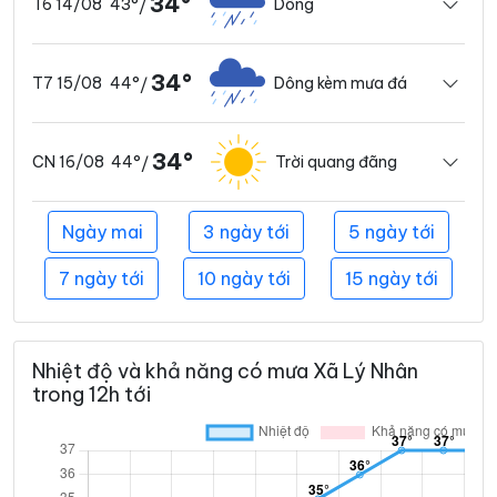
34°
43°
Dông
T6 14/08
/
34°
44°
Dông kèm mưa đá
T7 15/08
/
34°
44°
Trời quang đãng
CN 16/08
/
Ngày mai
3 ngày tới
5 ngày tới
7 ngày tới
10 ngày tới
15 ngày tới
Nhiệt độ và khả năng có mưa Xã Lý Nhân
trong 12h tới