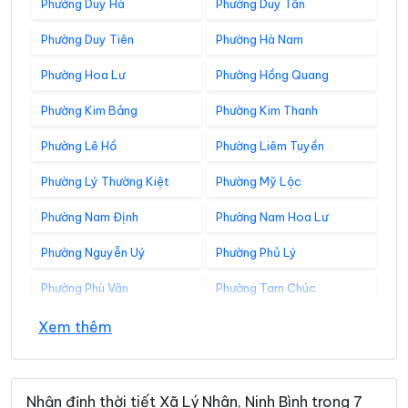
Phường Duy Hà
Phường Duy Tân
Phường Duy Tiên
Phường Hà Nam
Phường Hoa Lư
Phường Hồng Quang
Phường Kim Bảng
Phường Kim Thanh
Phường Lê Hồ
Phường Liêm Tuyền
Phường Lý Thường Kiệt
Phường Mỹ Lộc
Phường Nam Định
Phường Nam Hoa Lư
Phường Nguyễn Uý
Phường Phủ Lý
Phường Phù Vân
Phường Tam Chúc
Phường Tam Điệp
Phường Tây Hoa Lư
Xem thêm
Phường Thành Nam
Phường Thiên Trường
Phường Tiên Sơn
Phường Trung Sơn
Nhận định thời tiết Xã Lý Nhân, Ninh Bình trong 7