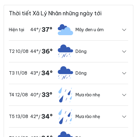
Thời tiết Xã Lý Nhân những ngày tới
37°
44°
Mây đen u ám
Hiện tại
/
36°
44°
Dông
T2 10/08
/
34°
43°
Dông
T3 11/08
/
33°
40°
Mưa rào nhẹ
T4 12/08
/
34°
42°
Mưa rào nhẹ
T5 13/08
/