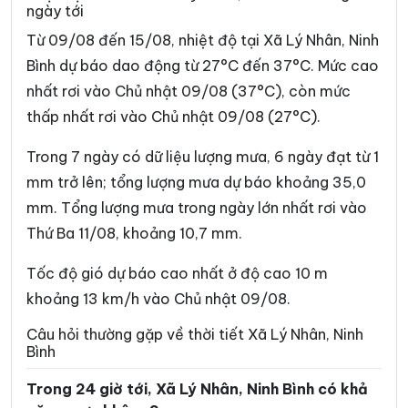
ngày tới
Phường Trường Thi
Phường Vị Khê
Từ 09/08 đến 15/08, nhiệt độ tại Xã Lý Nhân, Ninh
Phường Yên Sơn
Phường Yên Thắng
Bình dự báo dao động từ 27°C đến 37°C. Mức cao
nhất rơi vào Chủ nhật 09/08 (37°C), còn mức
Xã Bắc Lý
Xã Bình An
thấp nhất rơi vào Chủ nhật 09/08 (27°C).
Xã Bình Giang
Xã Bình Lục
Trong 7 ngày có dữ liệu lượng mưa, 6 ngày đạt từ 1
Xã Bình Minh
Xã Bình Mỹ
mm trở lên; tổng lượng mưa dự báo khoảng 35,0
Xã Bình Sơn
Xã Cát Thành
mm. Tổng lượng mưa trong ngày lớn nhất rơi vào
Thứ Ba 11/08, khoảng 10,7 mm.
Xã Chất Bình
Xã Cổ Lễ
Xã Cúc Phương
Xã Đại Hoàng
Tốc độ gió dự báo cao nhất ở độ cao 10 m
khoảng 13 km/h vào Chủ nhật 09/08.
Xã Định Hóa
Xã Đồng Thái
Câu hỏi thường gặp về thời tiết Xã Lý Nhân, Ninh
Xã Đồng Thịnh
Xã Gia Hưng
Bình
Xã Gia Lâm
Xã Gia Phong
Trong 24 giờ tới, Xã Lý Nhân, Ninh Bình có khả