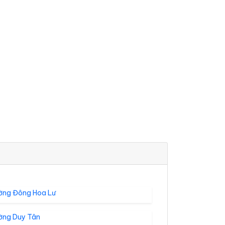
ờng Đông Hoa Lư
ờng Duy Tân