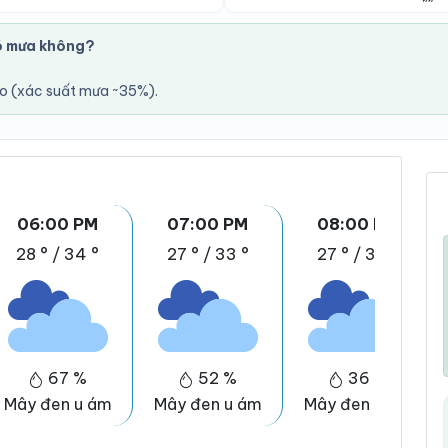
ó mưa không?
áo (xác suất mưa ~35%).
06:00 PM
07:00 PM
08:00 PM
28 °
/
34 °
27 °
/
33 °
27 °
/
33 °
67 %
52 %
36 %
Mây đen u ám
Mây đen u ám
Mây đen u ám