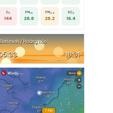
O
PM
PM
SO
3
10
2.5
2
144
28.8
28.2
16.4
Bình minh / Hoàng hôn
05:33
18:31