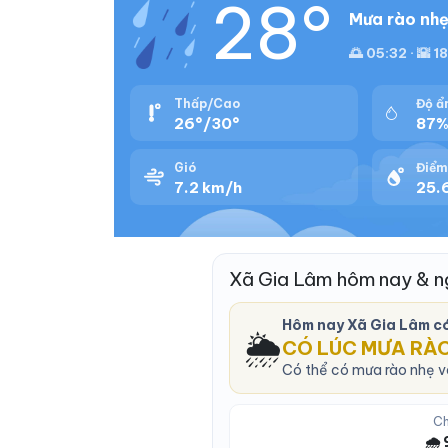
28°
Mưa rào nhẹ
🌅 05:32 · 🌇 1
Thấp/Cao
Độ ẩ
26°/30°
87
Gió
Điểm
7.2 km/h
25.
Xã Gia Lâm hôm nay & n
Hôm nay Xã Gia Lâm c
🌦️
CÓ LÚC MƯA RÀ
Có thể có mưa rào nhẹ và
Ch
🌧️