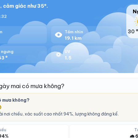
, cảm giác như 35°.
N
8:32
30 
m
Tầm nhìn
%
19.1 km
 ngưng
UV
63 °
1.5
gày mai có mưa không?
ó mưa không?
O
i nơi chiều, xác suất cao nhất 94%, lượng không đáng kể.
iều
T
 94%
🌧️