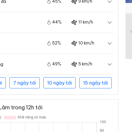
45%
9 km/h
 đá
44%
11 km/h
52%
10 km/h
49%
5 km/h
ng
i
7 ngày tới
10 ngày tới
15 ngày tới
Lâm trong 12h tới