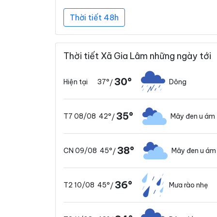
Thời tiết 48h
Thời tiết Xã Gia Lâm những ngày tới
30°
37°
Dông
Hiện tại
/
35°
42°
Mây đen u ám
T7 08/08
/
38°
45°
Mây đen u ám
CN 09/08
/
36°
45°
Mưa rào nhẹ
T2 10/08
/