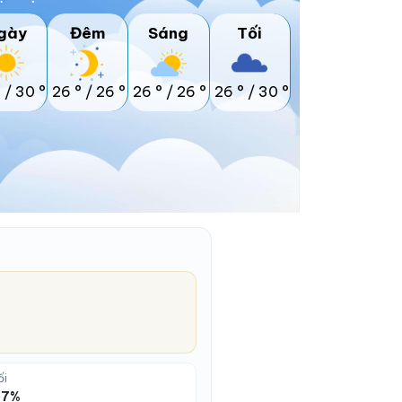
gày
Đêm
Sáng
Tối
°
/
30 °
26 °
/
26 °
26 °
/
26 °
26 °
/
30 °
ối
 67%