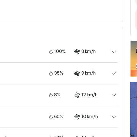
100%
8 km/h
35%
9 km/h
8%
12 km/h
65%
10 km/h