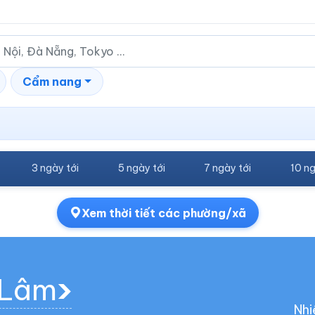
Cẩm nang
3 ngày tới
5 ngày tới
7 ngày tới
10 ng
Xem thời tiết các phường/xã
a Lâm
Nhi