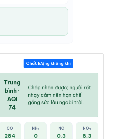
Chất lượng không khí
09:00 PM
10:00 PM
11:00 PM
27 °
/
33 °
26 °
/
33 °
26 °
/
32 °
Trung
Chấp nhận được; người rất
bình ·
nhạy cảm nên hạn chế
AQI
gắng sức lâu ngoài trời.
74
20 %
10 %
8 %
Mây đen u ám
Mây đen u ám
Mây đen u ám
CO
NH
NO
NO
3
2
284
0
0.3
8.3