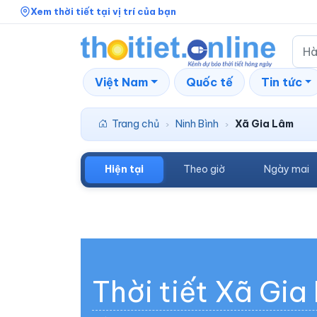
Xem thời tiết tại vị trí của bạn
Việt Nam
Quốc tế
Tin tức
Trang chủ
Ninh Bình
Xã Gia Lâm
›
›
Hiện tại
Theo giờ
Ngày mai
Thời tiết Xã Gi