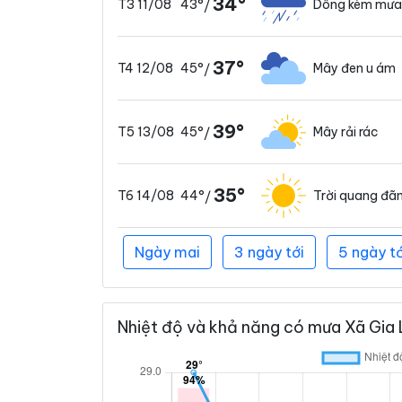
34°
43°
Dông kèm mưa
T3 11/08
/
37°
45°
Mây đen u ám
T4 12/08
/
39°
45°
Mây rải rác
T5 13/08
/
35°
44°
Trời quang đã
T6 14/08
/
Ngày mai
3 ngày tới
5 ngày tớ
Nhiệt độ và khả năng có mưa Xã Gia 