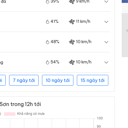
39%
9 km/h
 đá
41%
11 km/h
48%
10 km/h
54%
10 km/h
ng
i
7 ngày tới
10 ngày tới
15 ngày tới
Sơn trong 12h tới