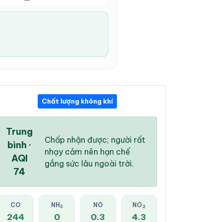
Chất lượng không khí
06:00 PM
07:00 PM
08:00 PM
28 °
/
34 °
27 °
/
33 °
27 °
/
33 °
Trung
Chấp nhận được; người rất
bình ·
nhạy cảm nên hạn chế
AQI
gắng sức lâu ngoài trời.
74
81 %
71 %
55 %
Mây đen u ám
Mây đen u ám
Mây đen u ám
CO
NH
NO
NO
3
2
244
0
0.3
4.3