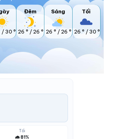
gày
Đêm
Sáng
Tối
°
/
30 °
26 °
/
26 °
26 °
/
26 °
26 °
/
30 °
Tối
🌧️ 81%