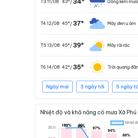
34°
43°
Dông kèm mưa
T3 11/08
/
37°
45°
Mây đen u ám
T4 12/08
/
39°
45°
Mây rải rác
T5 13/08
/
35°
42°
Trời quang đã
T6 14/08
/
Ngày mai
3 ngày tới
5 ngày tớ
Nhiệt độ và khả năng có mưa Xã Phú 