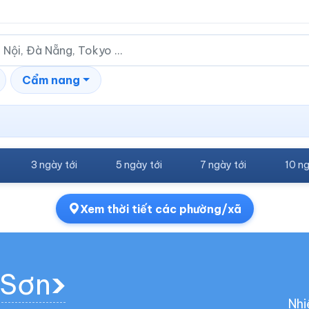
Cẩm nang
3 ngày tới
5 ngày tới
7 ngày tới
10 ng
Xem thời tiết các phường/xã
 Sơn
Nhi