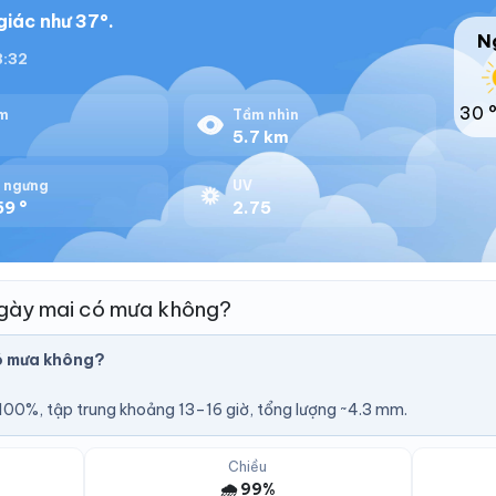
iác như 37°.
N
8:32
30 
m
Tầm nhìn
%
5.7 km
 ngưng
UV
59 °
2.75
gày mai có mưa không?
ó mưa không?
U
00%, tập trung khoảng 13–16 giờ, tổng lượng ~4.3 mm.
Chiều
🌧️ 99%