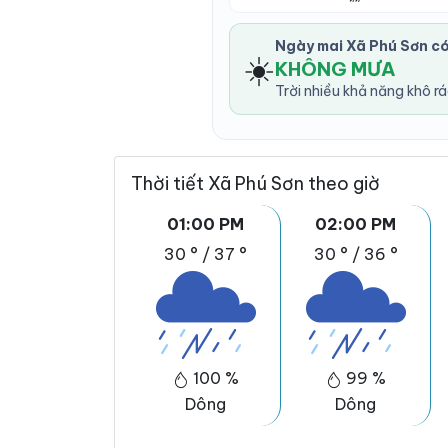
Ngày mai Xã Phú Sơn c
☀️
KHÔNG MƯA
Trời nhiều khả năng khô r
Thời tiết Xã Phú Sơn theo giờ
01:00 PM
02:00 PM
30 °
/
37 °
30 °
/
36 °
100 %
99 %
Dông
Dông