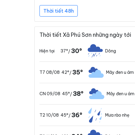
Thời tiết 48h
Thời tiết Xã Phú Sơn những ngày tới
30°
37°
Dông
Hiện tại
/
35°
42°
Mây đen u ám
T7 08/08
/
38°
45°
Mây đen u ám
CN 09/08
/
36°
45°
Mưa rào nhẹ
T2 10/08
/