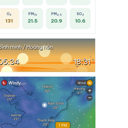
O
PM
PM
SO
3
10
2.5
2
131
21.5
20.9
10.6
Bình minh / Hoàng hôn
05:34
18:31