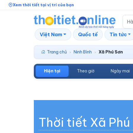
Xem thời tiết tại vị trí của bạn
Việt Nam
Quốc tế
Tin tức
Trang chủ
Ninh Bình
Xã Phú Sơn
›
›
Hiện tại
Theo giờ
Ngày mai
Thời tiết Xã Phú