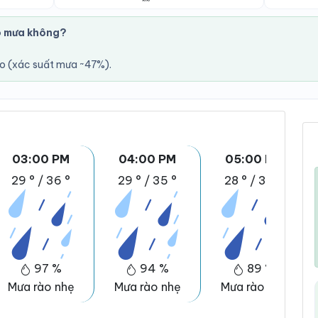
ó mưa không?
áo (xác suất mưa ~47%).
03:00 PM
04:00 PM
05:00 PM
29 °
/
36 °
29 °
/
35 °
28 °
/
34 °
97 %
94 %
89 %
Mưa rào nhẹ
Mưa rào nhẹ
Mưa rào nhẹ