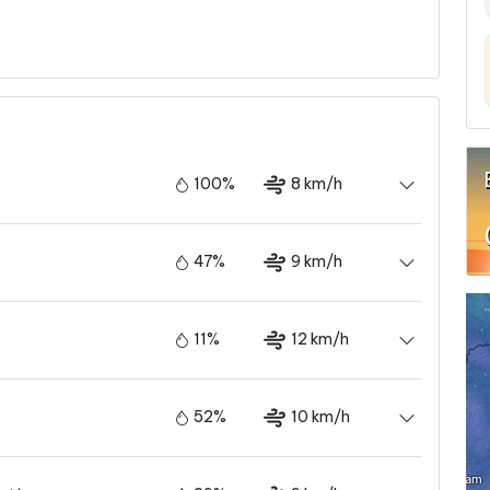
100%
8 km/h
47%
9 km/h
11%
12 km/h
52%
10 km/h