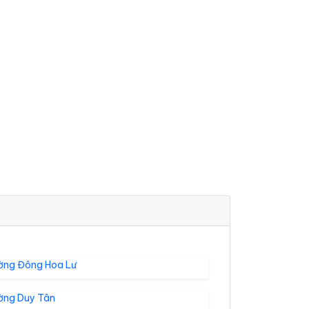
ờng Đông Hoa Lư
ờng Duy Tân