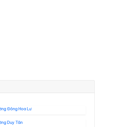
ờng Đông Hoa Lư
ờng Duy Tân