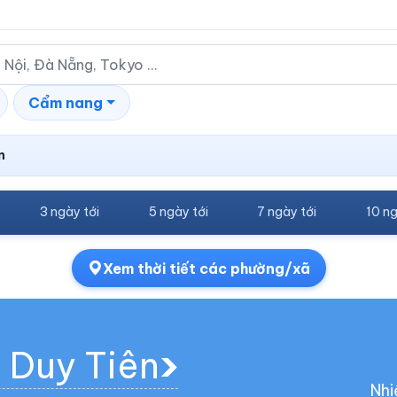
Cẩm nang
n
3 ngày tới
5 ngày tới
7 ngày tới
10 ng
Xem thời tiết các phường/xã
g Duy Tiên
Nhi