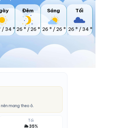
gày
Đêm
Sáng
Tối
°
/
34 °
26 °
/
26 °
26 °
/
26 °
26 °
/
34 °
 nên mang theo ô.
Tối
🌦️ 35%