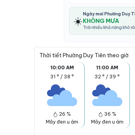
Ngày mai Phường Duy T
☀️
KHÔNG MƯA
Trời nhiều khả năng khô r
Thời tiết Phường Duy Tiên theo giờ
10:00 AM
11:00 AM
31 °
/
38 °
32 °
/
39 °
26 %
36 %
Mây đen u ám
Mây đen u ám