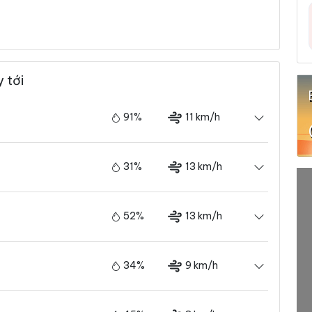
 tới
91%
11 km/h
31%
13 km/h
52%
13 km/h
34%
9 km/h