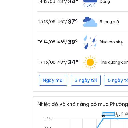
34°
43°
Dông
T4 12/08
/
37°
46°
Sương mù
T5 13/08
/
39°
48°
Mưa rào nhẹ
T6 14/08
/
34°
43°
Trời quang đã
T7 15/08
/
Ngày mai
3 ngày tới
5 ngày tớ
Nhiệt độ và khả năng có mưa Phường 