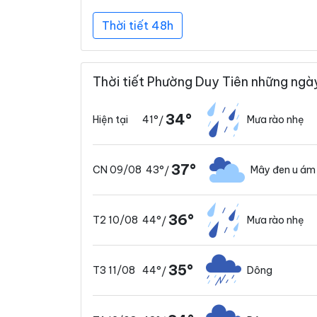
Thời tiết 48h
Thời tiết Phường Duy Tiên những ngày
34°
41°
Mưa rào nhẹ
Hiện tại
/
37°
43°
Mây đen u ám
CN 09/08
/
36°
44°
Mưa rào nhẹ
T2 10/08
/
35°
44°
Dông
T3 11/08
/