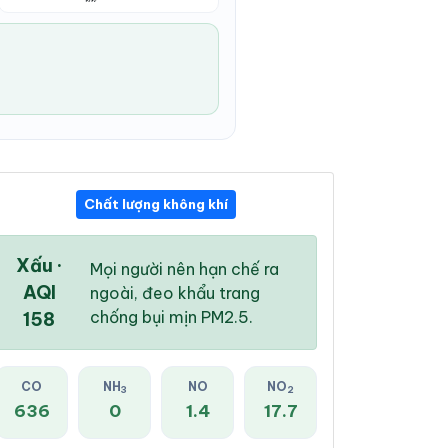
Chất lượng không khí
03:00 PM
04:00 PM
05:00 PM
34 °
/
41 °
34 °
/
40 °
34 °
/
40 °
Xấu ·
Mọi người nên hạn chế ra
AQI
ngoài, đeo khẩu trang
chống bụi mịn PM2.5.
158
46 %
35 %
22 %
CO
NH
NO
NO
3
2
Mây đen u ám
Mây đen u ám
Mây rải rác
636
0
1.4
17.7