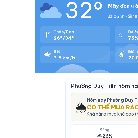
32°
Mây đen u á
🌅 05:31 · 🌇 18
Thấp/Cao
Độ ẩ
26°/34°
75
Gió
Điểm
7.6 km/h
27.0
Phường Duy Tiên hôm na
Hôm nay Phường Duy T
🌦️
CÓ THỂ MƯA RÀ
Khả năng mưa khá cao (~
Sáng
⛅ 26%