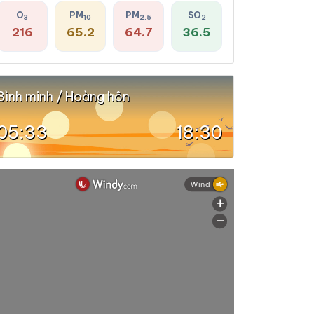
O
PM
PM
SO
3
10
2.5
2
216
65.2
64.7
36.5
Bình minh / Hoàng hôn
05:33
18:30