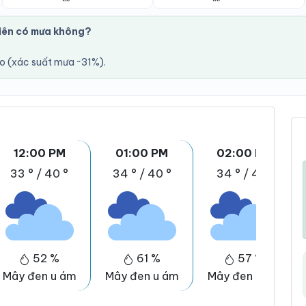
iên có mưa không?
áo (xác suất mưa ~31%).
12:00 PM
01:00 PM
02:00 PM
33 °
/
40 °
34 °
/
40 °
34 °
/
41 °
52 %
61 %
57 %
Mây đen u ám
Mây đen u ám
Mây đen u ám