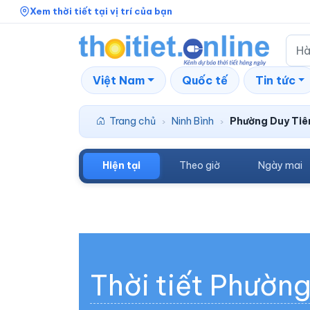
Xem thời tiết tại vị trí của bạn
Việt Nam
Quốc tế
Tin tức
Trang chủ
Ninh Bình
Phường Duy Tiê
›
›
Hiện tại
Theo giờ
Ngày mai
Thời tiết Phườn