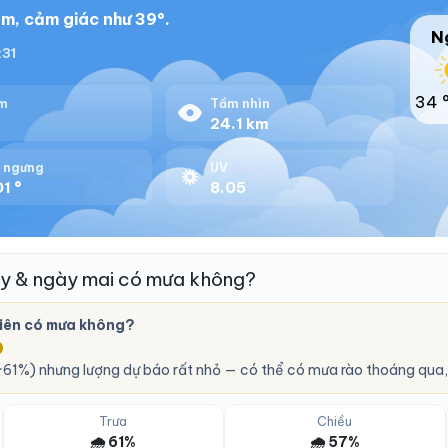
m, cảm giác như 39°.
N
:31
34 
m
Tầm nhìn
%
24.1 km
 ngưng
UV
1 °
8.05
y & ngày mai có mưa không?
iên có mưa không?
O
61%) nhưng lượng dự báo rất nhỏ — có thể có mưa rào thoáng qua,
Trưa
Chiều
🌧️ 61%
🌧️ 57%