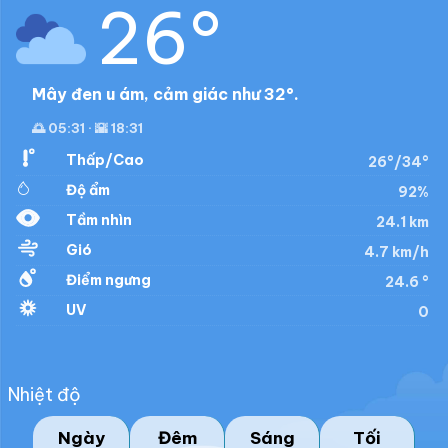
26°
Mây đen u ám, cảm giác như 32°.
🌅 05:31 · 🌇 18:31
Thấp/Cao
26°/34°
Độ ẩm
92%
Tầm nhìn
24.1 km
Gió
4.7 km/h
Điểm ngưng
24.6 °
UV
0
Nhiệt độ
Ngày
Đêm
Sáng
Tối