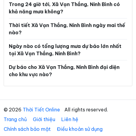
Trong 24 giờ tới, Xã Vạn Thắng, Ninh Bình có
Xã Gia Vân
Xã Gia Viễn
khả năng mưa không?
Xã Giao Bình
Xã Giao Hòa
Thời tiết Xã Vạn Thắng, Ninh Bình ngày mai thế
Xã Giao Hưng
Xã Giao Minh
nào?
Xã Giao Ninh
Xã Giao Phúc
Ngày nào có tổng lượng mưa dự báo lớn nhất
tại Xã Vạn Thắng, Ninh Bình?
Xã Giao Thuỷ
Xã Hải An
Xã Hải Anh
Xã Hải Hậu
Dự báo cho Xã Vạn Thắng, Ninh Bình đại diện
cho khu vực nào?
Xã Hải Hưng
Xã Hải Quang
Xã Hải Thịnh
Xã Hải Tiến
Xã Hải Xuân
Xã Hiển Khánh
© 2026
Thời Tiết Online
All rights reserved.
Xã Hồng Phong
Xã Khánh Hội
Trang chủ
Giới thiệu
Liên hệ
Xã Khánh Nhạc
Xã Khánh Thiện
Chính sách bảo mật
Điều khoản sử dụng