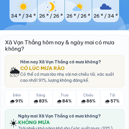
34 °
/
34 °
26 °
/
26 °
26 °
/
26 °
26 °
/
34 °
Xã Vạn Thắng hôm nay & ngày mai có mưa
không?
Hôm nay Xã Vạn Thắng có mưa không?
🌦️
CÓ LÚC MƯA RÀO
Có thể có mưa rào nhẹ vài nơi chiều tối, xác suất
cao nhất 91%, lượng không đáng kể.
Đêm
Sáng
Trưa
Chiều
Tối
🌧️ 91%
🌧️ 83%
🌧️ 84%
🌧️ 86%
🌧️ 57%
Ngày mai Xã Vạn Thắng có mưa không?
☀️
KHÔNG MƯA
Trời nhiều khả năng khô ráo (xác suất mưa ~33%).