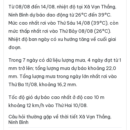
Phường Trường Thi
Phường Vị Khê
Từ 08/08 đến 14/08, nhiệt độ tại Xã Vạn Thắng,
Phường Yên Sơn
Phường Yên Thắng
Ninh Bình dự báo dao động từ 26°C đến 39°C.
Mức cao nhất rơi vào Thứ Sáu 14/08 (39°C), còn
Xã Bắc Lý
Xã Bình An
mức thấp nhất rơi vào Thứ Bảy 08/08 (26°C).
Xã Bình Giang
Xã Bình Lục
Nhiệt độ ban ngày có xu hướng tăng về cuối giai
Xã Bình Minh
Xã Bình Mỹ
đoạn.
Xã Bình Sơn
Xã Cát Thành
Trong 7 ngày có dữ liệu lượng mưa, 4 ngày đạt từ 1
mm trở lên; tổng lượng mưa dự báo khoảng 22,0
Xã Chất Bình
Xã Cổ Lễ
mm. Tổng lượng mưa trong ngày lớn nhất rơi vào
Xã Cúc Phương
Xã Đại Hoàng
Thứ Ba 11/08, khoảng 16,2 mm.
Xã Định Hóa
Xã Đồng Thái
Tốc độ gió dự báo cao nhất ở độ cao 10 m
Xã Đồng Thịnh
Xã Gia Hưng
khoảng 12 km/h vào Thứ Hai 10/08.
Xã Gia Lâm
Xã Gia Phong
Câu hỏi thường gặp về thời tiết Xã Vạn Thắng,
Ninh Bình
Xã Gia Trấn
Xã Gia Tường