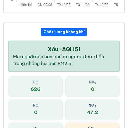
Chất lượng không khí
Xấu · AQI 151
Mọi người nên hạn chế ra ngoài, đeo khẩu
trang chống bụi mịn PM2.5.
CO
NH
3
626
0
NO
NO
2
0
47.2