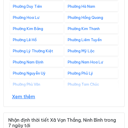
Phường Duy Tiên
Phường Hà Nam
Phường Hoa Lư
Phường Hồng Quang
Phường Kim Bảng
Phường Kim Thanh
Phường Lê Hồ
Phường Liêm Tuyền
Phường Lý Thường Kiệt
Phường Mỹ Lộc
Phường Nam Định
Phường Nam Hoa Lư
Phường Nguyễn Uý
Phường Phủ Lý
Phường Phù Vân
Phường Tam Chúc
Phường Tam Điệp
Phường Tây Hoa Lư
Xem thêm
Phường Thành Nam
Phường Thiên Trường
Phường Tiên Sơn
Phường Trung Sơn
Nhận định thời tiết Xã Vạn Thắng, Ninh Bình trong
7 ngày tới