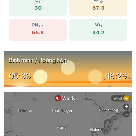
O
PM
3
10
30
67.3
PM
SO
2.5
2
66.8
44.2
Bình minh / Hoàng hôn
05:33
18:29