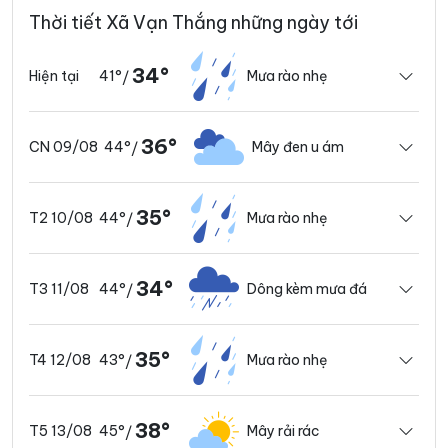
Thời tiết Xã Vạn Thắng những ngày tới
34°
41°
Mưa rào nhẹ
Hiện tại
/
36°
44°
Mây đen u ám
CN 09/08
/
35°
44°
Mưa rào nhẹ
T2 10/08
/
34°
44°
Dông kèm mưa đá
T3 11/08
/
35°
43°
Mưa rào nhẹ
T4 12/08
/
38°
45°
Mây rải rác
T5 13/08
/