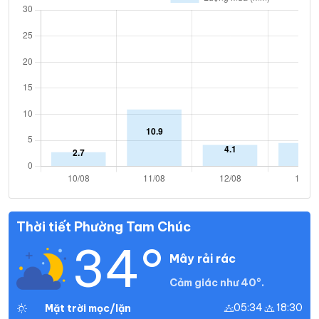
Thời tiết Phường Tam Chúc
34°
Mây rải rác
Cảm giác như 40°.
05:34
18:30
Mặt trời mọc/lặn