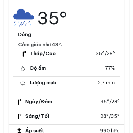
35°
Dông
Cảm giác như 43°.
Thấp/Cao
35°/28°
Độ ẩm
77%
Lượng mưa
2,7 mm
Ngày/Đêm
35°/28°
Sáng/Tối
28°/35°
Áp suất
990 hPa