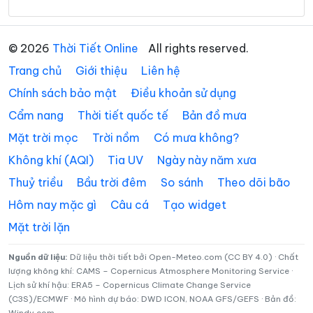
Phường Tam Điệp
Phường Tây Hoa Lư
Phường Thành Nam
Phường Thiên Trường
© 2026
Thời Tiết Online
All rights reserved.
Phường Tiên Sơn
Phường Trung Sơn
Trang chủ
Giới thiệu
Liên hệ
Phường Trường Thi
Phường Vị Khê
Chính sách bảo mật
Điều khoản sử dụng
Cẩm nang
Thời tiết quốc tế
Bản đồ mưa
Phường Yên Sơn
Phường Yên Thắng
Mặt trời mọc
Trời nồm
Có mưa không?
Xã Bắc Lý
Xã Bình An
Không khí (AQI)
Tia UV
Ngày này năm xưa
Xã Bình Giang
Xã Bình Lục
Thuỷ triều
Bầu trời đêm
So sánh
Theo dõi bão
Xã Bình Minh
Xã Bình Mỹ
Hôm nay mặc gì
Câu cá
Tạo widget
Mặt trời lặn
Xã Bình Sơn
Xã Cát Thành
Xã Chất Bình
Xã Cổ Lễ
Nguồn dữ liệu:
Dữ liệu thời tiết bởi Open-Meteo.com (CC BY 4.0) · Chất
lượng không khí: CAMS – Copernicus Atmosphere Monitoring Service ·
Lịch sử khí hậu: ERA5 – Copernicus Climate Change Service
Xã Cúc Phương
Xã Đại Hoàng
(C3S)/ECMWF · Mô hình dự báo: DWD ICON, NOAA GFS/GEFS · Bản đồ:
Windy.com