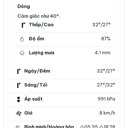
Dông
Cảm giác như 40°.
Thấp/Cao
32°/27°
Độ ẩm
87%
Lượng mưa
4,1 mm
Ngày/Đêm
32°/27°
Sáng/Tối
27°/32°
Áp suất
991 hPa
Gió
8 km/h
Bình minh/Hoàng hôn
05:35
18:28