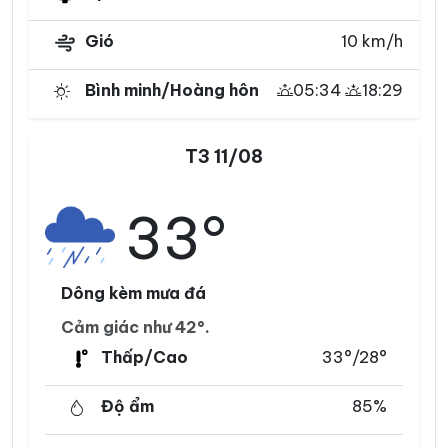
Gió
10 km/h
Bình minh/Hoàng hôn
05:34
18:29
T3 11/08
33°
Dông kèm mưa đá
Cảm giác như 42°.
Thấp/Cao
33°/28°
Độ ẩm
85%