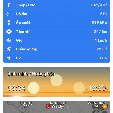
34°/40°
Thấp/Cao
61%
Độ ẩm
989 hPa
Áp suất
24.1 km
Tầm nhìn
4 km/h
Gió
25.3 °
Điểm ngưng
0.85
UV
Bình minh / Hoàng hôn
05:34
18:30