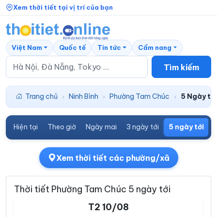
Xem thời tiết tại vị trí của bạn
Việt Nam
Quốc tế
Tin tức
Cẩm nang
Tìm kiếm
Trang chủ
Ninh Bình
Phường Tam Chúc
5 Ngày tới
›
›
›
Hiện tại
Theo giờ
Ngày mai
3 ngày tới
5 ngày tới
7
Xem thời tiết các phường/xã
Thời tiết Phường Tam Chúc 5 ngày tới
T2 10/08