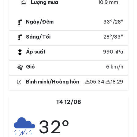
Lượng mưa
10,9 mm
Ngày/Đêm
33°/28°
Sáng/Tối
28°/33°
Áp suất
990 hPa
Gió
6 km/h
Bình minh/Hoàng hôn
05:34
18:29
T4 12/08
32°