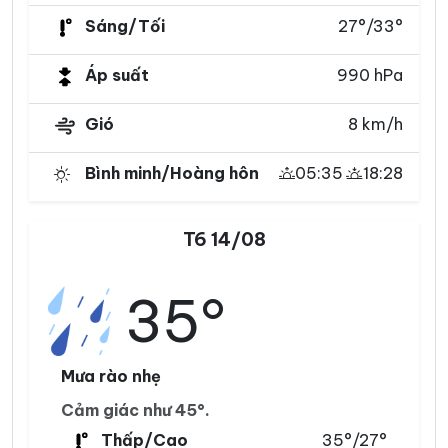
Sáng/Tối
27°/33°
Áp suất
990 hPa
Gió
8 km/h
Bình minh/Hoàng hôn
05:35
18:28
T6 14/08
35°
Mưa rào nhẹ
Cảm giác như 45°.
Thấp/Cao
35°/27°