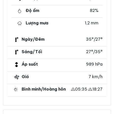
Độ ẩm
82%
Lượng mưa
1,2 mm
Ngày/Đêm
35°/27°
Sáng/Tối
27°/35°
Áp suất
989 hPa
Gió
7 km/h
Bình minh/Hoàng hôn
05:35
18:27