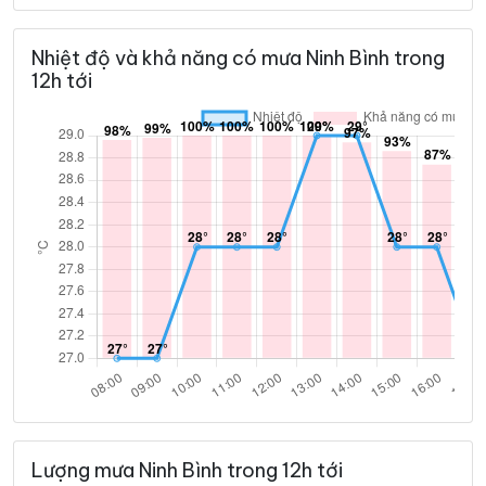
Nhiệt độ và khả năng có mưa Ninh Bình trong
35°
28°
Dông
15:00
/
12h tới
34°
28°
Mưa rào nhẹ
16:00
/
34°
27°
Mưa rào nhẹ
17:00
/
34°
27°
Mưa nhẹ
18:00
/
33°
27°
Mưa nhẹ
19:00
/
32°
26°
Mưa nhẹ
20:00
/
Lượng mưa Ninh Bình trong 12h tới