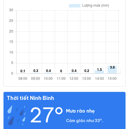
32°
26°
Mưa nhẹ
21:00
/
32°
26°
Mây đen u ám
22:00
/
32°
26°
Mây đen u ám
23:00
/
T7 08/08
32°
26°
Mây đen u ám
00:00
/
Thời tiết Ninh Bình
32°
26°
Mây đen u ám
01:00
/
27°
Mưa rào nhẹ
32°
26°
Mây đen u ám
02:00
/
Cảm giác như 33°.