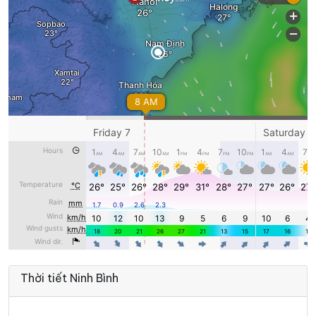
37°
30°
Mây đen u ám
09:00
/
38°
31°
Mây đen u ám
10:00
/
39°
32°
Mây đen u ám
11:00
/
42°
33°
Mây đen u ám
12:00
/
42°
34°
Mây đen u ám
13:00
/
43°
34°
Mây đen u ám
14:00
/
Thời tiết Ninh Bình
42°
35°
Mây rải rác
15:00
/