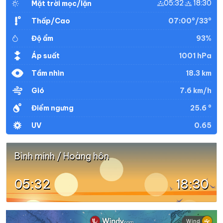
05:32
18:30
Mặt trời mọc/lặn
32°
26°
Mây đen u ám
03:00
/
07:00°/33°
Thấp/Cao
93%
Độ ẩm
32°
26°
Mây rải rác
04:00
/
1001 hPa
Áp suất
18.3 km
Tầm nhìn
31°
26°
Mây rải rác
05:00
/
7.6 km/h
Gió
25.6 °
Điểm ngưng
31°
25°
Mây rải rác
06:00
0.65
UV
/
Bình minh / Hoàng hôn
33°
27°
Mây đen u ám
07:00
/
05:32
18:30
35°
28°
Mây đen u ám
08:00
/