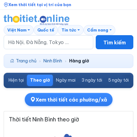
Xem thời tiết tại vị trí của bạn
Việt Nam
Quốc tế
Tin tức
Cẩm nang
Tìm kiếm
Trang chủ
Ninh Bình
Hàng giờ
›
›
Hiện tại
Theo giờ
Ngày mai
3 ngày tới
5 ngày tới
7
Xem thời tiết các phường/xã
Thời tiết Ninh Bình theo giờ