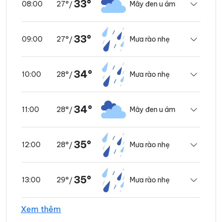
33°
27°
Mây đen u ám
08:00
/
33°
27°
Mưa rào nhẹ
09:00
/
34°
28°
Mưa rào nhẹ
10:00
/
34°
28°
Mây đen u ám
11:00
/
35°
28°
Mưa rào nhẹ
12:00
/
35°
29°
Mưa rào nhẹ
13:00
/
Xem thêm
36°
29°
Dông
14:00
/