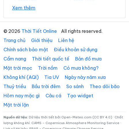
Xã Ba Đình
Xã Bá Thước
Xem thêm
Xã Bát Mọt
Xã Biện Thượng
Xã Các Sơn
Xã Cẩm Tân
© 2026
Thời Tiết Online
All rights reserved.
Xã Cẩm Thạch
Xã Cẩm Thủy
Trang chủ
Giới thiệu
Liên hệ
Xã Cẩm Tú
Xã Cẩm Vân
Chính sách bảo mật
Điều khoản sử dụng
Cẩm nang
Thời tiết quốc tế
Bản đồ mưa
Xã Cổ Lũng
Xã Công Chính
Mặt trời mọc
Trời nồm
Có mưa không?
Xã Điền Lư
Xã Điền Quang
Không khí (AQI)
Tia UV
Ngày này năm xưa
Xã Định Hòa
Xã Định Tân
Thuỷ triều
Bầu trời đêm
So sánh
Theo dõi bão
Xã Đồng Lương
Xã Đông Thành
Hôm nay mặc gì
Câu cá
Tạo widget
Mặt trời lặn
Xã Đồng Tiến
Xã Giao An
Xã Hà Long
Xã Hà Trung
Nguồn dữ liệu:
Dữ liệu thời tiết bởi Open-Meteo.com (CC BY 4.0) · Chất
lượng không khí: CAMS – Copernicus Atmosphere Monitoring Service ·
Lịch sử khí hậu: ERA5 – Copernicus Climate Change Service
Xã Hậu Lộc
Xã Hiền Kiệt