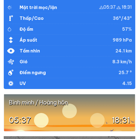
05:37
18:31
Mặt trời mọc/lặn
36°/43°
Thấp/Cao
57%
Độ ẩm
989 hPa
Áp suất
24.1 km
Tầm nhìn
8.3 km/h
Gió
25.7 °
Điểm ngưng
4.15
UV
Bình minh / Hoàng hôn
05:37
18:31