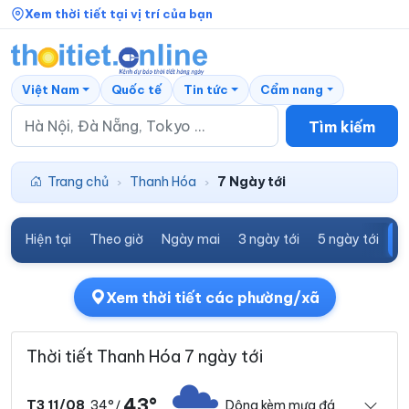
Xem thời tiết tại vị trí của bạn
Việt Nam
Quốc tế
Tin tức
Cẩm nang
Tìm kiếm
Trang chủ
Thanh Hóa
7 Ngày tới
›
›
Hiện tại
Theo giờ
Ngày mai
3 ngày tới
5 ngày tới
7
Xem thời tiết các phường/xã
Thời tiết Thanh Hóa 7 ngày tới
43°
34°
Dông kèm mưa đá
T3 11/08
/