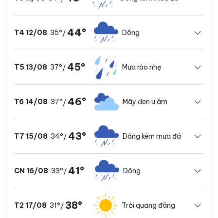
44°
35°
Dông
T4 12/08
/
45°
37°
Mưa rào nhẹ
T5 13/08
/
46°
37°
Mây đen u ám
T6 14/08
/
43°
34°
Dông kèm mưa đá
T7 15/08
/
41°
33°
Dông
CN 16/08
/
38°
31°
Trời quang đãng
T2 17/08
/