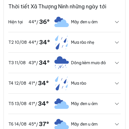
Thời tiết Xã Thượng Ninh những ngày tới
36°
44°
Mây đen u ám
Hiện tại
/
34°
44°
Mưa rào nhẹ
T2 10/08
/
34°
43°
Dông kèm mưa đá
T3 11/08
/
34°
41°
Mưa rào
T4 12/08
/
34°
41°
Mây đen u ám
T5 13/08
/
37°
45°
Mây đen u ám
T6 14/08
/