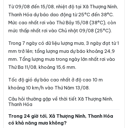
Xã Cẩm Tú
Xã Cẩm Vân
Từ 09/08 đến 15/08, nhiệt độ tại Xã Thượng Ninh,
Xã Cổ Lũng
Xã Công Chính
Thanh Hóa dự báo dao động từ 25°C đến 38°C.
Mức cao nhất rơi vào Thứ Bảy 15/08 (38°C), còn
Xã Điền Lư
Xã Điền Quang
mức thấp nhất rơi vào Chủ nhật 09/08 (25°C).
Xã Định Hòa
Xã Định Tân
Trong 7 ngày có dữ liệu lượng mưa, 3 ngày đạt từ 1
Xã Đồng Lương
Xã Đông Thành
mm trở lên; tổng lượng mưa dự báo khoảng 24,9
Xã Đồng Tiến
Xã Giao An
mm. Tổng lượng mưa trong ngày lớn nhất rơi vào
Thứ Ba 11/08, khoảng 15,6 mm.
Xã Hà Long
Xã Hà Trung
Xã Hậu Lộc
Xã Hiền Kiệt
Tốc độ gió dự báo cao nhất ở độ cao 10 m
khoảng 10 km/h vào Thứ Năm 13/08.
Xã Hồ Vương
Xã Hoa Lộc
Câu hỏi thường gặp về thời tiết Xã Thượng Ninh,
Xã Hóa Quỳ
Xã Hoằng Châu
Thanh Hóa
Xã Hoằng Giang
Xã Hoằng Hóa
Trong 24 giờ tới, Xã Thượng Ninh, Thanh Hóa
có khả năng mưa không?
Xã Hoằng Lộc
Xã Hoằng Phú