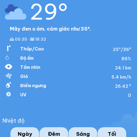
29°
Mây đen u ám, cảm giác như 35°.
🌅 05:35 · 🌇 18:32
Thấp/Cao
25°/36°
Độ ẩm
86%
Tầm nhìn
24.1 km
Gió
5.4 km/h
Điểm ngưng
26.42 °
UV
0
Nhiệt độ
Ngày
Đêm
Sáng
Tối