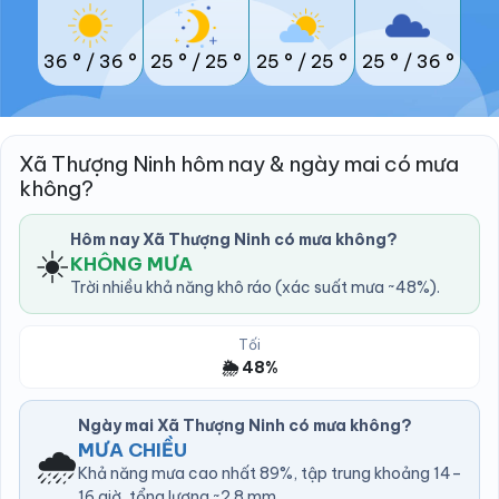
36 °
/
36 °
25 °
/
25 °
25 °
/
25 °
25 °
/
36 °
Xã Thượng Ninh hôm nay & ngày mai có mưa
không?
Hôm nay Xã Thượng Ninh có mưa không?
☀️
KHÔNG MƯA
Trời nhiều khả năng khô ráo (xác suất mưa ~48%).
Tối
🌦️ 48%
Ngày mai Xã Thượng Ninh có mưa không?
🌧️
MƯA CHIỀU
Khả năng mưa cao nhất 89%, tập trung khoảng 14–
16 giờ, tổng lượng ~2.8 mm.