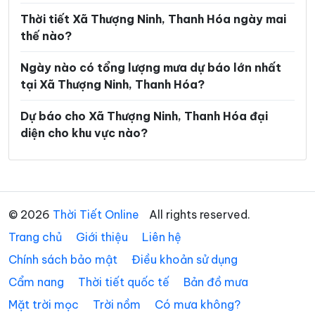
Xã Hoằng Sơn
Xã Hoằng Thanh
Thời tiết Xã Thượng Ninh, Thanh Hóa ngày mai
thế nào?
Xã Hoằng Tiến
Xã Hoạt Giang
Ngày nào có tổng lượng mưa dự báo lớn nhất
Xã Hồi Xuân
Xã Hợp Tiến
tại Xã Thượng Ninh, Thanh Hóa?
Xã Kiên Thọ
Xã Kim Tân
Dự báo cho Xã Thượng Ninh, Thanh Hóa đại
Xã Lam Sơn
Xã Linh Sơn
diện cho khu vực nào?
Xã Lĩnh Toại
Xã Luận Thành
Xã Lương Sơn
Xã Lưu Vệ
Xã Mậu Lâm
Xã Minh Sơn
© 2026
Thời Tiết Online
All rights reserved.
Trang chủ
Xã Mường Chanh
Giới thiệu
Liên hệ
Xã Mường Lát
Chính sách bảo mật
Điều khoản sử dụng
Xã Mường Lý
Xã Mường Mìn
Cẩm nang
Thời tiết quốc tế
Bản đồ mưa
Xã Na Mèo
Xã Nam Xuân
Mặt trời mọc
Trời nồm
Có mưa không?