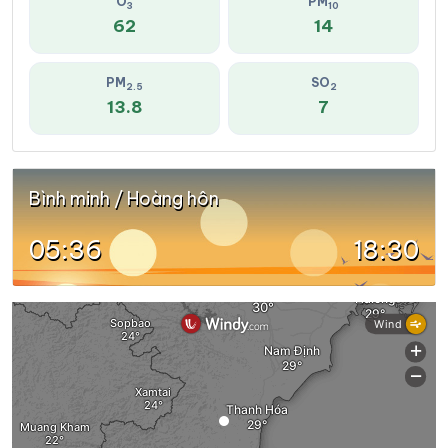
O
PM
3
10
62
14
PM
SO
2.5
2
13.8
7
Bình minh / Hoàng hôn
05:36
18:30