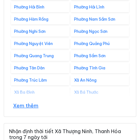
Phường Hải Bình
Phường Hải Lĩnh
Phường Hàm Rồng
Phường Nam Sầm Sơn
Phường Nghi Sơn
Phường Ngọc Sơn
Phường Nguyệt Viên
Phường Quảng Phú
Phường Quang Trung
Phường Sầm Sơn
Phường Tân Dân
Phường Tĩnh Gia
Phường Trúc Lâm
Xã An Nông
Xã Ba Đình
Xã Bá Thước
Xã Bát Mọt
Xã Biện Thượng
Xem thêm
Xã Các Sơn
Xã Cẩm Tân
Xã Cẩm Thạch
Xã Cẩm Thủy
Nhận định thời tiết Xã Thượng Ninh, Thanh Hóa
trong 7 ngày tới