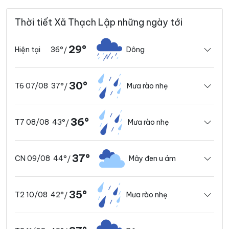
Thời tiết Xã Thạch Lập những ngày tới
29°
36°
Dông
Hiện tại
/
30°
37°
Mưa rào nhẹ
T6 07/08
/
36°
43°
Mưa rào nhẹ
T7 08/08
/
37°
44°
Mây đen u ám
CN 09/08
/
35°
42°
Mưa rào nhẹ
T2 10/08
/