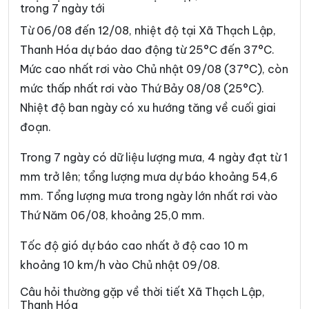
trong 7 ngày tới
Xã Cẩm Tú
Xã Cẩm Vân
Từ 06/08 đến 12/08, nhiệt độ tại Xã Thạch Lập,
Xã Cổ Lũng
Xã Công Chính
Thanh Hóa dự báo dao động từ 25°C đến 37°C.
Mức cao nhất rơi vào Chủ nhật 09/08 (37°C), còn
Xã Điền Lư
Xã Điền Quang
mức thấp nhất rơi vào Thứ Bảy 08/08 (25°C).
Xã Định Hòa
Xã Định Tân
Nhiệt độ ban ngày có xu hướng tăng về cuối giai
Xã Đồng Lương
Xã Đông Thành
đoạn.
Xã Đồng Tiến
Xã Giao An
Trong 7 ngày có dữ liệu lượng mưa, 4 ngày đạt từ 1
mm trở lên; tổng lượng mưa dự báo khoảng 54,6
Xã Hà Long
Xã Hà Trung
mm. Tổng lượng mưa trong ngày lớn nhất rơi vào
Xã Hậu Lộc
Xã Hiền Kiệt
Thứ Năm 06/08, khoảng 25,0 mm.
Xã Hồ Vương
Xã Hoa Lộc
Tốc độ gió dự báo cao nhất ở độ cao 10 m
Xã Hóa Quỳ
Xã Hoằng Châu
khoảng 10 km/h vào Chủ nhật 09/08.
Xã Hoằng Giang
Xã Hoằng Hóa
Câu hỏi thường gặp về thời tiết Xã Thạch Lập,
Thanh Hóa