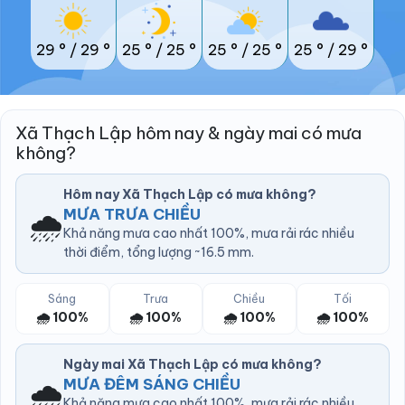
29 °
/
29 °
25 °
/
25 °
25 °
/
25 °
25 °
/
29 °
Xã Thạch Lập hôm nay & ngày mai có mưa
không?
Hôm nay Xã Thạch Lập có mưa không?
🌧️
MƯA TRƯA CHIỀU
Khả năng mưa cao nhất 100%, mưa rải rác nhiều
thời điểm, tổng lượng ~16.5 mm.
Sáng
Trưa
Chiều
Tối
🌧️ 100%
🌧️ 100%
🌧️ 100%
🌧️ 100%
Ngày mai Xã Thạch Lập có mưa không?
🌧️
MƯA ĐÊM SÁNG CHIỀU
Khả năng mưa cao nhất 100%, mưa rải rác nhiều