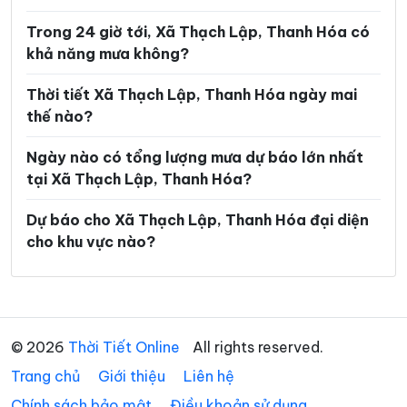
Xã Hoằng Lộc
Xã Hoằng Phú
Trong 24 giờ tới, Xã Thạch Lập, Thanh Hóa có
Xã Hoằng Sơn
Xã Hoằng Thanh
khả năng mưa không?
Xã Hoằng Tiến
Xã Hoạt Giang
Thời tiết Xã Thạch Lập, Thanh Hóa ngày mai
Xã Hồi Xuân
Xã Hợp Tiến
thế nào?
Xã Kiên Thọ
Xã Kim Tân
Ngày nào có tổng lượng mưa dự báo lớn nhất
tại Xã Thạch Lập, Thanh Hóa?
Xã Lam Sơn
Xã Linh Sơn
Xã Lĩnh Toại
Xã Luận Thành
Dự báo cho Xã Thạch Lập, Thanh Hóa đại diện
cho khu vực nào?
Xã Lương Sơn
Xã Lưu Vệ
Xã Mậu Lâm
Xã Minh Sơn
Xã Mường Chanh
Xã Mường Lát
© 2026
Thời Tiết Online
All rights reserved.
Xã Mường Lý
Xã Mường Mìn
Trang chủ
Giới thiệu
Liên hệ
Xã Na Mèo
Xã Nam Xuân
Chính sách bảo mật
Điều khoản sử dụng