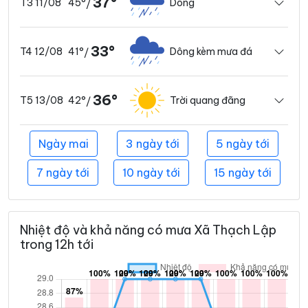
37°
45°
Dông
T3 11/08
/
33°
41°
Dông kèm mưa đá
T4 12/08
/
36°
42°
Trời quang đãng
T5 13/08
/
Ngày mai
3 ngày tới
5 ngày tới
7 ngày tới
10 ngày tới
15 ngày tới
Nhiệt độ và khả năng có mưa Xã Thạch Lập
trong 12h tới