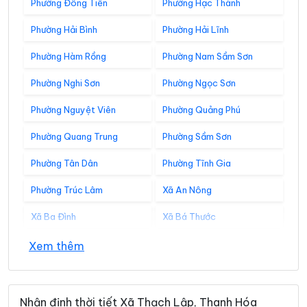
Phường Đông Tiến
Phường Hạc Thành
Phường Hải Bình
Phường Hải Lĩnh
Phường Hàm Rồng
Phường Nam Sầm Sơn
Phường Nghi Sơn
Phường Ngọc Sơn
Phường Nguyệt Viên
Phường Quảng Phú
Phường Quang Trung
Phường Sầm Sơn
Phường Tân Dân
Phường Tĩnh Gia
Phường Trúc Lâm
Xã An Nông
Xã Ba Đình
Xã Bá Thước
Xã Bát Mọt
Xã Biện Thượng
Xem thêm
Xã Các Sơn
Xã Cẩm Tân
Xã Cẩm Thạch
Xã Cẩm Thủy
Nhận định thời tiết Xã Thạch Lập, Thanh Hóa