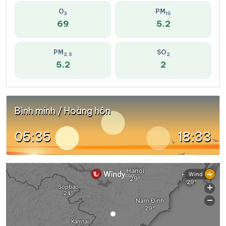
O
PM
3
10
69
5.2
PM
SO
2.5
2
5.2
2
Bình minh / Hoàng hôn
05:35
18:33