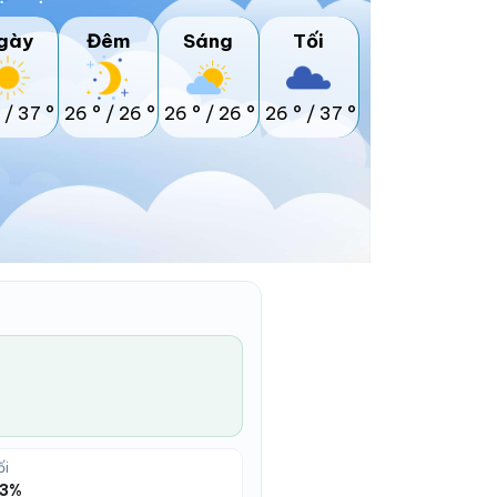
gày
Đêm
Sáng
Tối
/
37 °
26 °
/
26 °
26 °
/
26 °
26 °
/
37 °
ối
13%