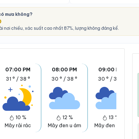
 có mưa không?
O
i nơi chiều, xác suất cao nhất 87%, lượng không đáng kể.
07:00 PM
08:00 PM
09:00 PM
31 °
/
38 °
30 °
/
38 °
30 °
/
38 °
10 %
12 %
13 %
Mây rải rác
Mây đen u ám
Mây đen u ám