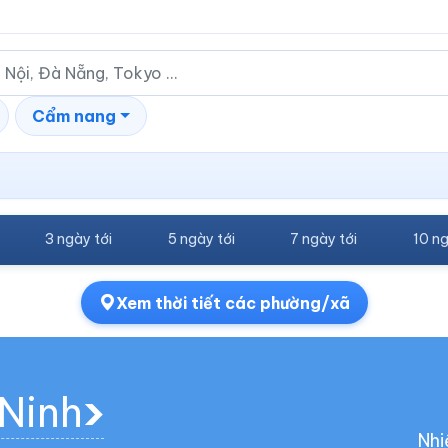
Cẩm nang
3 ngày tới
5 ngày tới
7 ngày tới
10 ng
Xem thời tiết các phường/xã
 Ninh
Nhi