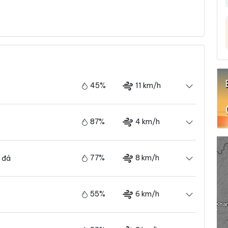
45%
11 km/h
87%
4 km/h
77%
8 km/h
 đá
55%
6 km/h