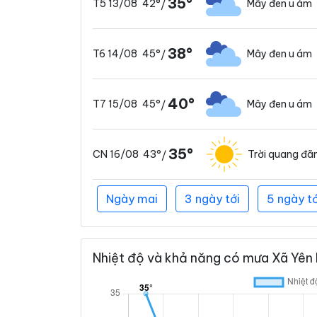
35°
42°
Mây đen u ám
T5 13/08
/
38°
45°
Mây đen u ám
T6 14/08
/
40°
45°
Mây đen u ám
T7 15/08
/
35°
43°
Trời quang đã
CN 16/08
/
Ngày mai
3 ngày tới
5 ngày tớ
Nhiệt độ và khả năng có mưa Xã Yên N