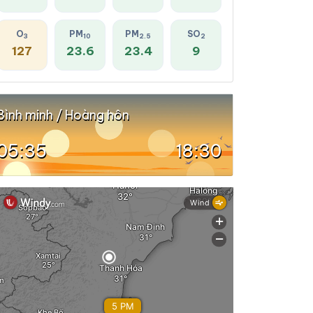
O
PM
PM
SO
3
10
2.5
2
127
23.6
23.4
9
Bình minh / Hoàng hôn
05:35
18:30