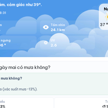
ám, cảm giác như 39°.
N
18:31
37 °
m
Tầm nhìn
%
24.1 km
 ngưng
UV
96 °
2.6
ngày mai có mưa không?
ó mưa không?
áo (xác suất mưa ~13%).
iều
T
 3%
⛅ 