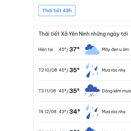
Thời tiết 48h
Thời tiết Xã Yên Ninh những ngày tới
37°
45°
Mây đen u ám
Hiện tại
/
35°
45°
Mưa rào nhẹ
T2 10/08
/
35°
45°
Dông kèm mưa
T3 11/08
/
34°
43°
Mưa rào nhẹ
T4 12/08
/