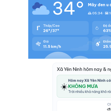
34°
Mây đen u 
🌅 05:34 · 🌇 
Thấp/Cao
Độ ẩ
26°/37°
63
Gió
Điểm
11.5 km/h
25.
Xã Yên Ninh hôm nay & 
Hôm nay Xã Yên Ninh c
☀️
KHÔNG MƯA
Trời nhiều khả năng khô r
Ch
⛅