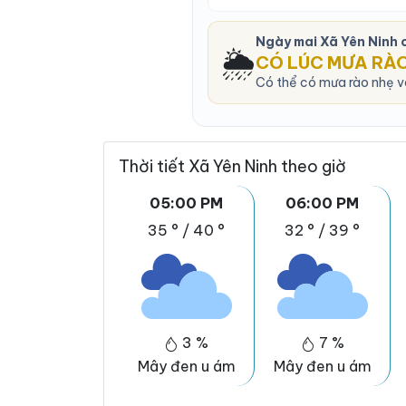
Ngày mai Xã Yên Ninh
🌦️
CÓ LÚC MƯA RÀ
Có thể có mưa rào nhẹ và
Thời tiết Xã Yên Ninh theo giờ
05:00 PM
06:00 PM
35 °
/
40 °
32 °
/
39 °
3 %
7 %
Mây đen u ám
Mây đen u ám