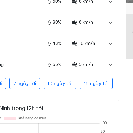
58%
8 km/h
38%
8 km/h
42%
10 km/h
65%
5 km/h
ng
i
7 ngày tới
10 ngày tới
15 ngày tới
inh trong 12h tới