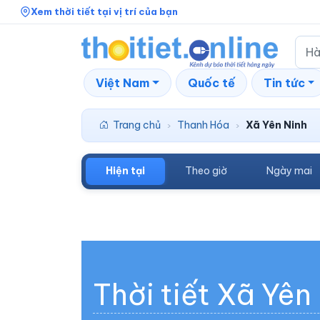
Xem thời tiết tại vị trí của bạn
Việt Nam
Quốc tế
Tin tức
Trang chủ
Thanh Hóa
Xã Yên Ninh
›
›
Hiện tại
Theo giờ
Ngày mai
Thời tiết Xã Yên