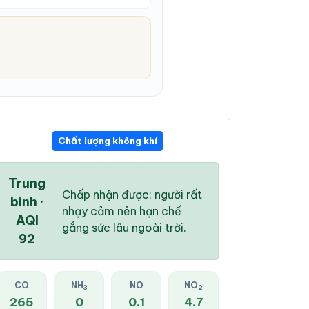
Chất lượng không khí
10:00 PM
11:00 PM
12:00 AM
30 °
/
38 °
30 °
/
38 °
29 °
/
37 °
Trung
Chấp nhận được; người rất
bình ·
nhạy cảm nên hạn chế
AQI
gắng sức lâu ngoài trời.
92
13 %
8 %
1 %
Mây đen u ám
Mây đen u ám
Mây rải rác
CO
NH
NO
NO
3
2
265
0
0.1
4.7