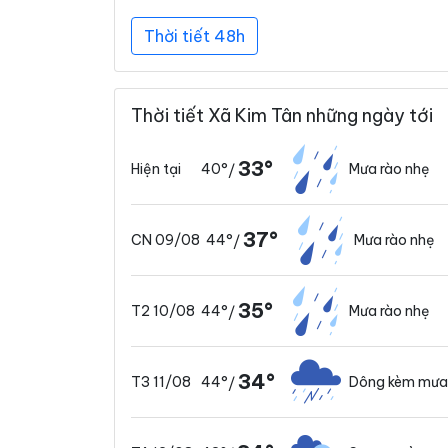
Thời tiết 48h
Thời tiết Xã Kim Tân những ngày tới
33°
40°
Mưa rào nhẹ
Hiện tại
/
37°
44°
Mưa rào nhẹ
CN 09/08
/
35°
44°
Mưa rào nhẹ
T2 10/08
/
34°
44°
Dông kèm mưa
T3 11/08
/