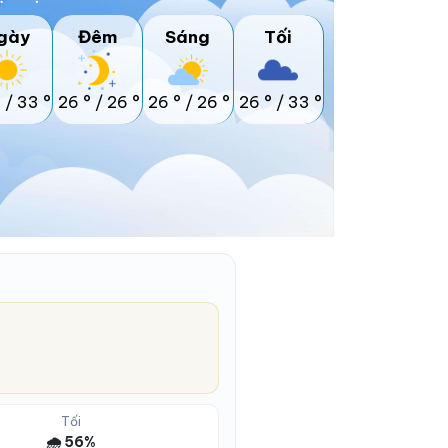
gày
Đêm
Sáng
Tối
°
/
33 °
26 °
/
26 °
26 °
/
26 °
26 °
/
33 °
Tối
🌧️ 56%