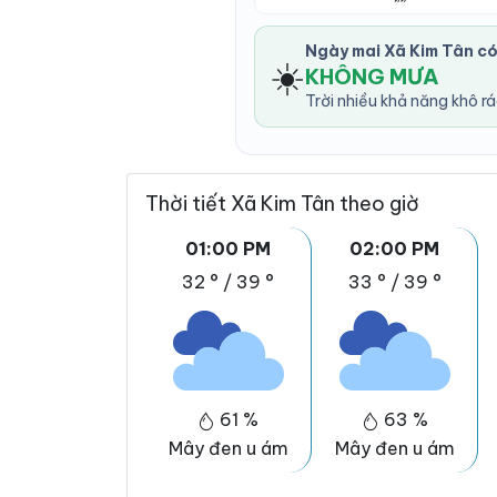
Ngày mai Xã Kim Tân c
☀️
KHÔNG MƯA
Trời nhiều khả năng khô r
Thời tiết Xã Kim Tân theo giờ
01:00 PM
02:00 PM
32 °
/
39 °
33 °
/
39 °
61 %
63 %
Mây đen u ám
Mây đen u ám