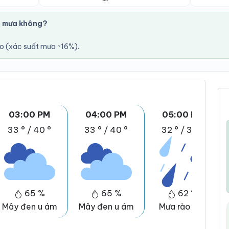
ó mưa không?
áo (xác suất mưa ~16%).
03:00 PM
04:00 PM
05:00 PM
33 °
/
40 °
33 °
/
40 °
32 °
/
39 °
65 %
65 %
62 %
Mây đen u ám
Mây đen u ám
Mưa rào nhẹ