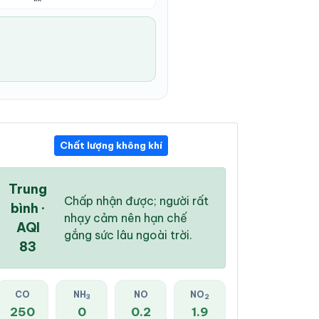
Chất lượng không khí
06:00 PM
07:00 PM
08:00 PM
31 °
/
38 °
30 °
/
37 °
29 °
/
37 °
Trung
Chấp nhận được; người rất
bình ·
nhạy cảm nên hạn chế
AQI
gắng sức lâu ngoài trời.
83
56 %
48 %
34 %
Mưa rào nhẹ
Mây đen u ám
Mây đen u ám
CO
NH
NO
NO
3
2
250
0
0.2
1.9