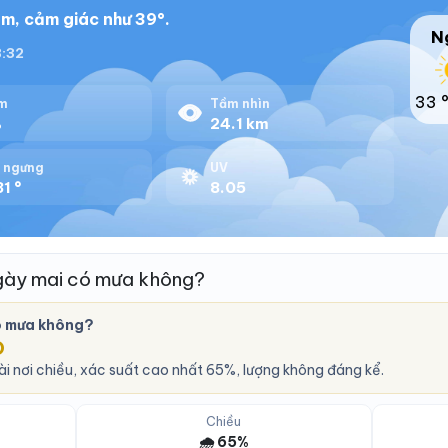
m, cảm giác như 39°.
N
8:32
33 
m
Tầm nhìn
%
24.1 km
 ngưng
UV
1 °
8.05
gày mai có mưa không?
ó mưa không?
O
i nơi chiều, xác suất cao nhất 65%, lượng không đáng kể.
Chiều
🌧️ 65%