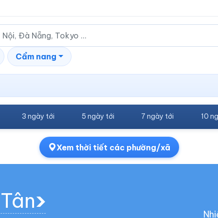
Cẩm nang
3 ngày tới
5 ngày tới
7 ngày tới
10 ng
Xem thời tiết các phường/xã
 Tân
Nhi