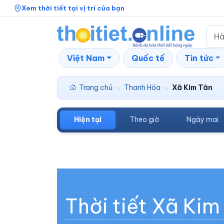
Xem thời tiết tại vị trí của bạn
Việt Nam
Quốc tế
Tin tức
Trang chủ
Thanh Hóa
Xã Kim Tân
›
›
Hiện tại
Theo giờ
Ngày mai
Thời tiết Xã Kim