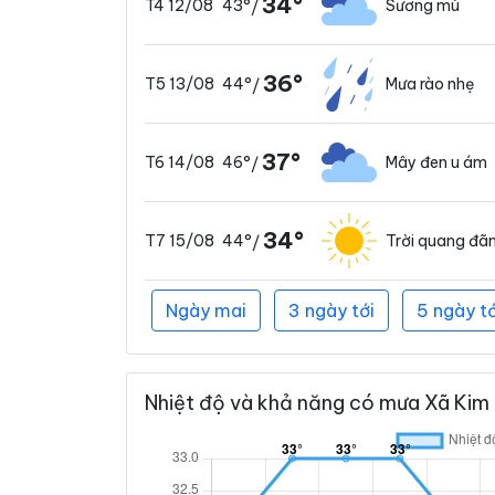
34°
43°
Sương mù
T4 12/08
/
36°
44°
Mưa rào nhẹ
T5 13/08
/
37°
46°
Mây đen u ám
T6 14/08
/
34°
44°
Trời quang đã
T7 15/08
/
Ngày mai
3 ngày tới
5 ngày tớ
Nhiệt độ và khả năng có mưa Xã Kim 