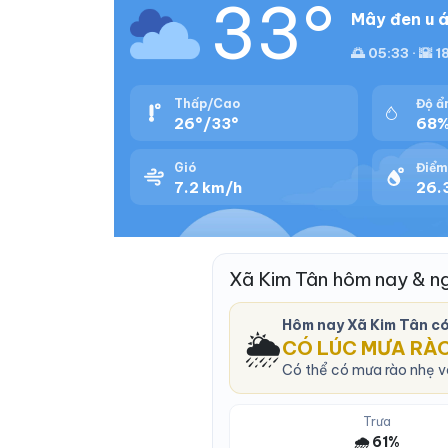
33°
Mây đen u á
🌅 05:33 · 🌇 1
Thấp/Cao
Độ ẩ
26°/33°
68
Gió
Điểm
7.2 km/h
26.3
Xã Kim Tân hôm nay & n
Hôm nay Xã Kim Tân c
🌦️
CÓ LÚC MƯA RÀ
Có thể có mưa rào nhẹ và
Trưa
🌧️ 61%