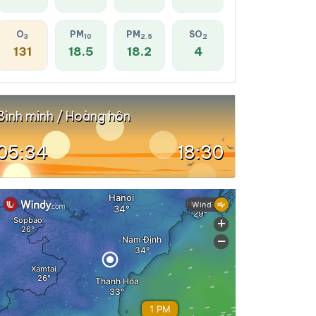
O
PM
PM
SO
3
10
2.5
2
131
18.5
18.2
4
Bình minh / Hoàng hôn
05:34
18:30