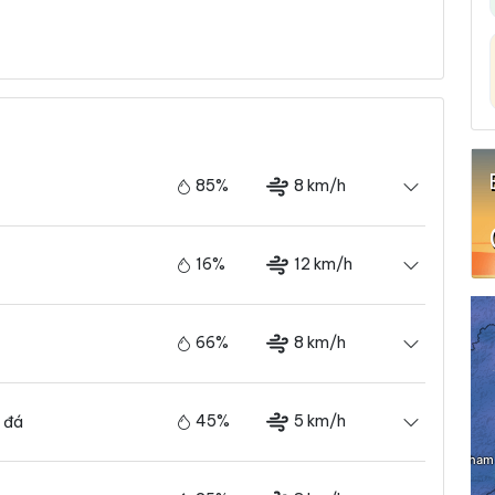
85%
8 km/h
16%
12 km/h
66%
8 km/h
45%
5 km/h
 đá