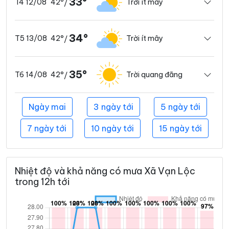
33°
42°
Trời ít mây
T4 12/08
/
34°
42°
Trời ít mây
T5 13/08
/
35°
42°
Trời quang đãng
T6 14/08
/
Ngày mai
3 ngày tới
5 ngày tới
7 ngày tới
10 ngày tới
15 ngày tới
Nhiệt độ và khả năng có mưa Xã Vạn Lộc
trong 12h tới