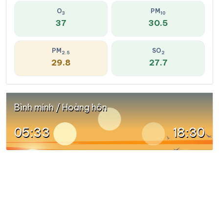
O
PM
3
10
37
30.5
PM
SO
2.5
2
29.8
27.7
Bình minh / Hoàng hôn
05:33
18:30