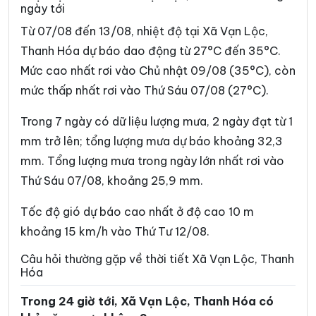
ngày tới
Xã Cẩm Tú
Xã Cẩm Vân
Từ 07/08 đến 13/08, nhiệt độ tại Xã Vạn Lộc,
Xã Cổ Lũng
Xã Công Chính
Thanh Hóa dự báo dao động từ 27°C đến 35°C.
Mức cao nhất rơi vào Chủ nhật 09/08 (35°C), còn
Xã Điền Lư
Xã Điền Quang
mức thấp nhất rơi vào Thứ Sáu 07/08 (27°C).
Xã Định Hòa
Xã Định Tân
Trong 7 ngày có dữ liệu lượng mưa, 2 ngày đạt từ 1
Xã Đồng Lương
Xã Đông Thành
mm trở lên; tổng lượng mưa dự báo khoảng 32,3
Xã Đồng Tiến
Xã Giao An
mm. Tổng lượng mưa trong ngày lớn nhất rơi vào
Thứ Sáu 07/08, khoảng 25,9 mm.
Xã Hà Long
Xã Hà Trung
Xã Hậu Lộc
Xã Hiền Kiệt
Tốc độ gió dự báo cao nhất ở độ cao 10 m
khoảng 15 km/h vào Thứ Tư 12/08.
Xã Hồ Vương
Xã Hoa Lộc
Câu hỏi thường gặp về thời tiết Xã Vạn Lộc, Thanh
Xã Hóa Quỳ
Xã Hoằng Châu
Hóa
Xã Hoằng Giang
Xã Hoằng Hóa
Trong 24 giờ tới, Xã Vạn Lộc, Thanh Hóa có