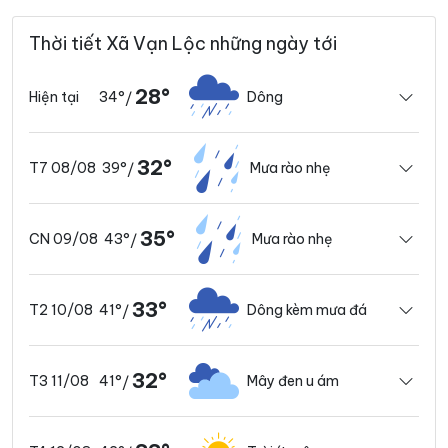
Thời tiết Xã Vạn Lộc những ngày tới
28°
34°
Dông
Hiện tại
/
32°
39°
Mưa rào nhẹ
T7 08/08
/
35°
43°
Mưa rào nhẹ
CN 09/08
/
33°
41°
Dông kèm mưa đá
T2 10/08
/
32°
41°
Mây đen u ám
T3 11/08
/