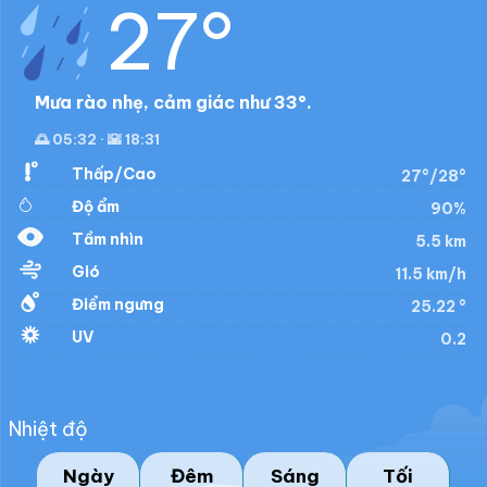
27°
Mưa rào nhẹ, cảm giác như 33°.
🌅 05:32 · 🌇 18:31
Thấp/Cao
27°/28°
Độ ẩm
90%
Tầm nhìn
5.5 km
Gió
11.5 km/h
Điểm ngưng
25.22 °
UV
0.2
Nhiệt độ
Ngày
Đêm
Sáng
Tối