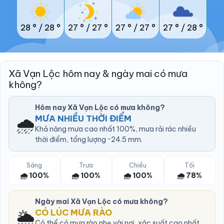
28 °
/
28 °
27 °
/
27 °
27 °
/
27 °
27 °
/
28 °
Xã Vạn Lộc hôm nay & ngày mai có mưa
không?
Hôm nay Xã Vạn Lộc có mưa không?
🌧️
MƯA NHIỀU THỜI ĐIỂM
Khả năng mưa cao nhất 100%, mưa rải rác nhiều
thời điểm, tổng lượng ~24.5 mm.
Sáng
Trưa
Chiều
Tối
🌧️ 100%
🌧️ 100%
🌧️ 100%
🌧️ 78%
Ngày mai Xã Vạn Lộc có mưa không?
🌦️
CÓ LÚC MƯA RÀO
Có thể có mưa rào nhẹ vài nơi, xác suất cao nhất