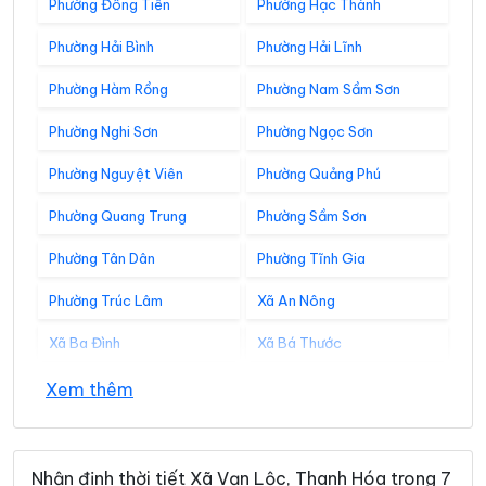
Phường Đông Tiến
Phường Hạc Thành
Phường Hải Bình
Phường Hải Lĩnh
Phường Hàm Rồng
Phường Nam Sầm Sơn
Phường Nghi Sơn
Phường Ngọc Sơn
Phường Nguyệt Viên
Phường Quảng Phú
Phường Quang Trung
Phường Sầm Sơn
Phường Tân Dân
Phường Tĩnh Gia
Phường Trúc Lâm
Xã An Nông
Xã Ba Đình
Xã Bá Thước
Xã Bát Mọt
Xã Biện Thượng
Xem thêm
Xã Các Sơn
Xã Cẩm Tân
Xã Cẩm Thạch
Xã Cẩm Thủy
Nhận định thời tiết Xã Vạn Lộc, Thanh Hóa trong 7