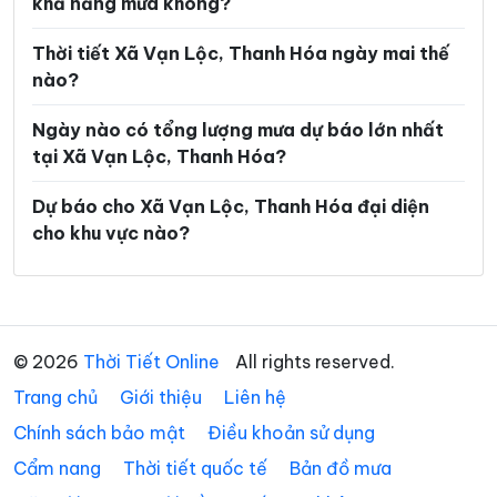
khả năng mưa không?
Xã Hoằng Lộc
Xã Hoằng Phú
Xã Hoằng Sơn
Xã Hoằng Thanh
Thời tiết Xã Vạn Lộc, Thanh Hóa ngày mai thế
nào?
Xã Hoằng Tiến
Xã Hoạt Giang
Ngày nào có tổng lượng mưa dự báo lớn nhất
Xã Hồi Xuân
Xã Hợp Tiến
tại Xã Vạn Lộc, Thanh Hóa?
Xã Kiên Thọ
Xã Kim Tân
Dự báo cho Xã Vạn Lộc, Thanh Hóa đại diện
Xã Lam Sơn
Xã Linh Sơn
cho khu vực nào?
Xã Lĩnh Toại
Xã Luận Thành
Xã Lương Sơn
Xã Lưu Vệ
Xã Mậu Lâm
Xã Minh Sơn
© 2026
Thời Tiết Online
All rights reserved.
Trang chủ
Xã Mường Chanh
Giới thiệu
Liên hệ
Xã Mường Lát
Chính sách bảo mật
Điều khoản sử dụng
Xã Mường Lý
Xã Mường Mìn
Cẩm nang
Thời tiết quốc tế
Bản đồ mưa
Xã Na Mèo
Xã Nam Xuân