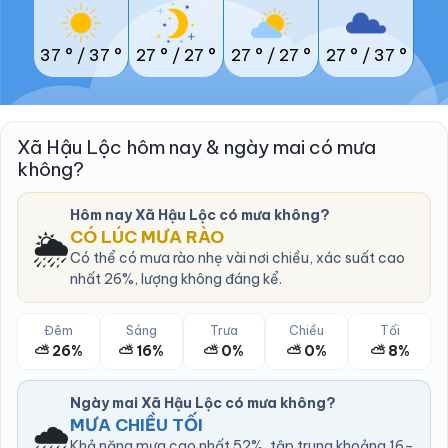
37 °
/
37 °
27 °
/
27 °
27 °
/
27 °
27 °
/
37 °
Xã Hậu Lộc hôm nay & ngày mai có mưa
không?
Hôm nay Xã Hậu Lộc có mưa không?
🌦️
CÓ LÚC MƯA RÀO
Có thể có mưa rào nhẹ vài nơi chiều, xác suất cao
nhất 26%, lượng không đáng kể.
Đêm
Sáng
Trưa
Chiều
Tối
⛅ 26%
⛅ 16%
⛅ 0%
⛅ 0%
⛅ 8%
Ngày mai Xã Hậu Lộc có mưa không?
🌧️
MƯA CHIỀU TỐI
Khả năng mưa cao nhất 52%, tập trung khoảng 16–