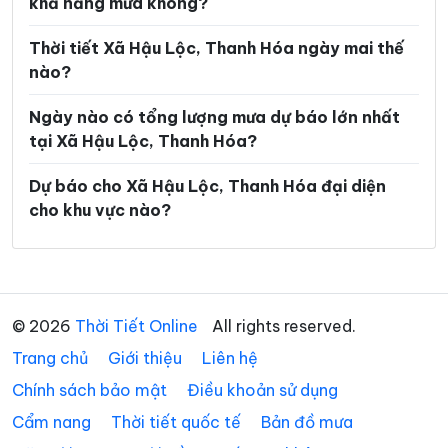
khả năng mưa không?
Xã Hoằng Phú
Xã Hoằng Sơn
Xã Hoằng Thanh
Xã Hoằng Tiến
Thời tiết Xã Hậu Lộc, Thanh Hóa ngày mai thế
nào?
Xã Hoạt Giang
Xã Hồi Xuân
Ngày nào có tổng lượng mưa dự báo lớn nhất
Xã Hợp Tiến
Xã Kiên Thọ
tại Xã Hậu Lộc, Thanh Hóa?
Xã Kim Tân
Xã Lam Sơn
Dự báo cho Xã Hậu Lộc, Thanh Hóa đại diện
Xã Linh Sơn
Xã Lĩnh Toại
cho khu vực nào?
Xã Luận Thành
Xã Lương Sơn
Xã Lưu Vệ
Xã Mậu Lâm
Xã Minh Sơn
Xã Mường Chanh
© 2026
Thời Tiết Online
All rights reserved.
Trang chủ
Xã Mường Lát
Giới thiệu
Liên hệ
Xã Mường Lý
Chính sách bảo mật
Điều khoản sử dụng
Xã Mường Mìn
Xã Na Mèo
Cẩm nang
Thời tiết quốc tế
Bản đồ mưa
Xã Nam Xuân
Xã Nga An