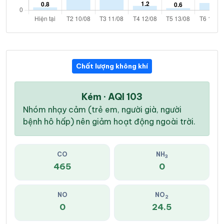
Chất lượng không khí
Kém · AQI 103
Nhóm nhạy cảm (trẻ em, người già, người
bệnh hô hấp) nên giảm hoạt động ngoài trời.
CO
NH
3
465
0
NO
NO
2
0
24.5