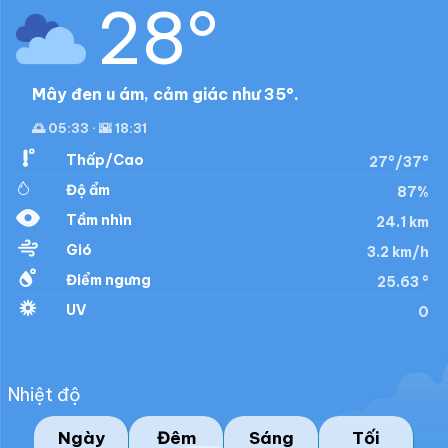
28°
Mây đen u ám, cảm giác như 35°.
🌅 05:33 · 🌇 18:31
Thấp/Cao
27°/37°
Độ ẩm
87%
Tầm nhìn
24.1 km
Gió
3.2 km/h
Điểm ngưng
25.63 °
UV
0
Nhiệt độ
Ngày
Đêm
Sáng
Tối