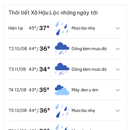
Thời tiết Xã Hậu Lộc những ngày tới
37°
45°
Mưa rào nhẹ
Hiện tại
/
36°
44°
Dông kèm mưa đá
T2 10/08
/
34°
43°
Dông kèm mưa đá
T3 11/08
/
35°
43°
Mây đen u ám
T4 12/08
/
36°
44°
Mưa rào nhẹ
T5 13/08
/