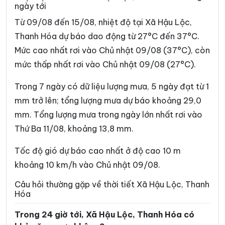
ngày tới
Xã Cẩm Tú
Xã Cẩm Vân
Từ 09/08 đến 15/08, nhiệt độ tại Xã Hậu Lộc,
Xã Cổ Lũng
Xã Công Chính
Thanh Hóa dự báo dao động từ 27°C đến 37°C.
Mức cao nhất rơi vào Chủ nhật 09/08 (37°C), còn
Xã Điền Lư
Xã Điền Quang
mức thấp nhất rơi vào Chủ nhật 09/08 (27°C).
Xã Định Hòa
Xã Định Tân
Trong 7 ngày có dữ liệu lượng mưa, 5 ngày đạt từ 1
Xã Đồng Lương
Xã Đông Thành
mm trở lên; tổng lượng mưa dự báo khoảng 29,0
Xã Đồng Tiến
Xã Giao An
mm. Tổng lượng mưa trong ngày lớn nhất rơi vào
Thứ Ba 11/08, khoảng 13,8 mm.
Xã Hà Long
Xã Hà Trung
Xã Hiền Kiệt
Xã Hồ Vương
Tốc độ gió dự báo cao nhất ở độ cao 10 m
khoảng 10 km/h vào Chủ nhật 09/08.
Xã Hoa Lộc
Xã Hóa Quỳ
Câu hỏi thường gặp về thời tiết Xã Hậu Lộc, Thanh
Xã Hoằng Châu
Xã Hoằng Giang
Hóa
Xã Hoằng Hóa
Xã Hoằng Lộc
Trong 24 giờ tới, Xã Hậu Lộc, Thanh Hóa có