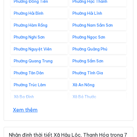
Phường Đông Tiến
Phường Hạc Thành
Phường Hải Bình
Phường Hải Lĩnh
Phường Hàm Rồng
Phường Nam Sầm Sơn
Phường Nghi Sơn
Phường Ngọc Sơn
Phường Nguyệt Viên
Phường Quảng Phú
Phường Quang Trung
Phường Sầm Sơn
Phường Tân Dân
Phường Tĩnh Gia
Phường Trúc Lâm
Xã An Nông
Xã Ba Đình
Xã Bá Thước
Xã Bát Mọt
Xã Biện Thượng
Xem thêm
Xã Các Sơn
Xã Cẩm Tân
Xã Cẩm Thạch
Xã Cẩm Thủy
Nhận định thời tiết Xã Hậu Lộc, Thanh Hóa trong 7