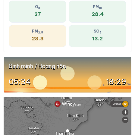
O
PM
3
10
27
28.4
PM
SO
2.5
2
28.3
13.2
Bình minh / Hoàng hôn
05:34
18:29