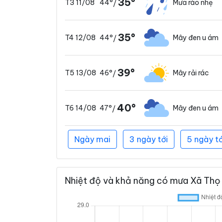
35°
44°
Mưa rào nhẹ
T3 11/08
/
35°
44°
Mây đen u ám
T4 12/08
/
39°
46°
Mây rải rác
T5 13/08
/
40°
47°
Mây đen u ám
T6 14/08
/
Ngày mai
3 ngày tới
5 ngày tớ
Nhiệt độ và khả năng có mưa Xã Thọ 