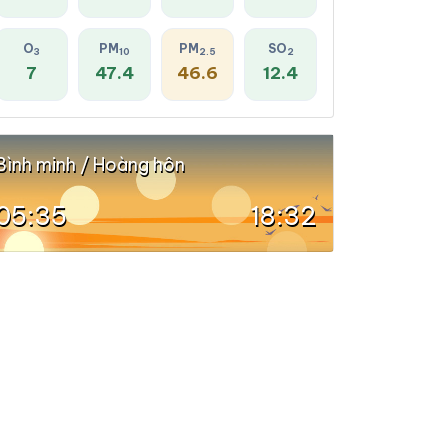
O
PM
PM
SO
3
10
2.5
2
7
47.4
46.6
12.4
Bình minh / Hoàng hôn
05:35
18:32