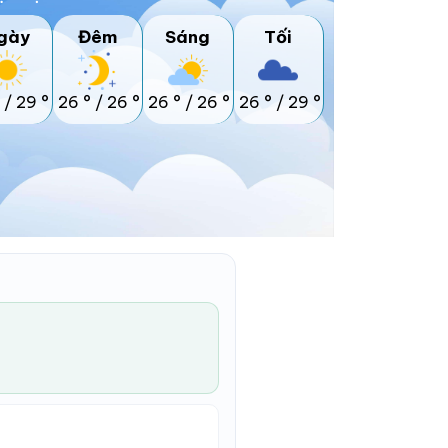
gày
Đêm
Sáng
Tối
/
29 °
26 °
/
26 °
26 °
/
26 °
26 °
/
29 °