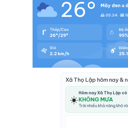
26°
Mây đen u á
🌅 05:34 · 🌇 
Thấp/Cao
Độ ẩ
26°/29°
95
Gió
Điểm
2.2 km/h
25.1
Xã Thọ Lập hôm nay & 
Hôm nay Xã Thọ Lập có
☀️
KHÔNG MƯA
Trời nhiều khả năng khô r