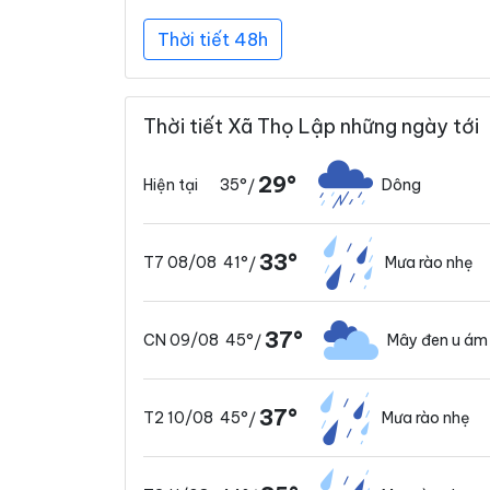
Thời tiết 48h
Thời tiết Xã Thọ Lập những ngày tới
29°
35°
Dông
Hiện tại
/
33°
41°
Mưa rào nhẹ
T7 08/08
/
37°
45°
Mây đen u ám
CN 09/08
/
37°
45°
Mưa rào nhẹ
T2 10/08
/