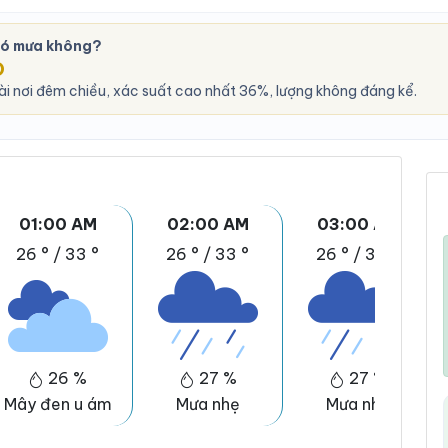
có mưa không?
O
ài nơi đêm chiều, xác suất cao nhất 36%, lượng không đáng kể.
01:00 AM
02:00 AM
03:00 AM
26 °
/
33 °
26 °
/
33 °
26 °
/
33 °
26 %
27 %
27 %
Mây đen u ám
Mưa nhẹ
Mưa nhẹ