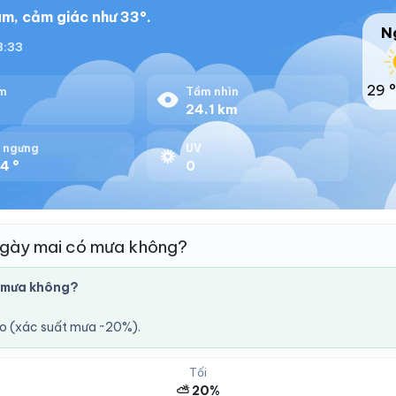
m, cảm giác như 33°.
N
18:33
29 °
m
Tầm nhìn
%
24.1 km
 ngưng
UV
4 °
0
ngày mai có mưa không?
 mưa không?
áo (xác suất mưa ~20%).
Tối
⛅ 20%