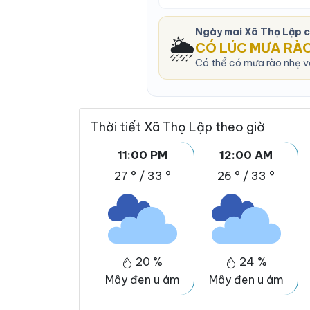
Ngày mai Xã Thọ Lập 
🌦️
CÓ LÚC MƯA RÀ
Có thể có mưa rào nhẹ v
Thời tiết Xã Thọ Lập theo giờ
11:00 PM
12:00 AM
27 °
/
33 °
26 °
/
33 °
20 %
24 %
Mây đen u ám
Mây đen u ám