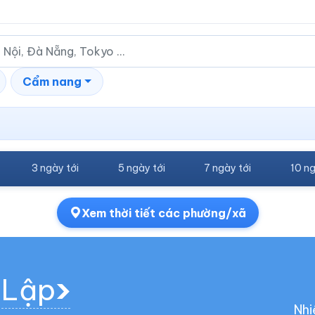
Cẩm nang
3 ngày tới
5 ngày tới
7 ngày tới
10 ng
Xem thời tiết các phường/xã
 Lập
Nhi