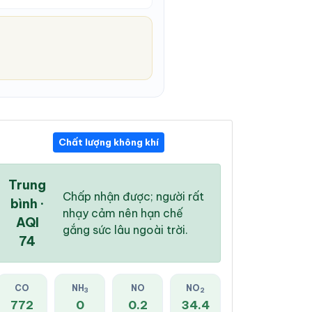
Chất lượng không khí
04:00 AM
05:00 AM
06:00 AM
26 °
/
32 °
26 °
/
32 °
26 °
/
32 °
Trung
Chấp nhận được; người rất
bình ·
nhạy cảm nên hạn chế
AQI
gắng sức lâu ngoài trời.
74
26 %
23 %
19 %
Mưa nhẹ
Mưa nhẹ
Mưa nhẹ
CO
NH
NO
NO
3
2
772
0
0.2
34.4