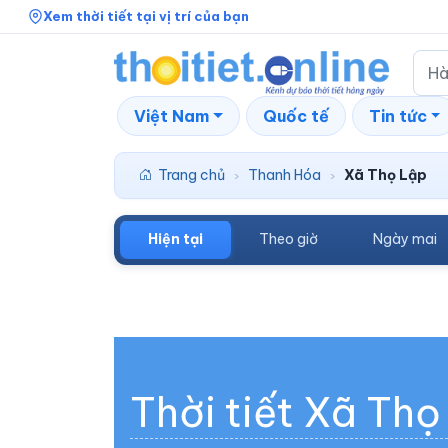
Xem thời tiết tại vị trí của bạn
Việt Nam
Quốc tế
Tin tức
Trang chủ
Thanh Hóa
Xã Thọ Lập
›
›
Hiện tại
Theo giờ
Ngày mai
Thời tiết Xã Thọ