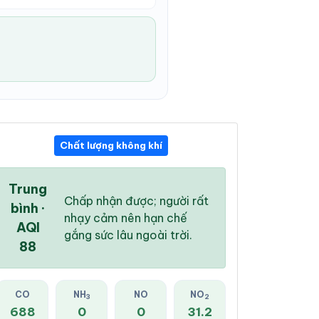
Chất lượng không khí
03:00 AM
04:00 AM
05:00 AM
25 °
/
29 °
24 °
/
29 °
24 °
/
28 °
Trung
Chấp nhận được; người rất
bình ·
nhạy cảm nên hạn chế
AQI
gắng sức lâu ngoài trời.
88
7 %
6 %
4 %
Trời ít mây
Mây rải rác
Mây đen u ám
CO
NH
NO
NO
3
2
688
0
0
31.2