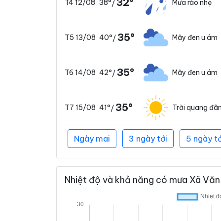
32°
38°
Mưa rào nhẹ
T4 12/08
/
35°
40°
Mây đen u ám
T5 13/08
/
35°
42°
Mây đen u ám
T6 14/08
/
35°
41°
Trời quang đã
T7 15/08
/
Ngày mai
3 ngày tới
5 ngày tớ
Nhiệt độ và khả năng có mưa Xã Văn 