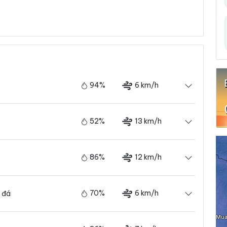
94%
6 km/h
52%
13 km/h
86%
12 km/h
70%
6 km/h
 đá