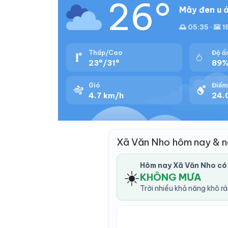
26°
Mây đen u á
🌅 05:35 · 🌇 
Thấp/Cao
Độ ẩ
23°/31°
89
Gió
Điểm
4.7 km/h
24.
Xã Văn Nho hôm nay & 
Hôm nay Xã Văn Nho có
☀️
KHÔNG MƯA
Trời nhiều khả năng khô r