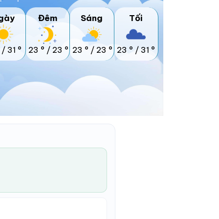
gày
Đêm
Sáng
Tối
/
31 °
23 °
/
23 °
23 °
/
23 °
23 °
/
31 °