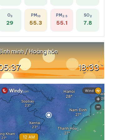
O
PM
PM
SO
3
10
2.5
2
29
55.3
55.1
7.8
Bình minh / Hoàng hôn
05:37
18:33