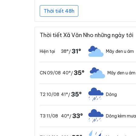
Thời tiết 48h
Thời tiết Xã Văn Nho những ngày tới
31°
38°
Mây đen u ám
Hiện tại
/
35°
40°
Mây đen u ám
CN 09/08
/
35°
41°
Dông
T2 10/08
/
33°
40°
Dông kèm mưa
T3 11/08
/