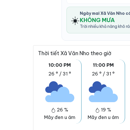
Ngày mai Xã Văn Nho c
☀️
KHÔNG MƯA
Trời nhiều khả năng khô r
Thời tiết Xã Văn Nho theo giờ
10:00 PM
11:00 PM
26 °
/
31 °
26 °
/
31 °
26 %
19 %
Mây đen u ám
Mây đen u ám