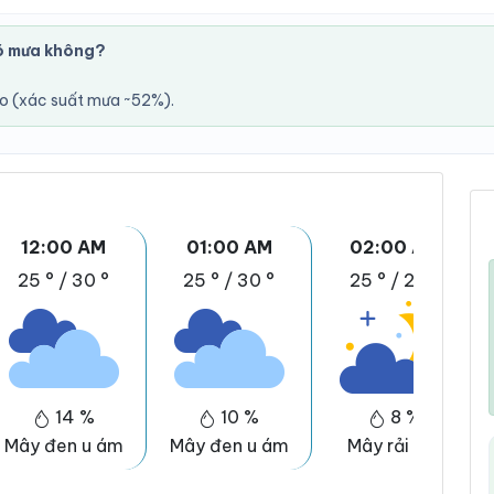
ó mưa không?
áo (xác suất mưa ~52%).
12:00 AM
01:00 AM
02:00 AM
25 °
/
30 °
25 °
/
30 °
25 °
/
29 °
14 %
10 %
8 %
Mây đen u ám
Mây đen u ám
Mây rải rác