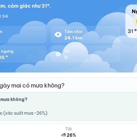
m, cảm giác như 31°.
N
18:34
31 °
m
Tầm nhìn
%
24.1 km
 ngưng
UV
05 °
0
ngày mai có mưa không?
 mưa không?
áo (xác suất mưa ~26%).
Tối
⛅ 26%