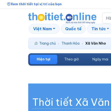
Xem thời tiết tại vị trí của bạn
Việt Nam
Quốc tế
Tin tức
Trang chủ
Thanh Hóa
Xã Văn Nho
›
›
Hiện tại
Theo giờ
Ngày mai
Thời tiết Xã Vă