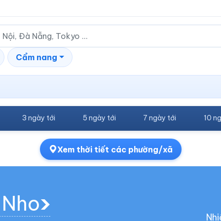
Cẩm nang
3 ngày tới
5 ngày tới
7 ngày tới
10 ng
Xem thời tiết các phường/xã
n Nho
Nhi