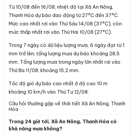
Xã Cẩm Vân
Xã Cổ Lũng
Từ 10/08 đến 16/08, nhiệt độ tại Xã An Nông,
Xã Công Chính
Xã Điền Lư
Thanh Hóa dự báo dao động từ 27°C đến 37°C.
Mức cao nhất rơi vào Thứ Sáu 14/08 (37°C), còn
Xã Điền Quang
Xã Định Hòa
mức thấp nhất rơi vào Thứ Hai 10/08 (27°C).
Xã Định Tân
Xã Đồng Lương
Trong 7 ngày có dữ liệu lượng mưa, 6 ngày đạt từ 1
Xã Đông Thành
Xã Đồng Tiến
mm trở lên; tổng lượng mưa dự báo khoảng 28,5
Xã Giao An
Xã Hà Long
mm. Tổng lượng mưa trong ngày lớn nhất rơi vào
Thứ Ba 11/08, khoảng 15,2 mm.
Xã Hà Trung
Xã Hậu Lộc
Xã Hiền Kiệt
Xã Hồ Vương
Tốc độ gió dự báo cao nhất ở độ cao 10 m
khoảng 10 km/h vào Thứ Tư 12/08.
Xã Hoa Lộc
Xã Hóa Quỳ
Câu hỏi thường gặp về thời tiết Xã An Nông, Thanh
Xã Hoằng Châu
Xã Hoằng Giang
Hóa
Xã Hoằng Hóa
Xã Hoằng Lộc
Trong 24 giờ tới, Xã An Nông, Thanh Hóa có
khả năng mưa không?
Xã Hoằng Phú
Xã Hoằng Sơn