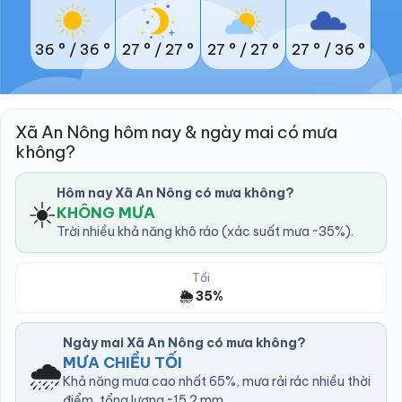
36 °
/
36 °
27 °
/
27 °
27 °
/
27 °
27 °
/
36 °
Xã An Nông hôm nay & ngày mai có mưa
không?
Hôm nay Xã An Nông có mưa không?
☀️
KHÔNG MƯA
Trời nhiều khả năng khô ráo (xác suất mưa ~35%).
Tối
🌦️ 35%
Ngày mai Xã An Nông có mưa không?
🌧️
MƯA CHIỀU TỐI
Khả năng mưa cao nhất 65%, mưa rải rác nhiều thời
điểm, tổng lượng ~15.2 mm.