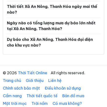
Xã Hoằng Thanh
Xã Hoằng Tiến
Thời tiết Xã An Nông, Thanh Hóa ngày mai thế
nào?
Xã Hoạt Giang
Xã Hồi Xuân
Ngày nào có tổng lượng mưa dự báo lớn nhất
Xã Hợp Tiến
Xã Kiên Thọ
tại Xã An Nông, Thanh Hóa?
Xã Kim Tân
Xã Lam Sơn
Dự báo cho Xã An Nông, Thanh Hóa đại diện
Xã Linh Sơn
Xã Lĩnh Toại
cho khu vực nào?
Xã Luận Thành
Xã Lương Sơn
Xã Lưu Vệ
Xã Mậu Lâm
Xã Minh Sơn
Xã Mường Chanh
© 2026
Thời Tiết Online
All rights reserved.
Trang chủ
Xã Mường Lát
Giới thiệu
Liên hệ
Xã Mường Lý
Chính sách bảo mật
Điều khoản sử dụng
Xã Mường Mìn
Xã Na Mèo
Cẩm nang
Thời tiết quốc tế
Bản đồ mưa
Xã Nam Xuân
Xã Nga An
Mặt trời mọc
Trời nồm
Có mưa không?