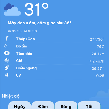
31°
Mây đen u ám, cảm giác như 38°.
🌅 05:35 · 🌇 18:30
Thấp/Cao
27°/36°
Độ ẩm
76%
Tầm nhìn
24.1 km
Gió
7.2 km/h
Điểm ngưng
26.27 °
UV
0.25
Nhiệt độ
Ngày
Đêm
Sáng
Tối