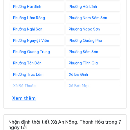
Phường Hải Bình
Phường Hải Lĩnh
Phường Hàm Rồng
Phường Nam Sầm Sơn
Phường Nghi Sơn
Phường Ngọc Sơn
Phường Nguyệt Viên
Phường Quảng Phú
Phường Quang Trung
Phường Sầm Sơn
Phường Tân Dân
Phường Tĩnh Gia
Phường Trúc Lâm
Xã Ba Đình
Xã Bá Thước
Xã Bát Mọt
Xã Biện Thượng
Xã Các Sơn
Xem thêm
Xã Cẩm Tân
Xã Cẩm Thạch
Xã Cẩm Thủy
Xã Cẩm Tú
Nhận định thời tiết Xã An Nông, Thanh Hóa trong 7
ngày tới