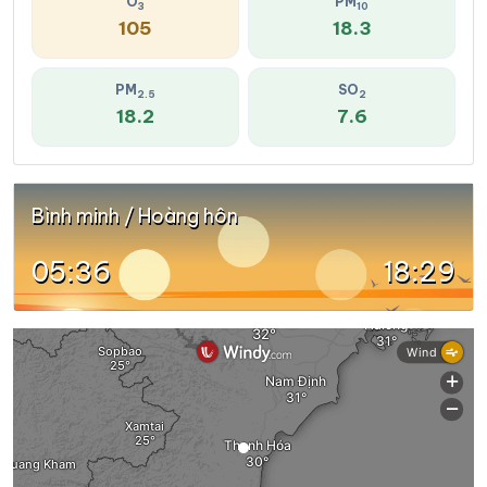
O
PM
3
10
105
18.3
PM
SO
2.5
2
18.2
7.6
Bình minh / Hoàng hôn
05:36
18:29