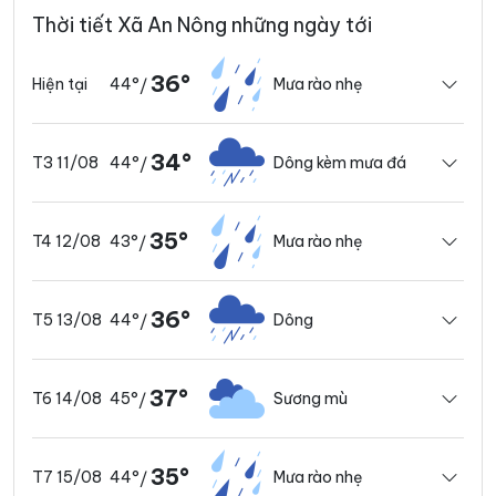
Thời tiết Xã An Nông những ngày tới
36°
44°
Mưa rào nhẹ
Hiện tại
/
34°
44°
Dông kèm mưa đá
T3 11/08
/
35°
43°
Mưa rào nhẹ
T4 12/08
/
36°
44°
Dông
T5 13/08
/
37°
45°
Sương mù
T6 14/08
/
35°
44°
Mưa rào nhẹ
T7 15/08
/