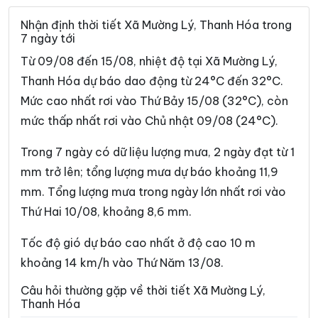
Xã Cẩm Thạch
Xã Cẩm Thủy
Nhận định thời tiết Xã Mường Lý, Thanh Hóa trong
7 ngày tới
Xã Cẩm Tú
Xã Cẩm Vân
Từ 09/08 đến 15/08, nhiệt độ tại Xã Mường Lý,
Xã Cổ Lũng
Xã Công Chính
Thanh Hóa dự báo dao động từ 24°C đến 32°C.
Mức cao nhất rơi vào Thứ Bảy 15/08 (32°C), còn
Xã Điền Lư
Xã Điền Quang
mức thấp nhất rơi vào Chủ nhật 09/08 (24°C).
Xã Định Hòa
Xã Định Tân
Trong 7 ngày có dữ liệu lượng mưa, 2 ngày đạt từ 1
Xã Đồng Lương
Xã Đông Thành
mm trở lên; tổng lượng mưa dự báo khoảng 11,9
Xã Đồng Tiến
Xã Giao An
mm. Tổng lượng mưa trong ngày lớn nhất rơi vào
Thứ Hai 10/08, khoảng 8,6 mm.
Xã Hà Long
Xã Hà Trung
Xã Hậu Lộc
Xã Hiền Kiệt
Tốc độ gió dự báo cao nhất ở độ cao 10 m
khoảng 14 km/h vào Thứ Năm 13/08.
Xã Hồ Vương
Xã Hoa Lộc
Câu hỏi thường gặp về thời tiết Xã Mường Lý,
Xã Hóa Quỳ
Xã Hoằng Châu
Thanh Hóa