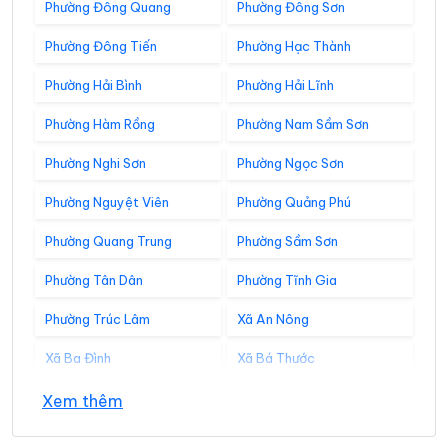
Phường Đông Quang
Phường Đông Sơn
Phường Đông Tiến
Phường Hạc Thành
Phường Hải Bình
Phường Hải Lĩnh
Phường Hàm Rồng
Phường Nam Sầm Sơn
Phường Nghi Sơn
Phường Ngọc Sơn
Phường Nguyệt Viên
Phường Quảng Phú
Phường Quang Trung
Phường Sầm Sơn
Phường Tân Dân
Phường Tĩnh Gia
Phường Trúc Lâm
Xã An Nông
Xã Ba Đình
Xã Bá Thước
Xã Bát Mọt
Xã Biện Thượng
Xem thêm
Xã Các Sơn
Xã Cẩm Tân