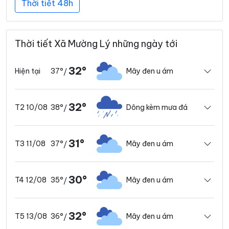
Thời tiết 48h
Thời tiết Xã Mường Lý những ngày tới
32°
37°
Mây đen u ám
Hiện tại
/
32°
38°
Dông kèm mưa đá
T2 10/08
/
31°
37°
Mây đen u ám
T3 11/08
/
30°
35°
Mây đen u ám
T4 12/08
/
32°
36°
Mây đen u ám
T5 13/08
/