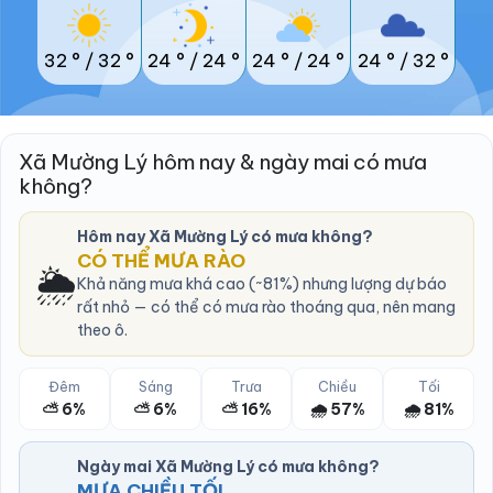
32 °
/
32 °
24 °
/
24 °
24 °
/
24 °
24 °
/
32 °
Xã Mường Lý hôm nay & ngày mai có mưa
không?
Hôm nay Xã Mường Lý có mưa không?
CÓ THỂ MƯA RÀO
🌦️
Khả năng mưa khá cao (~81%) nhưng lượng dự báo
rất nhỏ — có thể có mưa rào thoáng qua, nên mang
theo ô.
Đêm
Sáng
Trưa
Chiều
Tối
⛅ 6%
⛅ 6%
⛅ 16%
🌧️ 57%
🌧️ 81%
Ngày mai Xã Mường Lý có mưa không?
MƯA CHIỀU TỐI