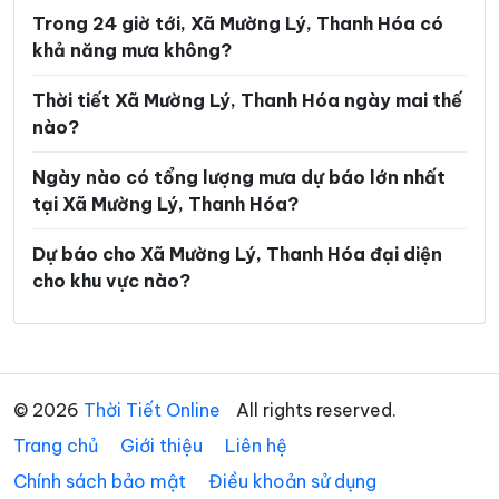
Xã Hoằng Giang
Xã Hoằng Hóa
Trong 24 giờ tới, Xã Mường Lý, Thanh Hóa có
khả năng mưa không?
Xã Hoằng Lộc
Xã Hoằng Phú
Xã Hoằng Sơn
Xã Hoằng Thanh
Thời tiết Xã Mường Lý, Thanh Hóa ngày mai thế
nào?
Xã Hoằng Tiến
Xã Hoạt Giang
Ngày nào có tổng lượng mưa dự báo lớn nhất
Xã Hồi Xuân
Xã Hợp Tiến
tại Xã Mường Lý, Thanh Hóa?
Xã Kiên Thọ
Xã Kim Tân
Dự báo cho Xã Mường Lý, Thanh Hóa đại diện
Xã Lam Sơn
Xã Linh Sơn
cho khu vực nào?
Xã Lĩnh Toại
Xã Luận Thành
Xã Lương Sơn
Xã Lưu Vệ
Xã Mậu Lâm
Xã Minh Sơn
© 2026
Thời Tiết Online
All rights reserved.
Trang chủ
Xã Mường Chanh
Giới thiệu
Liên hệ
Xã Mường Lát
Chính sách bảo mật
Điều khoản sử dụng
Xã Mường Mìn
Xã Na Mèo