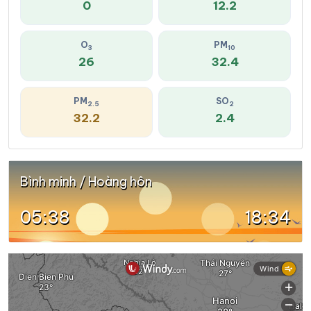
0
12.2
O
PM
3
10
26
32.4
PM
SO
2.5
2
32.2
2.4
Bình minh / Hoàng hôn
05:38
18:34