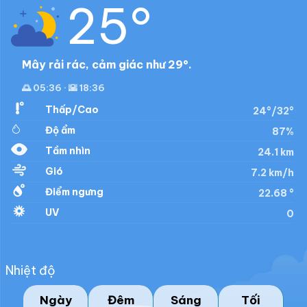
25°
Mây rải rác, cảm giác như 29°.
🌅 05:36 · 🌇 18:36
Thấp/Cao
24°/32°
Độ ẩm
87%
Tầm nhìn
24.1 km
Gió
7.2 km/h
Điểm ngưng
22.68 °
UV
0
Nhiệt độ
Ngày
Đêm
Sáng
Tối