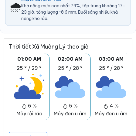
🌧️
Khả năng mưa cao nhất 79%, tập trung khoảng 17–
23 giờ, tổng lượng ~8.6 mm. Buổi sáng nhiều khả
năng khô ráo.
Thời tiết Xã Mường Lý theo giờ
01:00 AM
02:00 AM
03:00 AM
25 °
/
29 °
25 °
/
28 °
25 °
/
28 °
6 %
5 %
4 %
Mây rải rác
Mây đen u ám
Mây đen u ám