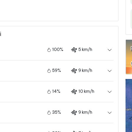
i
100%
5 km/h
59%
9 km/h
14%
10 km/h
35%
9 km/h