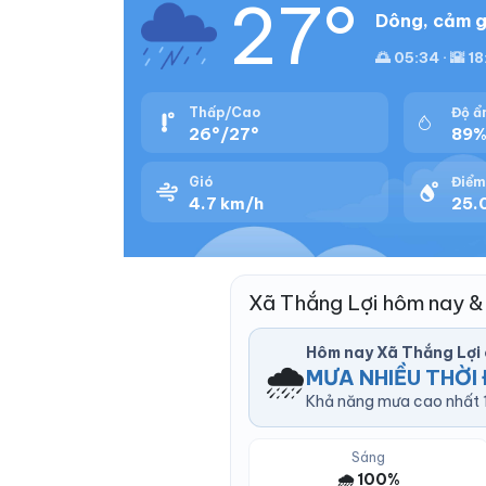
27°
Dông, cảm g
🌅 05:34 · 🌇 1
Thấp/Cao
Độ ẩ
26°/27°
89
Gió
Điểm
4.7 km/h
25.
Xã Thắng Lợi hôm nay &
Hôm nay Xã Thắng Lợi
🌧️
MƯA NHIỀU THỜI 
Khả năng mưa cao nhất 1
Sáng
🌧️ 100%