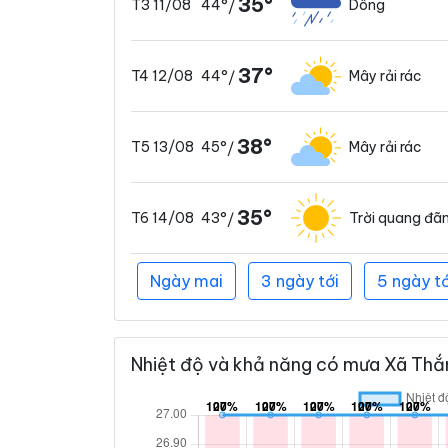
35°
44°
Dông
T3 11/08
/
37°
44°
Mây rải rác
T4 12/08
/
38°
45°
Mây rải rác
T5 13/08
/
35°
43°
Trời quang đã
T6 14/08
/
Ngày mai
3 ngày tới
5 ngày tớ
Nhiệt độ và khả năng có mưa Xã Thắn