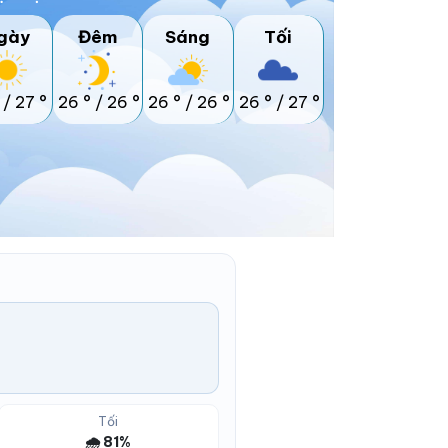
gày
Đêm
Sáng
Tối
/
27 °
26 °
/
26 °
26 °
/
26 °
26 °
/
27 °
Tối
🌧️ 81%