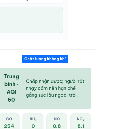
Chất lượng không khí
03:00 PM
04:00 PM
05:00 PM
27 °
/
34 °
27 °
/
33 °
27 °
/
33 °
Trung
Chấp nhận được; người rất
bình ·
nhạy cảm nên hạn chế
AQI
gắng sức lâu ngoài trời.
60
100 %
97 %
90 %
Dông
Mưa nhẹ
Mưa nhẹ
CO
NH
NO
NO
3
2
254
0
0.8
8.1