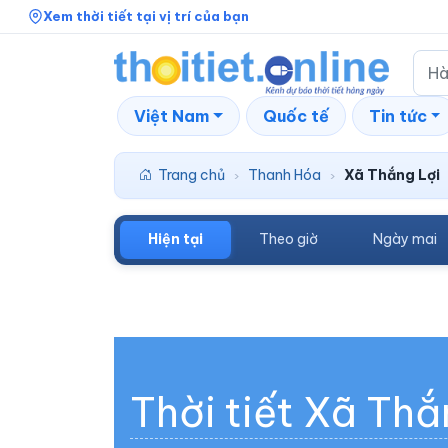
Xem thời tiết tại vị trí của bạn
Việt Nam
Quốc tế
Tin tức
Trang chủ
Thanh Hóa
Xã Thắng Lợi
›
›
Hiện tại
Theo giờ
Ngày mai
Thời tiết Xã Thắ