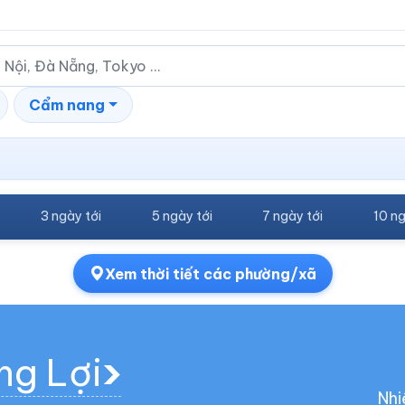
Cẩm nang
3 ngày tới
5 ngày tới
7 ngày tới
10 ng
Xem thời tiết các phường/xã
ng Lợi
Nhi