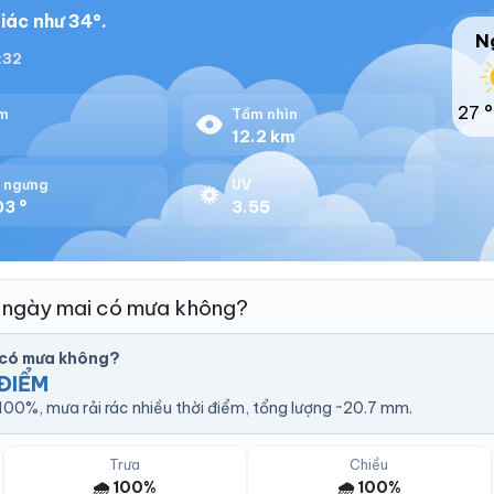
iác như 34°.
N
8:32
27 °
m
Tầm nhìn
%
12.2 km
 ngưng
UV
03 °
3.55
 ngày mai có mưa không?
 có mưa không?
ĐIỂM
00%, mưa rải rác nhiều thời điểm, tổng lượng ~20.7 mm.
Trưa
Chiều
🌧️ 100%
🌧️ 100%