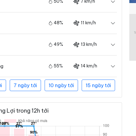
50%
7 km/h
48%
11 km/h
49%
13 km/h
55%
14 km/h
ng
i
7 ngày tới
10 ngày tới
15 ngày tới
g Lợi trong 12h tới