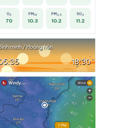
O
PM
PM
SO
3
10
2.5
2
70
10.3
10.2
11.2
Bình minh / Hoàng hôn
05:35
18:30