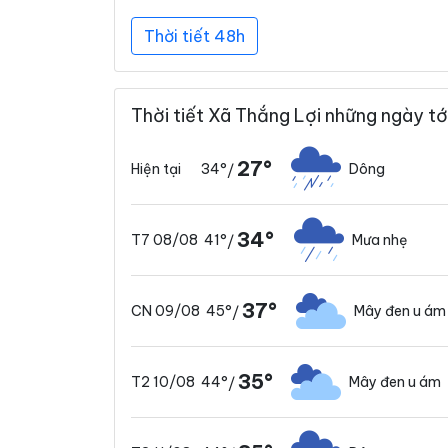
Thời tiết 48h
Thời tiết Xã Thắng Lợi những ngày tớ
27°
34°
Dông
Hiện tại
/
34°
41°
Mưa nhẹ
T7 08/08
/
37°
45°
Mây đen u ám
CN 09/08
/
35°
44°
Mây đen u ám
T2 10/08
/