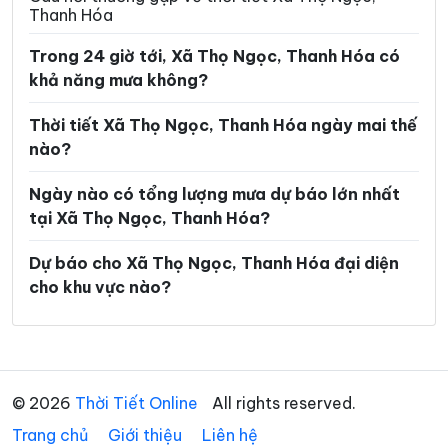
Thanh Hóa
Xã Hoằng Lộc
Xã Hoằng Phú
Trong 24 giờ tới, Xã Thọ Ngọc, Thanh Hóa có
Xã Hoằng Sơn
Xã Hoằng Thanh
khả năng mưa không?
Xã Hoằng Tiến
Xã Hoạt Giang
Thời tiết Xã Thọ Ngọc, Thanh Hóa ngày mai thế
Xã Hồi Xuân
Xã Hợp Tiến
nào?
Xã Kiên Thọ
Xã Kim Tân
Ngày nào có tổng lượng mưa dự báo lớn nhất
tại Xã Thọ Ngọc, Thanh Hóa?
Xã Lam Sơn
Xã Linh Sơn
Xã Lĩnh Toại
Xã Luận Thành
Dự báo cho Xã Thọ Ngọc, Thanh Hóa đại diện
cho khu vực nào?
Xã Lương Sơn
Xã Lưu Vệ
Xã Mậu Lâm
Xã Minh Sơn
Xã Mường Chanh
Xã Mường Lát
© 2026
Thời Tiết Online
All rights reserved.
Xã Mường Lý
Xã Mường Mìn
Trang chủ
Giới thiệu
Liên hệ