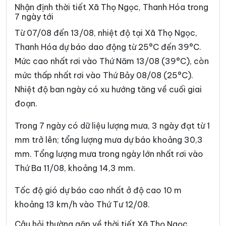
Xã Cẩm Thạch
Xã Cẩm Thủy
Nhận định thời tiết Xã Thọ Ngọc, Thanh Hóa trong
7 ngày tới
Xã Cẩm Tú
Xã Cẩm Vân
Từ 07/08 đến 13/08, nhiệt độ tại Xã Thọ Ngọc,
Xã Cổ Lũng
Xã Công Chính
Thanh Hóa dự báo dao động từ 25°C đến 39°C.
Mức cao nhất rơi vào Thứ Năm 13/08 (39°C), còn
Xã Điền Lư
Xã Điền Quang
mức thấp nhất rơi vào Thứ Bảy 08/08 (25°C).
Xã Định Hòa
Xã Định Tân
Nhiệt độ ban ngày có xu hướng tăng về cuối giai
Xã Đồng Lương
Xã Đông Thành
đoạn.
Xã Đồng Tiến
Xã Giao An
Trong 7 ngày có dữ liệu lượng mưa, 3 ngày đạt từ 1
mm trở lên; tổng lượng mưa dự báo khoảng 30,3
Xã Hà Long
Xã Hà Trung
mm. Tổng lượng mưa trong ngày lớn nhất rơi vào
Xã Hậu Lộc
Xã Hiền Kiệt
Thứ Ba 11/08, khoảng 14,3 mm.
Xã Hồ Vương
Xã Hoa Lộc
Tốc độ gió dự báo cao nhất ở độ cao 10 m
Xã Hóa Quỳ
Xã Hoằng Châu
khoảng 13 km/h vào Thứ Tư 12/08.
Xã Hoằng Giang
Xã Hoằng Hóa
Câu hỏi thường gặp về thời tiết Xã Thọ Ngọc,