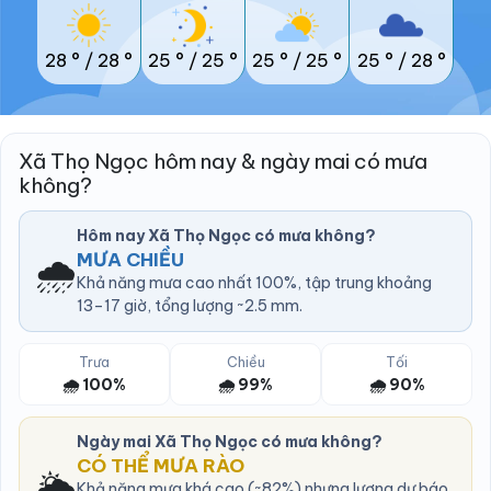
28 °
/
28 °
25 °
/
25 °
25 °
/
25 °
25 °
/
28 °
Xã Thọ Ngọc hôm nay & ngày mai có mưa
không?
Hôm nay Xã Thọ Ngọc có mưa không?
🌧️
MƯA CHIỀU
Khả năng mưa cao nhất 100%, tập trung khoảng
13–17 giờ, tổng lượng ~2.5 mm.
Trưa
Chiều
Tối
🌧️ 100%
🌧️ 99%
🌧️ 90%
Ngày mai Xã Thọ Ngọc có mưa không?
CÓ THỂ MƯA RÀO
🌦️
Khả năng mưa khá cao (~82%) nhưng lượng dự báo