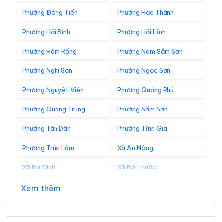
Phường Đông Tiến
Phường Hạc Thành
Phường Hải Bình
Phường Hải Lĩnh
Phường Hàm Rồng
Phường Nam Sầm Sơn
Phường Nghi Sơn
Phường Ngọc Sơn
Phường Nguyệt Viên
Phường Quảng Phú
Phường Quang Trung
Phường Sầm Sơn
Phường Tân Dân
Phường Tĩnh Gia
Phường Trúc Lâm
Xã An Nông
Xã Ba Đình
Xã Bá Thước
Xã Bát Mọt
Xã Biện Thượng
Xem thêm
Xã Các Sơn
Xã Cẩm Tân