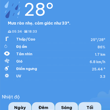
28°
Mưa rào nhẹ, cảm giác như 33°.
🌅 05:34 · 🌇 18:33
Thấp/Cao
25°/28°
Độ ẩm
86%
Tầm nhìn
1.7 km
Gió
6.8 km/h
Điểm ngưng
25.44 °
UV
3.3
Nhiệt độ
Ngày
Đêm
Sáng
Tối