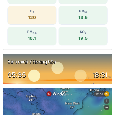
O
PM
3
10
120
18.5
PM
SO
2.5
2
18.1
19.5
Bình minh / Hoàng hôn
05:35
18:31