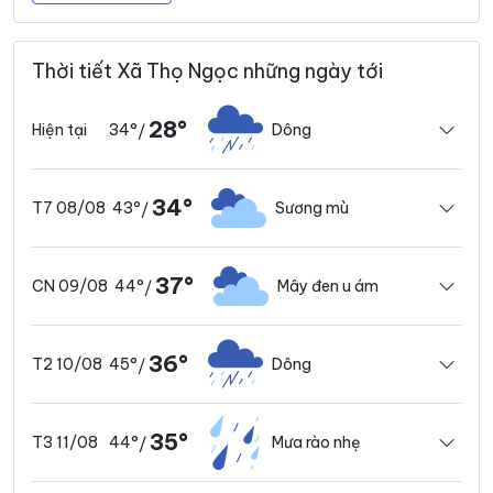
Thời tiết Xã Thọ Ngọc những ngày tới
28°
34°
Dông
Hiện tại
/
34°
43°
Sương mù
T7 08/08
/
37°
44°
Mây đen u ám
CN 09/08
/
36°
45°
Dông
T2 10/08
/
35°
44°
Mưa rào nhẹ
T3 11/08
/