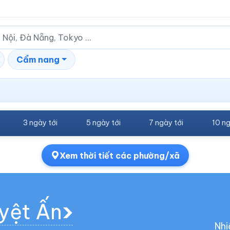
Cẩm nang
3 ngày tới
5 ngày tới
7 ngày tới
10 ng
Xem thời tiết các phường/xã
uyệt Ấn
Nhi