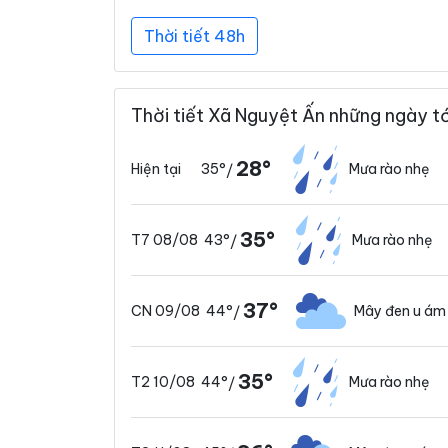
Thời tiết 48h
Thời tiết Xã Nguyệt Ấn những ngày tớ
28°
35°
Mưa rào nhẹ
Hiện tại
/
35°
43°
Mưa rào nhẹ
T7 08/08
/
37°
44°
Mây đen u ám
CN 09/08
/
35°
44°
Mưa rào nhẹ
T2 10/08
/