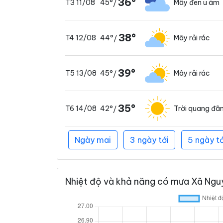
36°
45°
Mây đen u ám
T3 11/08
/
38°
44°
Mây rải rác
T4 12/08
/
39°
45°
Mây rải rác
T5 13/08
/
35°
42°
Trời quang đã
T6 14/08
/
Ngày mai
3 ngày tới
5 ngày tớ
Nhiệt độ và khả năng có mưa Xã Nguy