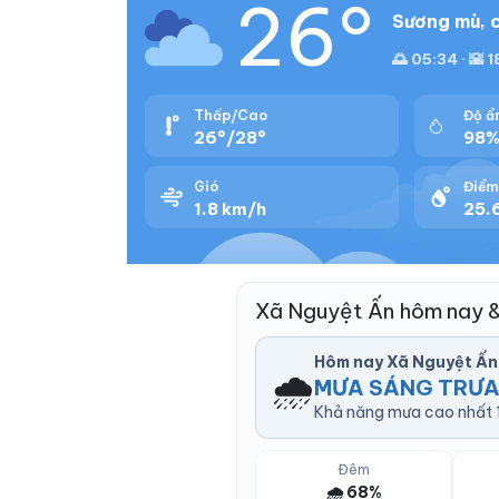
26°
Sương mù, c
🌅 05:34 · 🌇 
Thấp/Cao
Độ ẩ
26°/28°
98
Gió
Điểm
1.8 km/h
25.
Xã Nguyệt Ấn hôm nay 
Hôm nay Xã Nguyệt Ấn
🌧️
MƯA SÁNG TRƯ
Khả năng mưa cao nhất 1
Đêm
🌧️ 68%