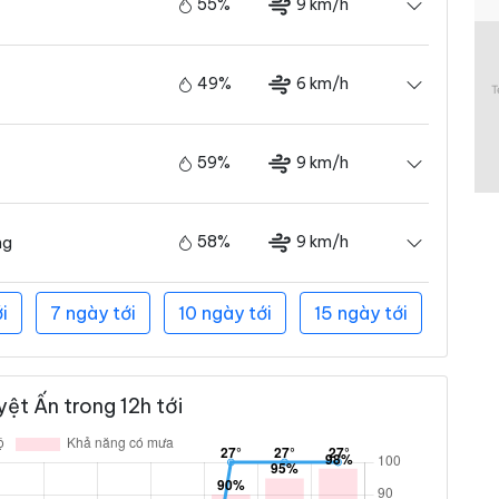
55%
9 km/h
49%
6 km/h
59%
9 km/h
58%
9 km/h
ng
i
7 ngày tới
10 ngày tới
15 ngày tới
ệt Ấn trong 12h tới