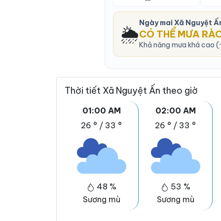
Ngày mai Xã Nguyệt Ấ
🌦️
CÓ THỂ MƯA RÀ
Khả năng mưa khá cao (~
Thời tiết Xã Nguyệt Ấn theo giờ
01:00 AM
02:00 AM
26 °
/
33 °
26 °
/
33 °
48 %
53 %
Sương mù
Sương mù