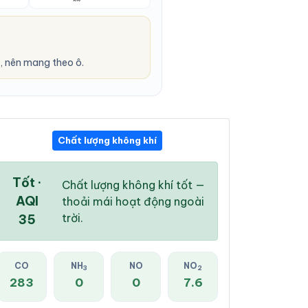
, nên mang theo ô.
Chất lượng không khí
06:00 AM
07:00 AM
08:00 AM
26 °
/
32 °
26 °
/
32 °
26 °
/
32 °
Tốt ·
Chất lượng không khí tốt —
AQI
thoải mái hoạt động ngoài
trời.
35
67 %
68 %
74 %
CO
NH
NO
NO
3
2
Mưa nhẹ
Mưa nhẹ
Mưa nhẹ
283
0
0
7.6