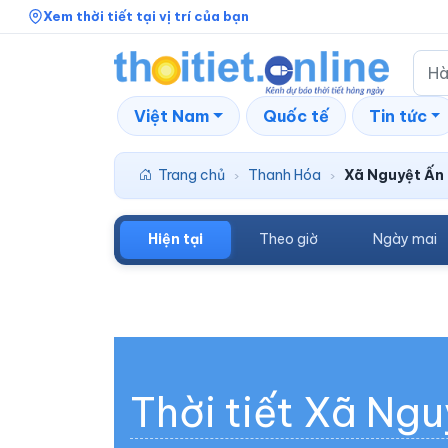
Xem thời tiết tại vị trí của bạn
Việt Nam
Quốc tế
Tin tức
Trang chủ
Thanh Hóa
Xã Nguyệt Ấn
›
›
Hiện tại
Theo giờ
Ngày mai
Thời tiết Xã Ng