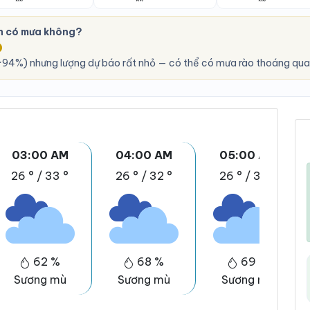
n có mưa không?
O
94%) nhưng lượng dự báo rất nhỏ — có thể có mưa rào thoáng qua
03:00 AM
04:00 AM
05:00 AM
26 °
/
33 °
26 °
/
32 °
26 °
/
32 °
62 %
68 %
69 %
Sương mù
Sương mù
Sương mù