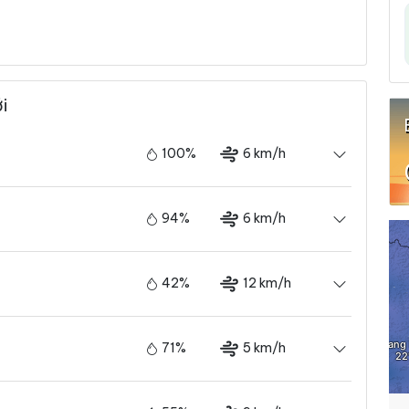
i
100%
6 km/h
94%
6 km/h
42%
12 km/h
71%
5 km/h