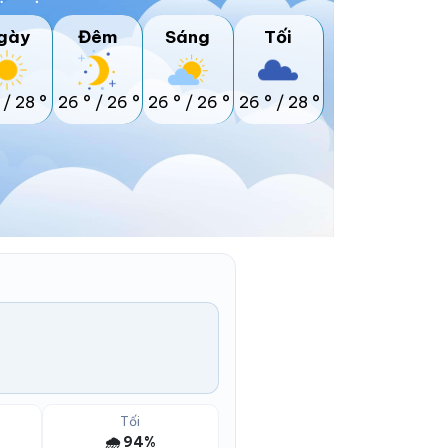
gày
Đêm
Sáng
Tối
/
28 °
26 °
/
26 °
26 °
/
26 °
26 °
/
28 °
Tối
🌧️ 94%