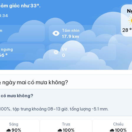
ảm giác như 33°.
N
18:34
28 °
m
Tầm nhìn
%
17.9 km
 ngưng
UV
66 °
0
& ngày mai có mưa không?
 có mưa không?
A
00%, tập trung khoảng 08–13 giờ, tổng lượng ~5.1 mm.
Sáng
Trưa
Chiều
🌧️ 90%
🌧️ 100%
🌧️ 100%