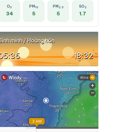
O
PM
PM
SO
3
10
2.5
2
34
5
5
1.7
Bình minh / Hoàng hôn
05:36
18:32