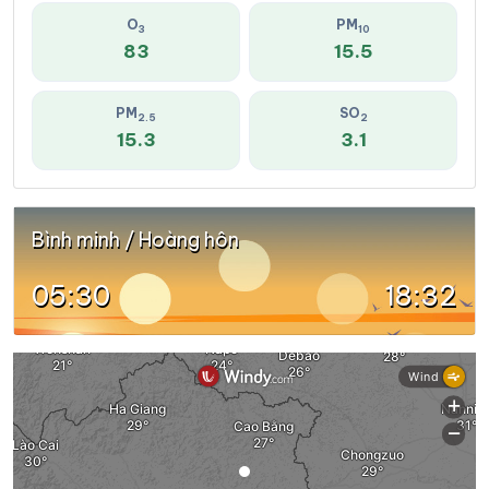
O
PM
3
10
83
15.5
PM
SO
2.5
2
15.3
3.1
Bình minh / Hoàng hôn
05:30
18:32