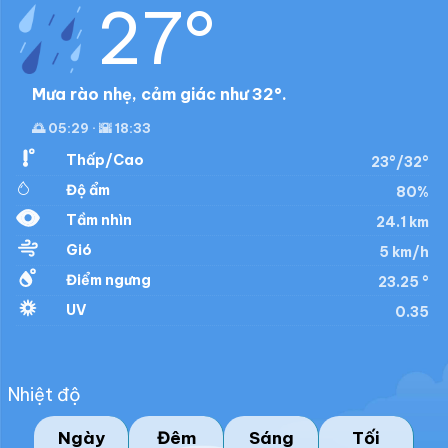
27°
Mưa rào nhẹ, cảm giác như 32°.
🌅 05:29 · 🌇 18:33
Thấp/Cao
23°/32°
Độ ẩm
80%
Tầm nhìn
24.1 km
Gió
5 km/h
Điểm ngưng
23.25 °
UV
0.35
Nhiệt độ
Ngày
Đêm
Sáng
Tối