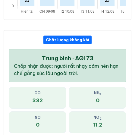
Chất lượng không khí
Trung bình · AQI 73
Chấp nhận được; người rất nhạy cảm nên hạn
chế gắng sức lâu ngoài trời.
CO
NH
3
332
0
NO
NO
2
0
11.2