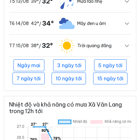
32°
39°
Mưa rào nhẹ
T5 13/08
/
34°
42°
Mây đen u ám
T6 14/08
/
32°
38°
Trời quang đãng
T7 15/08
/
Ngày mai
3 ngày tới
5 ngày tới
7 ngày tới
10 ngày tới
15 ngày tới
Nhiệt độ và khả năng có mưa Xã Văn Lang
trong 12h tới