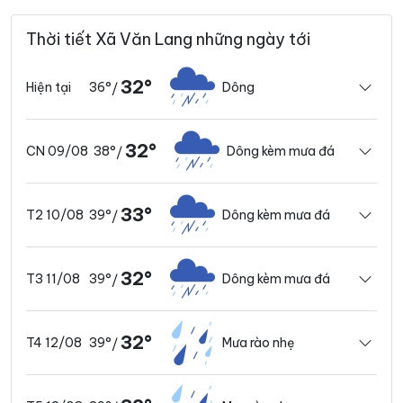
Thời tiết Xã Văn Lang những ngày tới
32°
36°
Dông
Hiện tại
/
32°
38°
Dông kèm mưa đá
CN 09/08
/
33°
39°
Dông kèm mưa đá
T2 10/08
/
32°
39°
Dông kèm mưa đá
T3 11/08
/
32°
39°
Mưa rào nhẹ
T4 12/08
/