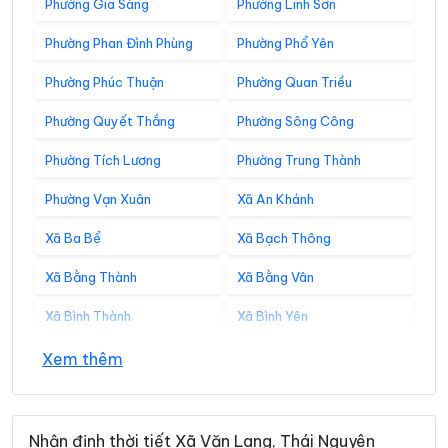
Phường Gia Sàng
Phường Linh Sơn
Phường Phan Đình Phùng
Phường Phổ Yên
Phường Phúc Thuận
Phường Quan Triều
Phường Quyết Thắng
Phường Sông Công
Phường Tích Lương
Phường Trung Thành
Phường Vạn Xuân
Xã An Khánh
Xã Ba Bể
Xã Bạch Thông
Xã Bằng Thành
Xã Bằng Vân
Xã Bình Thành
Xã Bình Yên
Xã Cẩm Giàng
Xã Cao Minh
Xem thêm
Xã Chợ Đồn
Xã Chợ Mới
Xã Chợ Rã
Xã Côn Minh
Nhận định thời tiết Xã Văn Lang, Thái Nguyên