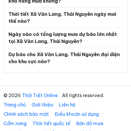
khả năng mưa không?
Xã Nghiên Loan
Xã Nghinh Tường
Xã Phong Quang
Xã Phú Bình
Thời tiết Xã Văn Lang, Thái Nguyên ngày mai
thế nào?
Xã Phú Đình
Xã Phú Lạc
Ngày nào có tổng lượng mưa dự báo lớn nhất
Xã Phú Lương
Xã Phú Thịnh
tại Xã Văn Lang, Thái Nguyên?
Xã Phủ Thông
Xã Phú Xuyên
Dự báo cho Xã Văn Lang, Thái Nguyên đại diện
Xã Phúc Lộc
Xã Phượng Tiến
cho khu vực nào?
Xã Quân Chu
Xã Quảng Bạch
Xã Quang Sơn
Xã Sảng Mộc
Xã Tân Cương
Xã Tân Khánh
© 2026
Thời Tiết Online
All rights reserved.
Trang chủ
Xã Tân Kỳ
Giới thiệu
Liên hệ
Xã Tân Thành
Chính sách bảo mật
Điều khoản sử dụng
Xã Thần Sa
Xã Thành Công
Cẩm nang
Thời tiết quốc tế
Bản đồ mưa
Xã Thanh Mai
Xã Thanh Thịnh