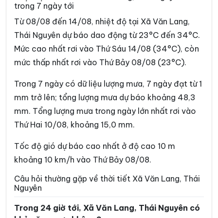
trong 7 ngày tới
Xã Cường Lợi
Xã Đại Phúc
Từ 08/08 đến 14/08, nhiệt độ tại Xã Văn Lang,
Xã Đại Từ
Xã Dân Tiến
Thái Nguyên dự báo dao động từ 23°C đến 34°C.
Mức cao nhất rơi vào Thứ Sáu 14/08 (34°C), còn
Xã Điềm Thụy
Xã Định Hóa
mức thấp nhất rơi vào Thứ Bảy 08/08 (23°C).
Xã Đồng Hỷ
Xã Đồng Phúc
Trong 7 ngày có dữ liệu lượng mưa, 7 ngày đạt từ 1
Xã Đức Lương
Xã Hiệp Lực
mm trở lên; tổng lượng mưa dự báo khoảng 48,3
Xã Hợp Thành
Xã Kha Sơn
mm. Tổng lượng mưa trong ngày lớn nhất rơi vào
Thứ Hai 10/08, khoảng 15,0 mm.
Xã Kim Phượng
Xã La Bằng
Xã La Hiên
Xã Lam Vỹ
Tốc độ gió dự báo cao nhất ở độ cao 10 m
khoảng 10 km/h vào Thứ Bảy 08/08.
Xã Nà Phặc
Xã Na Rì
Câu hỏi thường gặp về thời tiết Xã Văn Lang, Thái
Xã Nam Cường
Xã Nam Hòa
Nguyên
Xã Ngân Sơn
Xã Nghĩa Tá
Trong 24 giờ tới, Xã Văn Lang, Thái Nguyên có