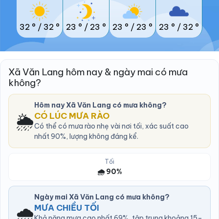
32 °
/
32 °
23 °
/
23 °
23 °
/
23 °
23 °
/
32 °
Xã Văn Lang hôm nay & ngày mai có mưa
không?
Hôm nay Xã Văn Lang có mưa không?
🌦️
CÓ LÚC MƯA RÀO
Có thể có mưa rào nhẹ vài nơi tối, xác suất cao
nhất 90%, lượng không đáng kể.
Tối
🌧️ 90%
Ngày mai Xã Văn Lang có mưa không?
🌧️
MƯA CHIỀU TỐI
Khả năng mưa cao nhất 69%, tập trung khoảng 15–