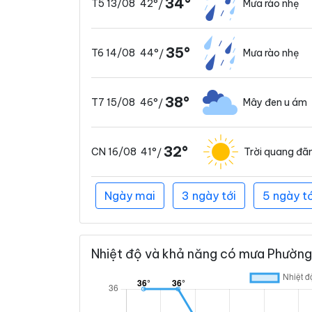
34°
42°
Mưa rào nhẹ
T5 13/08
/
35°
44°
Mưa rào nhẹ
T6 14/08
/
38°
46°
Mây đen u ám
T7 15/08
/
32°
41°
Trời quang đã
CN 16/08
/
Ngày mai
3 ngày tới
5 ngày tớ
Nhiệt độ và khả năng có mưa Phường 