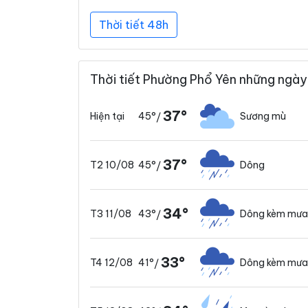
Thời tiết 48h
Thời tiết Phường Phổ Yên những ngày
37°
45°
Sương mù
Hiện tại
/
37°
45°
Dông
T2 10/08
/
34°
43°
Dông kèm mưa
T3 11/08
/
33°
41°
Dông kèm mưa
T4 12/08
/