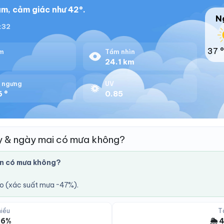
m, cảm giác như 42°.
N
8:32
37 °
m
Tầm nhìn
%
24.1 km
 ngưng
UV
 °
0.85
y & ngày mai có mưa không?
n có mưa không?
áo (xác suất mưa ~47%).
iều
T
 6%
🌦️