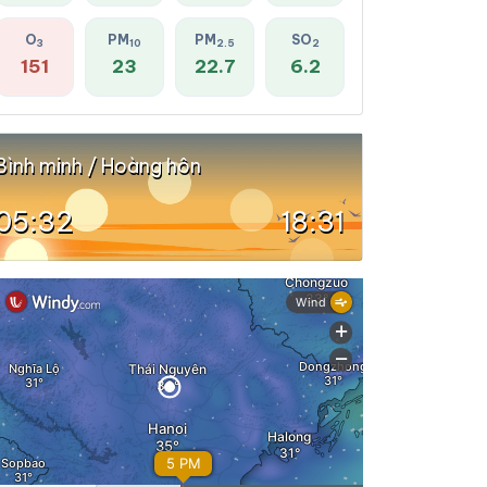
O
PM
PM
SO
3
10
2.5
2
151
23
22.7
6.2
Bình minh / Hoàng hôn
05:32
18:31