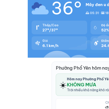
36°
Mây đen u á
🌅 05:31 · 🌇 1
Thấp/Cao
Độ ẩ
27°/37°
52
Gió
Điểm
6.1 km/h
24.6
Phường Phổ Yên hôm na
Hôm nay Phường Phổ Yê
☀️
KHÔNG MƯA
Trời nhiều khả năng khô r
Ch
⛅