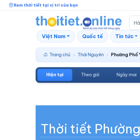
Xem thời tiết tại vị trí của bạn
Việt Nam
Quốc tế
Tin tức
Trang chủ
Thái Nguyên
Phường Phổ 
›
›
Hiện tại
Theo giờ
Ngày mai
Thời tiết Phườn