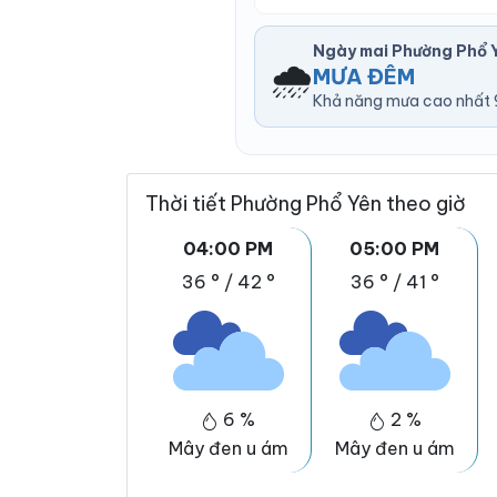
Ngày mai Phường Phổ 
🌧️
MƯA ĐÊM
Khả năng mưa cao nhất 9
Thời tiết Phường Phổ Yên theo giờ
04:00 PM
05:00 PM
36 °
/
42 °
36 °
/
41 °
6 %
2 %
Mây đen u ám
Mây đen u ám