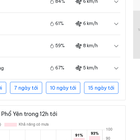
84%
6 km/h
61%
6 km/h
59%
8 km/h
67%
5 km/h
ng
i
7 ngày tới
10 ngày tới
15 ngày tới
Phổ Yên trong 12h tới