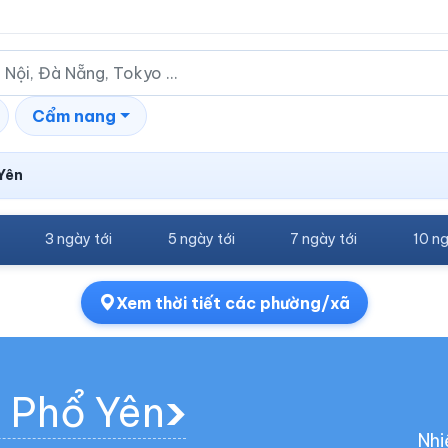
Cẩm nang
Yên
3 ngày tới
5 ngày tới
7 ngày tới
10 ng
Xem thời tiết các phường/xã
g Phổ Yên
Nhi