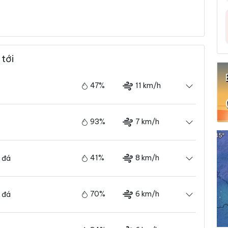
 tới
47%
11 km/h
93%
7 km/h
41%
8 km/h
 đá
70%
6 km/h
 đá