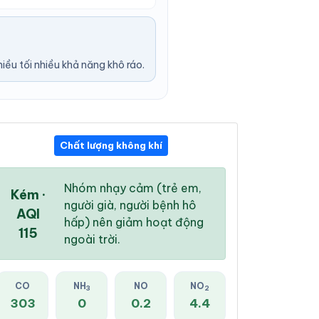
ều tối nhiều khả năng khô ráo.
Chất lượng không khí
09:00 PM
10:00 PM
11:00 PM
31 °
/
39 °
30 °
/
39 °
30 °
/
39 °
Nhóm nhạy cảm (trẻ em,
Kém ·
người già, người bệnh hô
AQI
hấp) nên giảm hoạt động
115
ngoài trời.
16 %
29 %
47 %
Mây đen u ám
CO
NH
Mây đen u ám
NO
NO
Mây rải rác
3
2
303
0
0.2
4.4