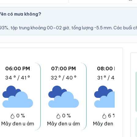
Yên có mưa không?
3%, tập trung khoảng 00–02 giờ, tổng lượng ~5.5 mm. Các buổi chi
06:00 PM
07:00 PM
08:00 PM
34 °
/
41 °
32 °
/
40 °
31 °
/
40 °
0 %
0 %
6 %
Mây đen u ám
Mây đen u ám
Mây đen u ám