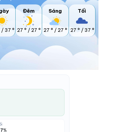
gày
Đêm
Sáng
Tối
/
37 °
27 °
/
27 °
27 °
/
27 °
27 °
/
37 °
ối
 47%