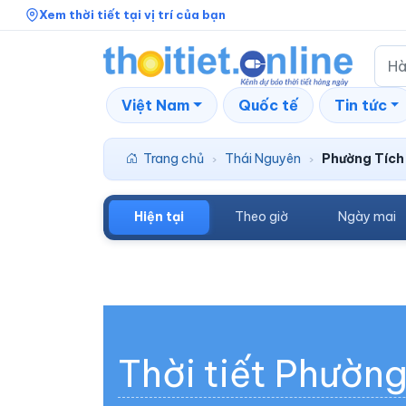
Xem thời tiết tại vị trí của bạn
Việt Nam
Quốc tế
Tin tức
Trang chủ
Thái Nguyên
Phường Tích
›
›
Hiện tại
Theo giờ
Ngày mai
Thời tiết Phườn