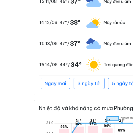
37°
46°
Mây đen u ám
T3 11/08
/
38°
47°
Mây rải rác
T4 12/08
/
37°
47°
Mây đen u ám
T5 13/08
/
34°
44°
Trời quang đã
T6 14/08
/
Ngày mai
3 ngày tới
5 ngày tớ
Nhiệt độ và khả năng có mưa Phường 