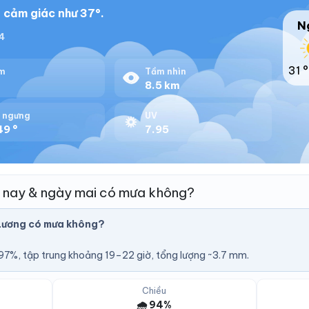
 cảm giác như 37°.
N
34
31 °
m
Tầm nhìn
%
8.5 km
 ngưng
UV
49 °
7.95
 nay & ngày mai có mưa không?
Lương có mưa không?
7%, tập trung khoảng 19–22 giờ, tổng lượng ~3.7 mm.
Chiều
🌧️ 94%