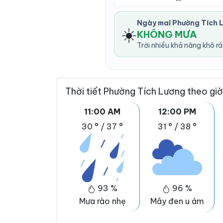
Ngày mai Phường Tích 
☀️
KHÔNG MƯA
Trời nhiều khả năng khô r
Thời tiết Phường Tích Lương theo giờ
11:00 AM
12:00 PM
30 °
/
37 °
31 °
/
38 °
93 %
96 %
Mưa rào nhẹ
Mây đen u ám