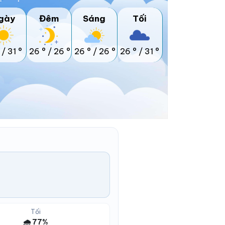
gày
Đêm
Sáng
Tối
/
31 °
26 °
/
26 °
26 °
/
26 °
26 °
/
31 °
Tối
🌧️ 77%