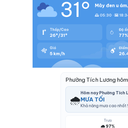
31°
Mây đen u ám,
🌅 05:30 · 🌇 18:
Thấp/Cao
Độ ẩ
26°/31°
77
Gió
Điểm
5 km/h
26.
Phường Tích Lương hôm
Hôm nay Phường Tích 
🌧️
MƯA TỐI
Khả năng mưa cao nhất 9
Trưa
🌧️ 97%