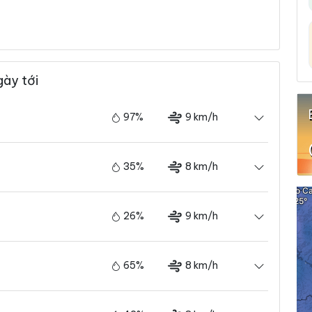
gày tới
97%
9 km/h
35%
8 km/h
26%
9 km/h
65%
8 km/h