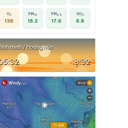
O
PM
PM
SO
3
10
2.5
2
138
18.2
17.6
8.8
Bình minh / Hoàng hôn
05:32
18:32