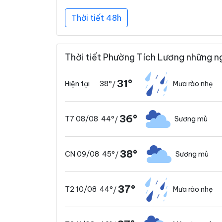
Thời tiết 48h
Thời tiết Phường Tích Lương những n
31°
38°
Mưa rào nhẹ
Hiện tại
/
36°
44°
Sương mù
T7 08/08
/
38°
45°
Sương mù
CN 09/08
/
37°
44°
Mưa rào nhẹ
T2 10/08
/