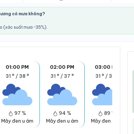
Lương có mưa không?
áo (xác suất mưa ~35%).
01:00 PM
02:00 PM
03:00 PM
31 °
/
38 °
31 °
/
37 °
31 °
/
37 °
97 %
94 %
89 %
Mây đen u ám
Mây đen u ám
Mây đen u ám