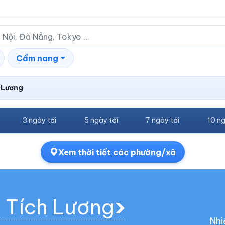
Cẩm nang
 Lương
3 ngày tới
5 ngày tới
7 ngày tới
10 ng
Xem thời tiết các phường/xã
g Tích Lương
Nhi