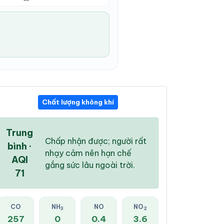
Chất lượng không khí
04:00 PM
05:00 PM
06:00 PM
31 °
/
37 °
31 °
/
37 °
30 °
/
37 °
Trung
Chấp nhận được; người rất
bình ·
nhạy cảm nên hạn chế
AQI
gắng sức lâu ngoài trời.
71
84 %
81 %
77 %
Mây đen u ám
Mây đen u ám
Mây đen u ám
CO
NH
NO
NO
3
2
257
0
0.4
3.6