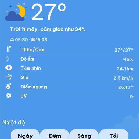
27°
Trời ít mây, cảm giác như 34°.
🌅 05:30 · 🌇 18:33
Thấp/Cao
27°/37°
Độ ẩm
95%
Tầm nhìn
24.1 km
Gió
2.5 km/h
Điểm ngưng
26.13 °
UV
0
Nhiệt độ
Ngày
Đêm
Sáng
Tối