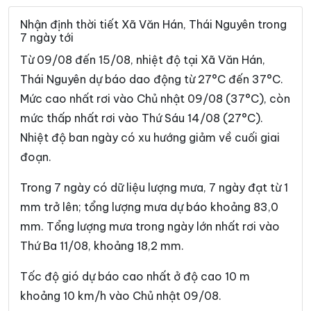
Xã Chợ Rã
Xã Côn Minh
Nhận định thời tiết Xã Văn Hán, Thái Nguyên trong
7 ngày tới
Xã Cường Lợi
Xã Đại Phúc
Từ 09/08 đến 15/08, nhiệt độ tại Xã Văn Hán,
Xã Đại Từ
Xã Dân Tiến
Thái Nguyên dự báo dao động từ 27°C đến 37°C.
Mức cao nhất rơi vào Chủ nhật 09/08 (37°C), còn
Xã Điềm Thụy
Xã Định Hóa
mức thấp nhất rơi vào Thứ Sáu 14/08 (27°C).
Xã Đồng Hỷ
Xã Đồng Phúc
Nhiệt độ ban ngày có xu hướng giảm về cuối giai
Xã Đức Lương
Xã Hiệp Lực
đoạn.
Xã Hợp Thành
Xã Kha Sơn
Trong 7 ngày có dữ liệu lượng mưa, 7 ngày đạt từ 1
mm trở lên; tổng lượng mưa dự báo khoảng 83,0
Xã Kim Phượng
Xã La Bằng
mm. Tổng lượng mưa trong ngày lớn nhất rơi vào
Xã La Hiên
Xã Lam Vỹ
Thứ Ba 11/08, khoảng 18,2 mm.
Xã Nà Phặc
Xã Na Rì
Tốc độ gió dự báo cao nhất ở độ cao 10 m
Xã Nam Cường
Xã Nam Hòa
khoảng 10 km/h vào Chủ nhật 09/08.