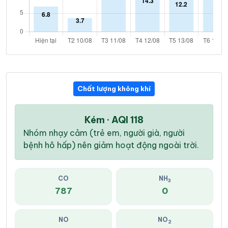
Chất lượng không khí
Kém · AQI 118
Nhóm nhạy cảm (trẻ em, người già, người
bệnh hô hấp) nên giảm hoạt động ngoài trời.
CO
NH
3
787
0
NO
NO
2