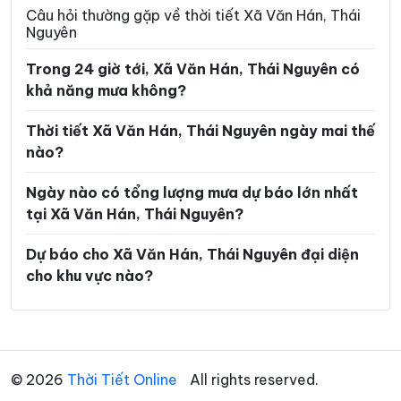
Xã Ngân Sơn
Xã Nghĩa Tá
Câu hỏi thường gặp về thời tiết Xã Văn Hán, Thái
Nguyên
Xã Nghiên Loan
Xã Nghinh Tường
Trong 24 giờ tới, Xã Văn Hán, Thái Nguyên có
Xã Phong Quang
Xã Phú Bình
khả năng mưa không?
Xã Phú Đình
Xã Phú Lạc
Thời tiết Xã Văn Hán, Thái Nguyên ngày mai thế
Xã Phú Lương
Xã Phú Thịnh
nào?
Xã Phủ Thông
Xã Phú Xuyên
Ngày nào có tổng lượng mưa dự báo lớn nhất
tại Xã Văn Hán, Thái Nguyên?
Xã Phúc Lộc
Xã Phượng Tiến
Xã Quân Chu
Xã Quảng Bạch
Dự báo cho Xã Văn Hán, Thái Nguyên đại diện
cho khu vực nào?
Xã Quang Sơn
Xã Sảng Mộc
Xã Tân Cương
Xã Tân Khánh
Xã Tân Kỳ
Xã Tân Thành
© 2026
Thời Tiết Online
All rights reserved.
Xã Thần Sa
Xã Thành Công