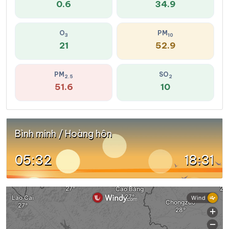
0.6
34.9
O
PM
3
10
21
52.9
PM
SO
2.5
2
51.6
10
Bình minh / Hoàng hôn
05:32
18:31