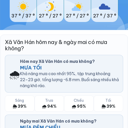
37 °
/
37 °
27 °
/
27 °
27 °
/
27 °
27 °
/
37 °
Xã Văn Hán hôm nay & ngày mai có mưa
không?
Hôm nay Xã Văn Hán có mưa không?
MƯA TỐI
🌧️
Khả năng mưa cao nhất 95%, tập trung khoảng
22–23 giờ, tổng lượng ~6.8 mm. Buổi sáng nhiều khả
năng khô ráo.
Sáng
Trưa
Chiều
Tối
🌦️ 39%
🌧️ 94%
🌧️ 95%
🌦️ 39%
Ngày mai Xã Văn Hán có mưa không?
MƯA ĐÊM CHIỀU