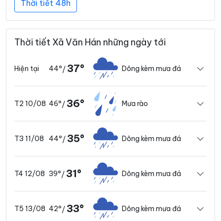
Thời tiết 48h
Thời tiết Xã Văn Hán những ngày tới
37°
44°
Dông kèm mưa đá
Hiện tại
/
36°
46°
Mưa rào
T2 10/08
/
35°
44°
Dông kèm mưa đá
T3 11/08
/
31°
39°
Dông kèm mưa đá
T4 12/08
/
33°
42°
Dông kèm mưa đá
T5 13/08
/