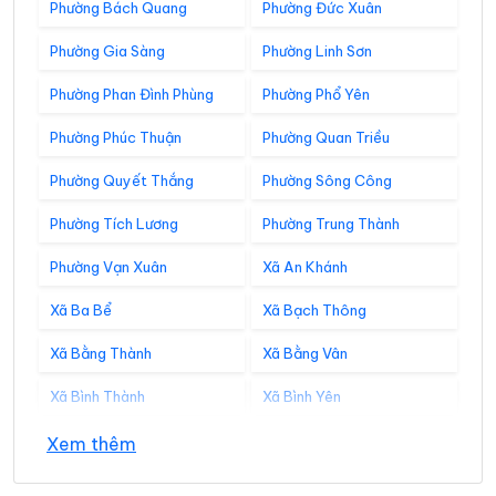
Phường Bách Quang
Phường Đức Xuân
Phường Gia Sàng
Phường Linh Sơn
Phường Phan Đình Phùng
Phường Phổ Yên
Phường Phúc Thuận
Phường Quan Triều
Phường Quyết Thắng
Phường Sông Công
Phường Tích Lương
Phường Trung Thành
Phường Vạn Xuân
Xã An Khánh
Xã Ba Bể
Xã Bạch Thông
Xã Bằng Thành
Xã Bằng Vân
Xã Bình Thành
Xã Bình Yên
Xã Cẩm Giàng
Xã Cao Minh
Xem thêm
Xã Chợ Đồn
Xã Chợ Mới