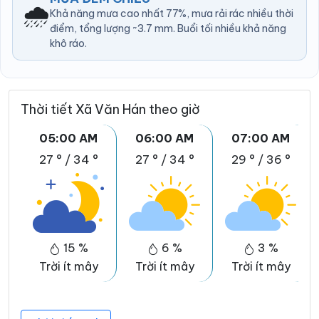
🌧️
Khả năng mưa cao nhất 77%, mưa rải rác nhiều thời
điểm, tổng lượng ~3.7 mm. Buổi tối nhiều khả năng
khô ráo.
Thời tiết Xã Văn Hán theo giờ
05:00 AM
06:00 AM
07:00 AM
27 °
/
34 °
27 °
/
34 °
29 °
/
36 °
15 %
6 %
3 %
Trời ít mây
Trời ít mây
Trời ít mây
T