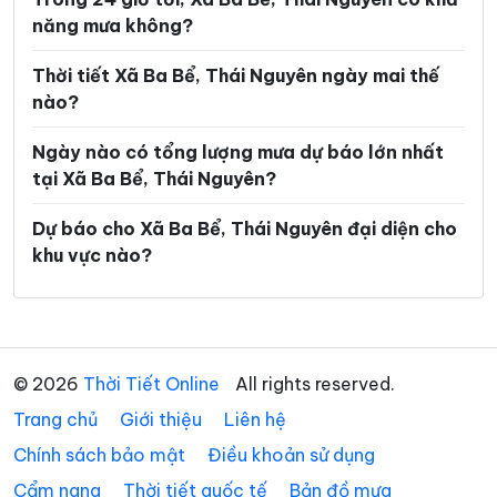
năng mưa không?
Xã Nghinh Tường
Xã Phong Quang
Xã Phú Bình
Xã Phú Đình
Thời tiết Xã Ba Bể, Thái Nguyên ngày mai thế
nào?
Xã Phú Lạc
Xã Phú Lương
Ngày nào có tổng lượng mưa dự báo lớn nhất
Xã Phú Thịnh
Xã Phủ Thông
tại Xã Ba Bể, Thái Nguyên?
Xã Phú Xuyên
Xã Phúc Lộc
Dự báo cho Xã Ba Bể, Thái Nguyên đại diện cho
Xã Phượng Tiến
Xã Quân Chu
khu vực nào?
Xã Quảng Bạch
Xã Quang Sơn
Xã Sảng Mộc
Xã Tân Cương
Xã Tân Khánh
Xã Tân Kỳ
© 2026
Thời Tiết Online
All rights reserved.
Trang chủ
Xã Tân Thành
Giới thiệu
Liên hệ
Xã Thần Sa
Chính sách bảo mật
Điều khoản sử dụng
Xã Thành Công
Xã Thanh Mai
Cẩm nang
Thời tiết quốc tế
Bản đồ mưa