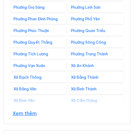
Phường Gia Sàng
Phường Linh Sơn
Phường Phan Đình Phùng
Phường Phổ Yên
Phường Phúc Thuận
Phường Quan Triều
Phường Quyết Thắng
Phường Sông Công
Phường Tích Lương
Phường Trung Thành
Phường Vạn Xuân
Xã An Khánh
Xã Bạch Thông
Xã Bằng Thành
Xã Bằng Vân
Xã Bình Thành
Xã Bình Yên
Xã Cẩm Giàng
Xã Cao Minh
Xã Chợ Đồn
Xem thêm
Xã Chợ Mới
Xã Chợ Rã