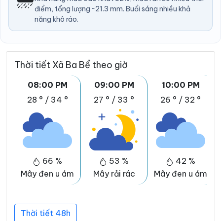
điểm, tổng lượng ~21.3 mm. Buổi sáng nhiều khả
năng khô ráo.
Thời tiết Xã Ba Bể theo giờ
08:00 PM
09:00 PM
10:00 PM
28 °
/
34 °
27 °
/
33 °
26 °
/
32 °
66 %
53 %
42 %
Mây đen u ám
Mây rải rác
Mây đen u ám
Thời tiết 48h