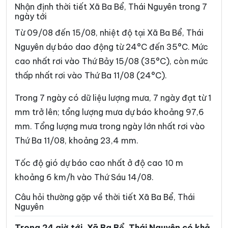
Xã Côn Minh
Xã Cường Lợi
Nhận định thời tiết Xã Ba Bể, Thái Nguyên trong 7
ngày tới
Xã Đại Phúc
Xã Đại Từ
Từ 09/08 đến 15/08, nhiệt độ tại Xã Ba Bể, Thái
Xã Dân Tiến
Xã Điềm Thụy
Nguyên dự báo dao động từ 24°C đến 35°C. Mức
cao nhất rơi vào Thứ Bảy 15/08 (35°C), còn mức
Xã Định Hóa
Xã Đồng Hỷ
thấp nhất rơi vào Thứ Ba 11/08 (24°C).
Xã Đồng Phúc
Xã Đức Lương
Trong 7 ngày có dữ liệu lượng mưa, 7 ngày đạt từ 1
Xã Hiệp Lực
Xã Hợp Thành
mm trở lên; tổng lượng mưa dự báo khoảng 97,6
Xã Kha Sơn
Xã Kim Phượng
mm. Tổng lượng mưa trong ngày lớn nhất rơi vào
Thứ Ba 11/08, khoảng 23,4 mm.
Xã La Bằng
Xã La Hiên
Xã Lam Vỹ
Xã Nà Phặc
Tốc độ gió dự báo cao nhất ở độ cao 10 m
khoảng 6 km/h vào Thứ Sáu 14/08.
Xã Na Rì
Xã Nam Cường
Câu hỏi thường gặp về thời tiết Xã Ba Bể, Thái
Xã Nam Hòa
Xã Ngân Sơn
Nguyên
Xã Nghĩa Tá
Xã Nghiên Loan
Trong 24 giờ tới, Xã Ba Bể, Thái Nguyên có khả