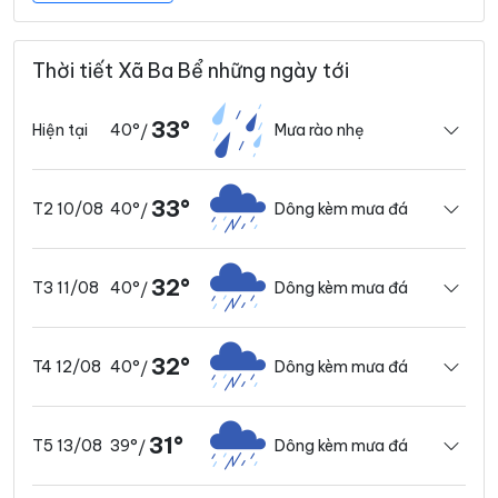
Thời tiết Xã Ba Bể những ngày tới
33°
40°
Mưa rào nhẹ
Hiện tại
/
33°
40°
Dông kèm mưa đá
T2 10/08
/
32°
40°
Dông kèm mưa đá
T3 11/08
/
32°
40°
Dông kèm mưa đá
T4 12/08
/
31°
39°
Dông kèm mưa đá
T5 13/08
/