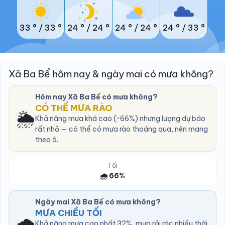
33 °
/
33 °
24 °
/
24 °
24 °
/
24 °
24 °
/
33 °
Xã Ba Bể hôm nay & ngày mai có mưa không?
Hôm nay Xã Ba Bể có mưa không?
CÓ THỂ MƯA RÀO
🌦️
Khả năng mưa khá cao (~66%) nhưng lượng dự báo
rất nhỏ — có thể có mưa rào thoáng qua, nên mang
theo ô.
Tối
🌧️ 66%
Ngày mai Xã Ba Bể có mưa không?
MƯA CHIỀU TỐI
🌧️
Khả năng mưa cao nhất 32%, mưa rải rác nhiều thời