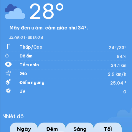
28°
Mây đen u ám, cảm giác như 34°.
🌅 05:31 · 🌇 18:34
Thấp/Cao
24°/33°
Độ ẩm
84%
Tầm nhìn
24.1 km
Gió
2.9 km/h
Điểm ngưng
25.04 °
UV
0
Nhiệt độ
Ngày
Đêm
Sáng
Tối