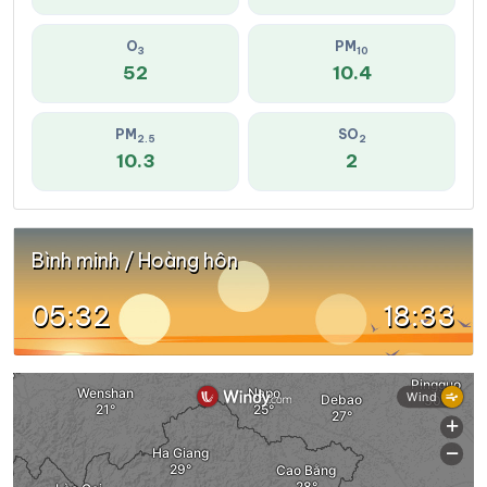
O
PM
3
10
52
10.4
PM
SO
2.5
2
10.3
2
Bình minh / Hoàng hôn
05:32
18:33