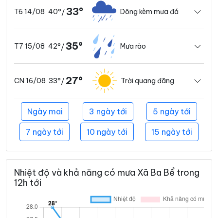
33°
40°
Dông kèm mưa đá
T6 14/08
/
35°
42°
Mưa rào
T7 15/08
/
27°
33°
Trời quang đãng
CN 16/08
/
Ngày mai
3 ngày tới
5 ngày tới
7 ngày tới
10 ngày tới
15 ngày tới
Nhiệt độ và khả năng có mưa Xã Ba Bể trong
12h tới