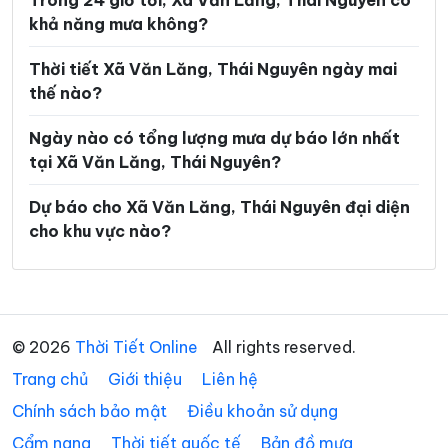
Trong 24 giờ tới, Xã Văn Lăng, Thái Nguyên có
khả năng mưa không?
Xã Nghiên Loan
Xã Nghinh Tường
Xã Phong Quang
Xã Phú Bình
Thời tiết Xã Văn Lăng, Thái Nguyên ngày mai
thế nào?
Xã Phú Đình
Xã Phú Lạc
Ngày nào có tổng lượng mưa dự báo lớn nhất
Xã Phú Lương
Xã Phú Thịnh
tại Xã Văn Lăng, Thái Nguyên?
Xã Phủ Thông
Xã Phú Xuyên
Dự báo cho Xã Văn Lăng, Thái Nguyên đại diện
Xã Phúc Lộc
Xã Phượng Tiến
cho khu vực nào?
Xã Quân Chu
Xã Quảng Bạch
Xã Quang Sơn
Xã Sảng Mộc
Xã Tân Cương
Xã Tân Khánh
© 2026
Thời Tiết Online
All rights reserved.
Trang chủ
Xã Tân Kỳ
Giới thiệu
Liên hệ
Xã Tân Thành
Chính sách bảo mật
Điều khoản sử dụng
Xã Thần Sa
Xã Thành Công
Cẩm nang
Thời tiết quốc tế
Bản đồ mưa