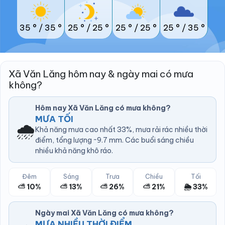
35 °
/
35 °
25 °
/
25 °
25 °
/
25 °
25 °
/
35 °
Xã Văn Lăng hôm nay & ngày mai có mưa
không?
Hôm nay Xã Văn Lăng có mưa không?
MƯA TỐI
🌧️
Khả năng mưa cao nhất 33%, mưa rải rác nhiều thời
điểm, tổng lượng ~9.7 mm. Các buổi sáng chiều
nhiều khả năng khô ráo.
Đêm
Sáng
Trưa
Chiều
Tối
⛅ 10%
⛅ 13%
⛅ 26%
⛅ 21%
🌦️ 33%
Ngày mai Xã Văn Lăng có mưa không?
MƯA NHIỀU THỜI ĐIỂM