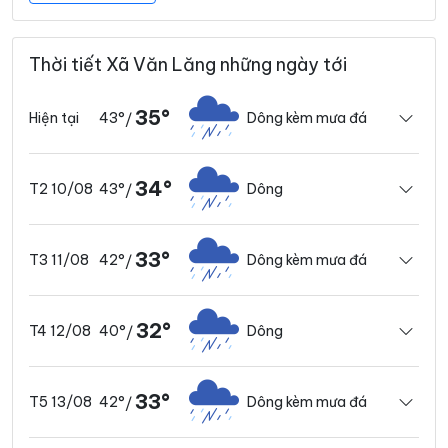
Thời tiết Xã Văn Lăng những ngày tới
35°
43°
Dông kèm mưa đá
Hiện tại
/
34°
43°
Dông
T2 10/08
/
33°
42°
Dông kèm mưa đá
T3 11/08
/
32°
40°
Dông
T4 12/08
/
33°
42°
Dông kèm mưa đá
T5 13/08
/