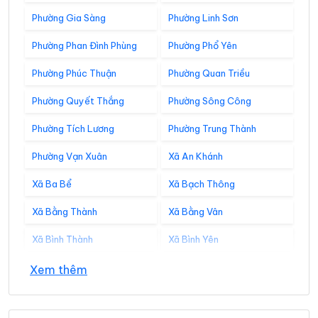
Phường Gia Sàng
Phường Linh Sơn
Phường Phan Đình Phùng
Phường Phổ Yên
Phường Phúc Thuận
Phường Quan Triều
Phường Quyết Thắng
Phường Sông Công
Phường Tích Lương
Phường Trung Thành
Phường Vạn Xuân
Xã An Khánh
Xã Ba Bể
Xã Bạch Thông
Xã Bằng Thành
Xã Bằng Vân
Xã Bình Thành
Xã Bình Yên
Xã Cẩm Giàng
Xã Cao Minh
Xem thêm
Xã Chợ Đồn
Xã Chợ Mới