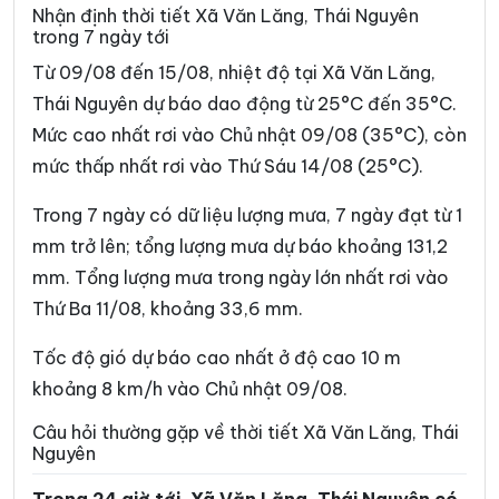
Xã Chợ Rã
Xã Côn Minh
Nhận định thời tiết Xã Văn Lăng, Thái Nguyên
trong 7 ngày tới
Xã Cường Lợi
Xã Đại Phúc
Từ 09/08 đến 15/08, nhiệt độ tại Xã Văn Lăng,
Xã Đại Từ
Xã Dân Tiến
Thái Nguyên dự báo dao động từ 25°C đến 35°C.
Mức cao nhất rơi vào Chủ nhật 09/08 (35°C), còn
Xã Điềm Thụy
Xã Định Hóa
mức thấp nhất rơi vào Thứ Sáu 14/08 (25°C).
Xã Đồng Hỷ
Xã Đồng Phúc
Trong 7 ngày có dữ liệu lượng mưa, 7 ngày đạt từ 1
Xã Đức Lương
Xã Hiệp Lực
mm trở lên; tổng lượng mưa dự báo khoảng 131,2
Xã Hợp Thành
Xã Kha Sơn
mm. Tổng lượng mưa trong ngày lớn nhất rơi vào
Thứ Ba 11/08, khoảng 33,6 mm.
Xã Kim Phượng
Xã La Bằng
Xã La Hiên
Xã Lam Vỹ
Tốc độ gió dự báo cao nhất ở độ cao 10 m
khoảng 8 km/h vào Chủ nhật 09/08.
Xã Nà Phặc
Xã Na Rì
Câu hỏi thường gặp về thời tiết Xã Văn Lăng, Thái
Xã Nam Cường
Xã Nam Hòa
Nguyên
Xã Ngân Sơn
Xã Nghĩa Tá