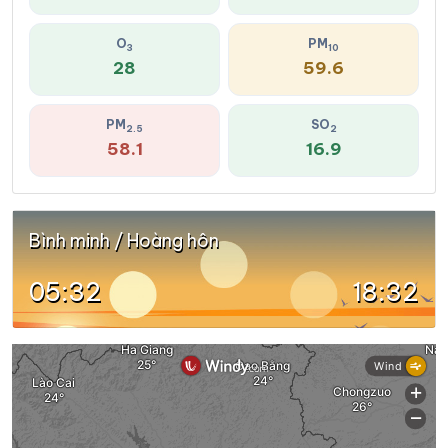
O
PM
3
10
28
59.6
PM
SO
2.5
2
58.1
16.9
Bình minh / Hoàng hôn
05:32
18:32