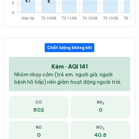
Chất lượng không khí
Kém · AQI 141
Nhóm nhạy cảm (trẻ em, người già, người
bệnh hô hấp) nên giảm hoạt động ngoài trời.
CO
NH
3
802
0
NO
NO
2
0
40.8