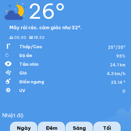
26°
Mây rải rác, cảm giác như 32°.
🌅 05:30 · 🌇 18:33
Thấp/Cao
25°/35°
Độ ẩm
95%
Tầm nhìn
24.1 km
Gió
4.3 km/h
Điểm ngưng
25.14 °
UV
0
Nhiệt độ
Ngày
Đêm
Sáng
Tối