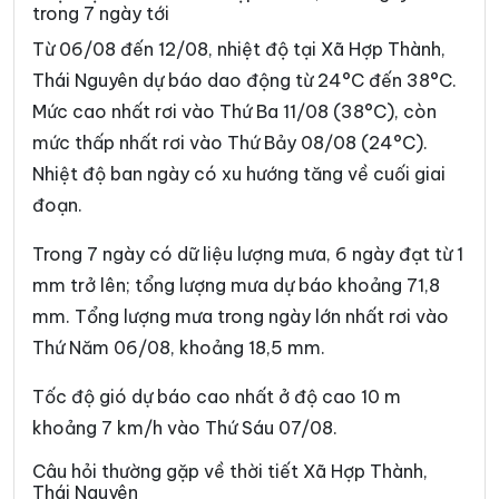
trong 7 ngày tới
Xã Cường Lợi
Xã Đại Phúc
Từ 06/08 đến 12/08, nhiệt độ tại Xã Hợp Thành,
Xã Đại Từ
Xã Dân Tiến
Thái Nguyên dự báo dao động từ 24°C đến 38°C.
Mức cao nhất rơi vào Thứ Ba 11/08 (38°C), còn
Xã Điềm Thụy
Xã Định Hóa
mức thấp nhất rơi vào Thứ Bảy 08/08 (24°C).
Xã Đồng Hỷ
Xã Đồng Phúc
Nhiệt độ ban ngày có xu hướng tăng về cuối giai
Xã Đức Lương
Xã Hiệp Lực
đoạn.
Xã Kha Sơn
Xã Kim Phượng
Trong 7 ngày có dữ liệu lượng mưa, 6 ngày đạt từ 1
mm trở lên; tổng lượng mưa dự báo khoảng 71,8
Xã La Bằng
Xã La Hiên
mm. Tổng lượng mưa trong ngày lớn nhất rơi vào
Xã Lam Vỹ
Xã Nà Phặc
Thứ Năm 06/08, khoảng 18,5 mm.
Xã Na Rì
Xã Nam Cường
Tốc độ gió dự báo cao nhất ở độ cao 10 m
Xã Nam Hòa
Xã Ngân Sơn
khoảng 7 km/h vào Thứ Sáu 07/08.
Xã Nghĩa Tá
Xã Nghiên Loan
Câu hỏi thường gặp về thời tiết Xã Hợp Thành,
Thái Nguyên