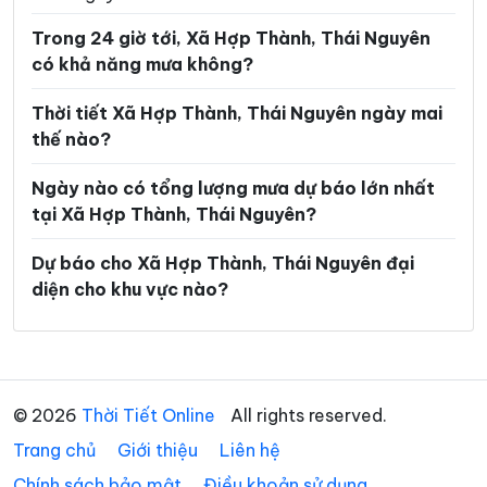
Xã Nghinh Tường
Xã Phong Quang
Trong 24 giờ tới, Xã Hợp Thành, Thái Nguyên
Xã Phú Bình
Xã Phú Đình
có khả năng mưa không?
Xã Phú Lạc
Xã Phú Lương
Thời tiết Xã Hợp Thành, Thái Nguyên ngày mai
Xã Phú Thịnh
Xã Phủ Thông
thế nào?
Xã Phú Xuyên
Xã Phúc Lộc
Ngày nào có tổng lượng mưa dự báo lớn nhất
tại Xã Hợp Thành, Thái Nguyên?
Xã Phượng Tiến
Xã Quân Chu
Xã Quảng Bạch
Xã Quang Sơn
Dự báo cho Xã Hợp Thành, Thái Nguyên đại
diện cho khu vực nào?
Xã Sảng Mộc
Xã Tân Cương
Xã Tân Khánh
Xã Tân Kỳ
Xã Tân Thành
Xã Thần Sa
© 2026
Thời Tiết Online
All rights reserved.
Xã Thành Công
Xã Thanh Mai
Trang chủ
Giới thiệu
Liên hệ
Xã Thanh Thịnh
Xã Thượng Minh
Chính sách bảo mật
Điều khoản sử dụng