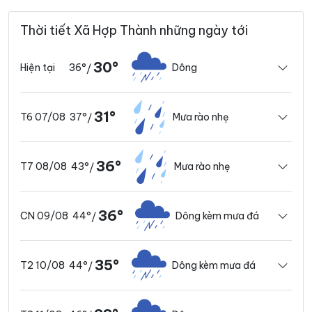
Thời tiết Xã Hợp Thành những ngày tới
30°
36°
Dông
Hiện tại
/
31°
37°
Mưa rào nhẹ
T6 07/08
/
36°
43°
Mưa rào nhẹ
T7 08/08
/
36°
44°
Dông kèm mưa đá
CN 09/08
/
35°
44°
Dông kèm mưa đá
T2 10/08
/