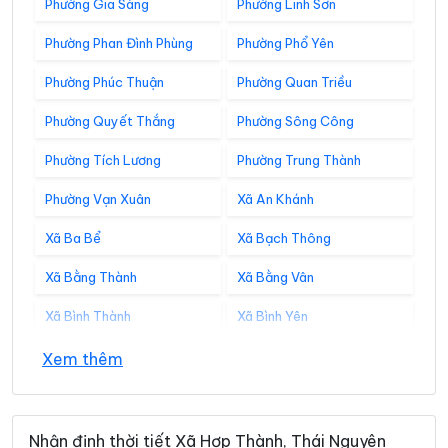
Phường Gia Sàng
Phường Linh Sơn
Phường Phan Đình Phùng
Phường Phổ Yên
Phường Phúc Thuận
Phường Quan Triều
Phường Quyết Thắng
Phường Sông Công
Phường Tích Lương
Phường Trung Thành
Phường Vạn Xuân
Xã An Khánh
Xã Ba Bể
Xã Bạch Thông
Xã Bằng Thành
Xã Bằng Vân
Xã Bình Thành
Xã Bình Yên
Xã Cẩm Giàng
Xã Cao Minh
Xem thêm
Xã Chợ Đồn
Xã Chợ Mới
Xã Chợ Rã
Xã Côn Minh
Nhận định thời tiết Xã Hợp Thành, Thái Nguyên