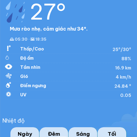
27°
Mưa rào nhẹ, cảm giác như 34°.
🌅 05:30 · 🌇 18:35
Thấp/Cao
25°/30°
Độ ẩm
88%
Tầm nhìn
16.9 km
Gió
4 km/h
Điểm ngưng
24.84 °
UV
0.05
Nhiệt độ
Ngày
Đêm
Sáng
Tối