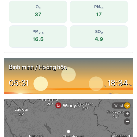
O
PM
3
10
37
17
PM
SO
2.5
2
16.5
4.9
Bình minh / Hoàng hôn
05:31
18:34