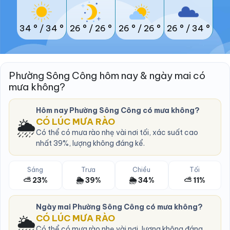
34 °
/
34 °
26 °
/
26 °
26 °
/
26 °
26 °
/
34 °
Phường Sông Công hôm nay & ngày mai có
mưa không?
Hôm nay Phường Sông Công có mưa không?
🌦️
CÓ LÚC MƯA RÀO
Có thể có mưa rào nhẹ vài nơi tối, xác suất cao
nhất 39%, lượng không đáng kể.
Sáng
Trưa
Chiều
Tối
⛅ 23%
🌦️ 39%
🌦️ 34%
⛅ 11%
Ngày mai Phường Sông Công có mưa không?
🌦️
CÓ LÚC MƯA RÀO
Có thể có mưa rào nhẹ vài nơi, lượng không đáng