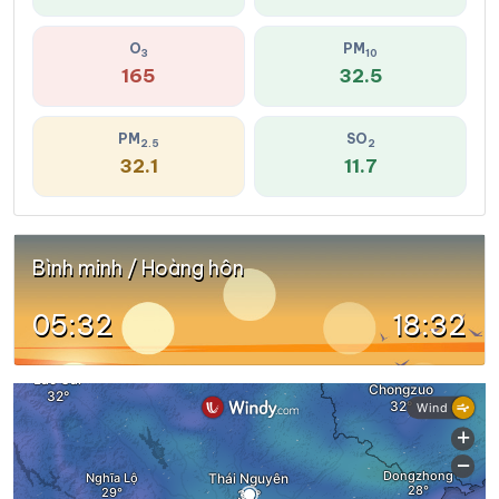
O
PM
3
10
165
32.5
PM
SO
2.5
2
32.1
11.7
Bình minh / Hoàng hôn
05:32
18:32