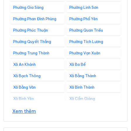
Phường Gia Sàng
Phường Linh Sơn
Phường Phan Đình Phùng
Phường Phổ Yên
Phường Phúc Thuận
Phường Quan Triều
Phường Quyết Thắng
Phường Tích Lương
Phường Trung Thành
Phường Vạn Xuân
Xã An Khánh
Xã Ba Bể
Xã Bạch Thông
Xã Bằng Thành
Xã Bằng Vân
Xã Bình Thành
Xã Bình Yên
Xã Cẩm Giàng
Xã Cao Minh
Xã Chợ Đồn
Xem thêm
Xã Chợ Mới
Xã Chợ Rã