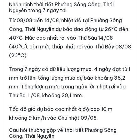
Xã Côn Minh
Xã Cường Lợi
Nhận định thời tiết Phường Sông Công, Thái
Nguyên trong 7 ngày tới
Xã Đại Phúc
Xã Đại Từ
Từ 08/08 đến 14/08, nhiệt độ tại Phường Sông
Xã Dân Tiến
Xã Điềm Thụy
Công, Thái Nguyên dự báo dao động từ 26°C đến
40°C. Mức cao nhất rơi vào Thứ Sáu 14/08
Xã Định Hóa
Xã Đồng Hỷ
(40°C), còn mức thấp nhất rơi vào Thứ Bảy 08/08
Xã Đồng Phúc
Xã Đức Lương
(26°C).
Xã Hiệp Lực
Xã Hợp Thành
Trong 7 ngày có dữ liệu lượng mưa, 4 ngày đạt từ 1
Xã Kha Sơn
Xã Kim Phượng
mm trở lên; tổng lượng mưa dự báo khoảng 36,2
mm. Tổng lượng mưa trong ngày lớn nhất rơi vào
Xã La Bằng
Xã La Hiên
Thứ Ba 11/08, khoảng 20,1 mm.
Xã Lam Vỹ
Xã Nà Phặc
Tốc độ gió dự báo cao nhất ở độ cao 10 m
Xã Na Rì
Xã Nam Cường
khoảng 9 km/h vào Chủ nhật 09/08.
Xã Nam Hòa
Xã Ngân Sơn
Câu hỏi thường gặp về thời tiết Phường Sông
Công, Thái Nguyên
Xã Nghĩa Tá
Xã Nghiên Loan