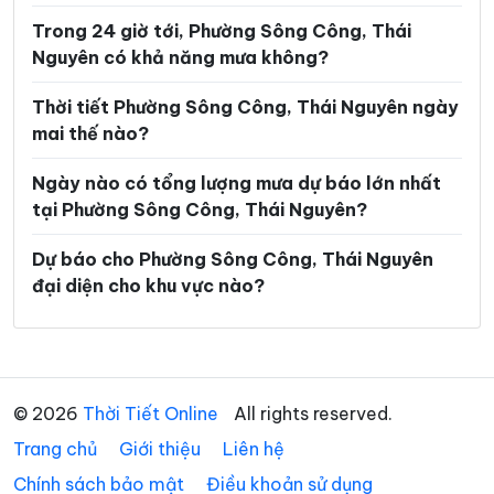
Trong 24 giờ tới, Phường Sông Công, Thái
Xã Nghinh Tường
Xã Phong Quang
Nguyên có khả năng mưa không?
Xã Phú Bình
Xã Phú Đình
Thời tiết Phường Sông Công, Thái Nguyên ngày
Xã Phú Lạc
Xã Phú Lương
mai thế nào?
Xã Phú Thịnh
Xã Phủ Thông
Ngày nào có tổng lượng mưa dự báo lớn nhất
Xã Phú Xuyên
Xã Phúc Lộc
tại Phường Sông Công, Thái Nguyên?
Xã Phượng Tiến
Xã Quân Chu
Dự báo cho Phường Sông Công, Thái Nguyên
đại diện cho khu vực nào?
Xã Quảng Bạch
Xã Quang Sơn
Xã Sảng Mộc
Xã Tân Cương
Xã Tân Khánh
Xã Tân Kỳ
© 2026
Thời Tiết Online
All rights reserved.
Xã Tân Thành
Xã Thần Sa
Trang chủ
Giới thiệu
Liên hệ
Xã Thành Công
Xã Thanh Mai
Chính sách bảo mật
Điều khoản sử dụng