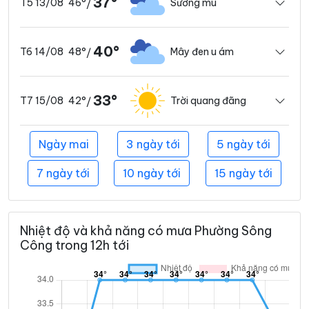
37°
46°
Sương mù
T5 13/08
/
40°
48°
Mây đen u ám
T6 14/08
/
33°
42°
Trời quang đãng
T7 15/08
/
Ngày mai
3 ngày tới
5 ngày tới
7 ngày tới
10 ngày tới
15 ngày tới
Nhiệt độ và khả năng có mưa Phường Sông
Công trong 12h tới