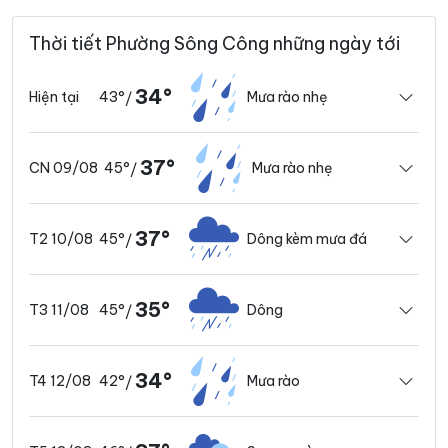
Thời tiết Phường Sông Công những ngày tới
34°
43°
Mưa rào nhẹ
Hiện tại
/
37°
45°
Mưa rào nhẹ
CN 09/08
/
37°
45°
Dông kèm mưa đá
T2 10/08
/
35°
45°
Dông
T3 11/08
/
34°
42°
Mưa rào
T4 12/08
/