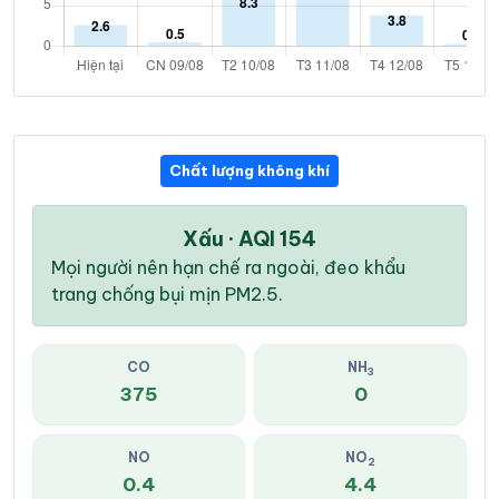
Chất lượng không khí
Xấu · AQI 154
Mọi người nên hạn chế ra ngoài, đeo khẩu
trang chống bụi mịn PM2.5.
CO
NH
3
375
0
NO
NO
2
0.4
4.4