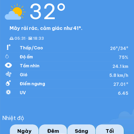
32°
Mây rải rác, cảm giác như 41°.
🌅 05:31 · 🌇 18:33
Thấp/Cao
26°/34°
Độ ẩm
75%
Tầm nhìn
24.1 km
Gió
5.8 km/h
Điểm ngưng
27.01 °
UV
6.45
Nhiệt độ
Ngày
Đêm
Sáng
Tối