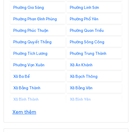
Phường Gia Sàng
Phường Linh Sơn
Phường Phan Đình Phùng
Phường Phổ Yên
Phường Phúc Thuận
Phường Quan Triều
Phường Quyết Thắng
Phường Sông Công
Phường Tích Lương
Phường Trung Thành
Phường Vạn Xuân
Xã An Khánh
Xã Ba Bể
Xã Bạch Thông
Xã Bằng Thành
Xã Bằng Vân
Xã Bình Thành
Xã Bình Yên
Xã Cẩm Giàng
Xã Cao Minh
Xem thêm
Xã Chợ Đồn
Xã Chợ Mới