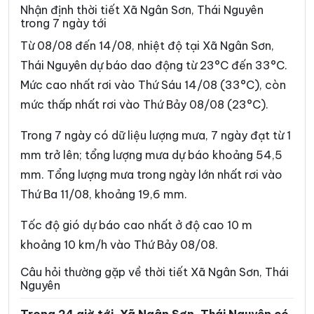
Xã Chợ Rã
Xã Côn Minh
Nhận định thời tiết Xã Ngân Sơn, Thái Nguyên
trong 7 ngày tới
Xã Cường Lợi
Xã Đại Phúc
Từ 08/08 đến 14/08, nhiệt độ tại Xã Ngân Sơn,
Xã Đại Từ
Xã Dân Tiến
Thái Nguyên dự báo dao động từ 23°C đến 33°C.
Mức cao nhất rơi vào Thứ Sáu 14/08 (33°C), còn
Xã Điềm Thụy
Xã Định Hóa
mức thấp nhất rơi vào Thứ Bảy 08/08 (23°C).
Xã Đồng Hỷ
Xã Đồng Phúc
Trong 7 ngày có dữ liệu lượng mưa, 7 ngày đạt từ 1
Xã Đức Lương
Xã Hiệp Lực
mm trở lên; tổng lượng mưa dự báo khoảng 54,5
Xã Hợp Thành
Xã Kha Sơn
mm. Tổng lượng mưa trong ngày lớn nhất rơi vào
Thứ Ba 11/08, khoảng 19,6 mm.
Xã Kim Phượng
Xã La Bằng
Xã La Hiên
Xã Lam Vỹ
Tốc độ gió dự báo cao nhất ở độ cao 10 m
khoảng 10 km/h vào Thứ Bảy 08/08.
Xã Nà Phặc
Xã Na Rì
Câu hỏi thường gặp về thời tiết Xã Ngân Sơn, Thái
Xã Nam Cường
Xã Nam Hòa
Nguyên
Xã Nghĩa Tá
Xã Nghiên Loan