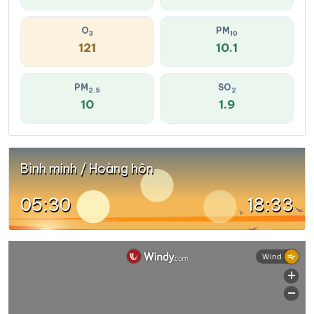
O
PM
3
10
121
10.1
PM
SO
2.5
2
10
1.9
Bình minh / Hoàng hôn
05:30
18:33