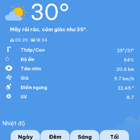
30°
Mây rải rác, cảm giác như 35°.
🌅 05:29 · 🌇 18:34
Thấp/Cao
23°/31°
Độ ẩm
64%
Tầm nhìn
20.6 km
Gió
9.7 km/h
Điểm ngưng
22.45 °
UV
8.7
Nhiệt độ
Ngày
Đêm
Sáng
Tối