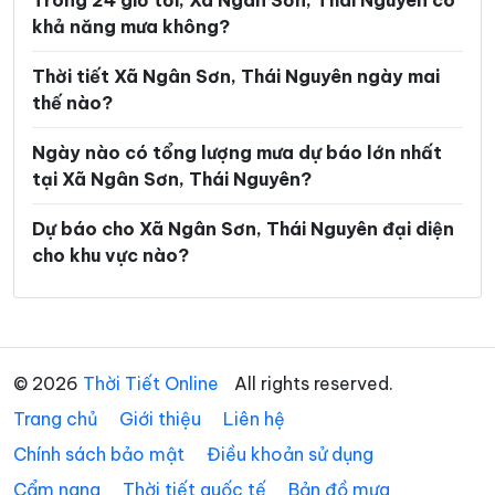
Trong 24 giờ tới, Xã Ngân Sơn, Thái Nguyên có
khả năng mưa không?
Xã Nghinh Tường
Xã Phong Quang
Xã Phú Bình
Xã Phú Đình
Thời tiết Xã Ngân Sơn, Thái Nguyên ngày mai
thế nào?
Xã Phú Lạc
Xã Phú Lương
Ngày nào có tổng lượng mưa dự báo lớn nhất
Xã Phú Thịnh
Xã Phủ Thông
tại Xã Ngân Sơn, Thái Nguyên?
Xã Phú Xuyên
Xã Phúc Lộc
Dự báo cho Xã Ngân Sơn, Thái Nguyên đại diện
Xã Phượng Tiến
Xã Quân Chu
cho khu vực nào?
Xã Quảng Bạch
Xã Quang Sơn
Xã Sảng Mộc
Xã Tân Cương
Xã Tân Khánh
Xã Tân Kỳ
© 2026
Thời Tiết Online
All rights reserved.
Trang chủ
Xã Tân Thành
Giới thiệu
Liên hệ
Xã Thần Sa
Chính sách bảo mật
Điều khoản sử dụng
Xã Thành Công
Xã Thanh Mai
Cẩm nang
Thời tiết quốc tế
Bản đồ mưa