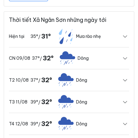
Thời tiết Xã Ngân Sơn những ngày tới
31°
35°
Mưa rào nhẹ
Hiện tại
/
32°
37°
Dông
CN 09/08
/
32°
37°
Dông
T2 10/08
/
32°
39°
Dông
T3 11/08
/
32°
39°
Dông
T4 12/08
/