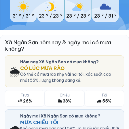
31 °
/
31 °
23 °
/
23 °
23 °
/
23 °
23 °
/
31 °
Xã Ngân Sơn hôm nay & ngày mai có mưa
không?
Hôm nay Xã Ngân Sơn có mưa không?
🌦️
CÓ LÚC MƯA RÀO
Có thể có mưa rào nhẹ vài nơi tối, xác suất cao
nhất 55%, lượng không đáng kể.
Trưa
Chiều
Tối
⛅ 26%
🌦️ 33%
🌧️ 55%
Ngày mai Xã Ngân Sơn có mưa không?
MƯA CHIỀU TỐI
🌧️
Khả năng mưa cao nhất 59%, mưa rải rác nhiều thời