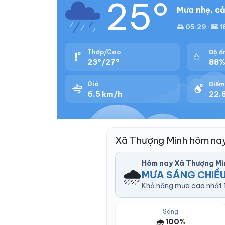
25°
Mưa nhẹ, cả
🌅 05:29 · 🌇 
Thấp/Cao
Độ ẩ
23°/27°
88
Gió
Điểm
6.5 km/h
22.8
Xã Thượng Minh hôm na
Hôm nay Xã Thượng Mi
🌧️
MƯA SÁNG CHIỀU
Khả năng mưa cao nhất 1
Sáng
🌧️ 100%