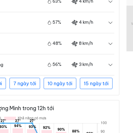
63%
4 km/h
57%
4 km/h
48%
8 km/h
56%
3 km/h
ng
i
7 ngày tới
10 ngày tới
15 ngày tới
ng Minh trong 12h tới