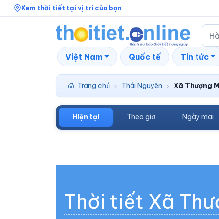
Xem thời tiết tại vị trí của bạn
Việt Nam
Quốc tế
Tin tức
Trang chủ
Thái Nguyên
Xã Thượng M
›
›
Hiện tại
Theo giờ
Ngày mai
Thời tiết Xã Th