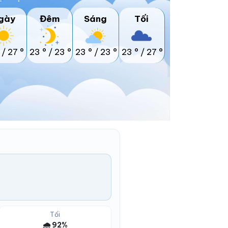
gày
Đêm
Sáng
Tối
/
27 °
23 °
/
23 °
23 °
/
23 °
23 °
/
27 °
Tối
🌧️ 92%