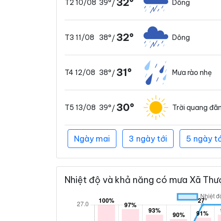
32°
39°
Dông
T2 10/08
/
32°
38°
Dông
T3 11/08
/
31°
38°
Mưa rào nhẹ
T4 12/08
/
30°
39°
Trời quang đã
T5 13/08
/
Ngày mai
3 ngày tới
5 ngày tớ
Nhiệt độ và khả năng có mưa Xã Thượ