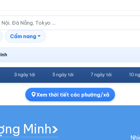
Cẩm nang
inh
3 ngày tới
5 ngày tới
7 ngày tới
10 ng
Xem thời tiết các phường/xã
ượng Minh
Nhi