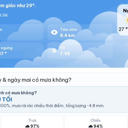
m giác như 29°.
N
18:36
27 °
m
Tầm nhìn
%
8.4 km
 ngưng
UV
7 °
7.95
y & ngày mai có mưa không?
nh có mưa không?
 TỐI
00%, mưa rải rác nhiều thời điểm, tổng lượng ~4.8 mm.
Trưa
Chiều
🌧️ 97%
🌧️ 94%