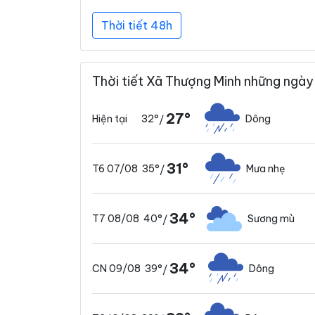
Thời tiết 48h
Thời tiết Xã Thượng Minh những ngày 
27°
32°
Dông
Hiện tại
/
31°
35°
Mưa nhẹ
T6 07/08
/
34°
40°
Sương mù
T7 08/08
/
34°
39°
Dông
CN 09/08
/