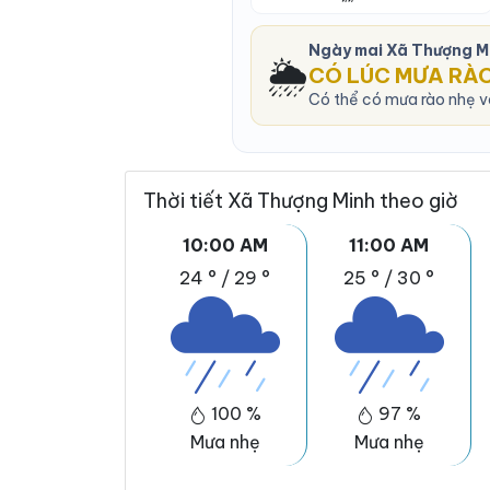
Ngày mai Xã Thượng M
🌦️
CÓ LÚC MƯA RÀ
Có thể có mưa rào nhẹ v
Thời tiết Xã Thượng Minh theo giờ
10:00 AM
11:00 AM
24 °
/
29 °
25 °
/
30 °
100 %
97 %
Mưa nhẹ
Mưa nhẹ