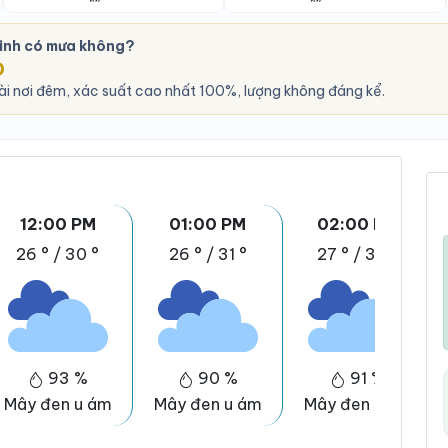
inh có mưa không?
O
ài nơi đêm, xác suất cao nhất 100%, lượng không đáng kể.
12:00 PM
01:00 PM
02:00 PM
26 °
/
30 °
26 °
/
31 °
27 °
/
32 °
93 %
90 %
91 %
Mây đen u ám
Mây đen u ám
Mây đen u ám