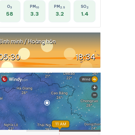
O
PM
PM
SO
3
10
2.5
2
58
3.3
3.2
1.4
Bình minh / Hoàng hôn
05:30
18:34