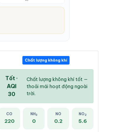
Chất lượng không khí
03:00 PM
04:00 PM
05:00 PM
27 °
/
31 °
27 °
/
32 °
27 °
/
31 °
Tốt ·
Chất lượng không khí tốt —
AQI
thoải mái hoạt động ngoài
trời.
30
93 %
94 %
93 %
CO
NH
NO
NO
3
2
Mây đen u ám
Mây đen u ám
Mây đen u ám
220
0
0.2
5.6