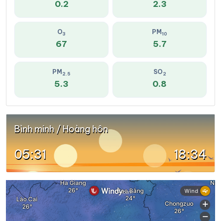
0.2
2.3
O
PM
3
10
67
5.7
PM
SO
2.5
2
5.3
0.8
Bình minh / Hoàng hôn
05:31
18:34