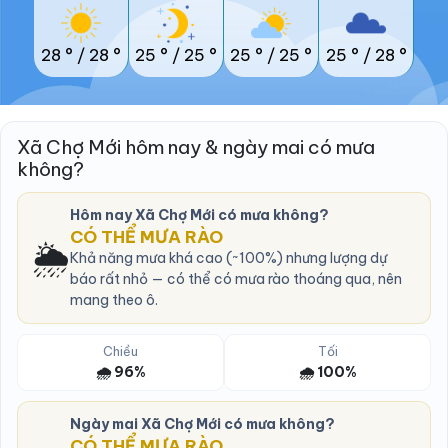
28 °
/
28 °
25 °
/
25 °
25 °
/
25 °
25 °
/
28 °
Xã Chợ Mới hôm nay & ngày mai có mưa
không?
Hôm nay Xã Chợ Mới có mưa không?
CÓ THỂ MƯA RÀO
🌦️
Khả năng mưa khá cao (~100%) nhưng lượng dự
báo rất nhỏ — có thể có mưa rào thoáng qua, nên
mang theo ô.
Chiều
Tối
🌧️ 96%
🌧️ 100%
Ngày mai Xã Chợ Mới có mưa không?
CÓ THỂ MƯA RÀO