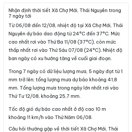
Xã Côn Minh
Xã Cường Lợi
Nhận định thời tiết Xã Chợ Mới, Thái Nguyên trong
7 ngày tới
Xã Đại Phúc
Xã Đại Từ
Từ 06/08 đến 12/08, nhiệt độ tại Xã Chợ Mới, Thái
Xã Dân Tiến
Xã Điềm Thụy
Nguyên dự báo dao động từ 24°C đến 37°C. Mức
cao nhất rơi vào Thứ Ba 11/08 (37°C), còn mức
Xã Định Hóa
Xã Đồng Hỷ
thấp nhất rơi vào Thứ Sáu 07/08 (24°C). Nhiệt độ
Xã Đồng Phúc
Xã Đức Lương
ban ngày có xu hướng tăng về cuối giai đoạn.
Xã Hiệp Lực
Xã Hợp Thành
Trong 7 ngày có dữ liệu lượng mưa, 5 ngày đạt từ 1
Xã Kha Sơn
Xã Kim Phượng
mm trở lên; tổng lượng mưa dự báo khoảng 41,8
mm. Tổng lượng mưa trong ngày lớn nhất rơi vào
Xã La Bằng
Xã La Hiên
Thứ Tư 12/08, khoảng 25,7 mm.
Xã Lam Vỹ
Xã Nà Phặc
Tốc độ gió dự báo cao nhất ở độ cao 10 m
Xã Na Rì
Xã Nam Cường
khoảng 11 km/h vào Thứ Năm 06/08.
Xã Nam Hòa
Xã Ngân Sơn
Câu hỏi thường gặp về thời tiết Xã Chợ Mới, Thái