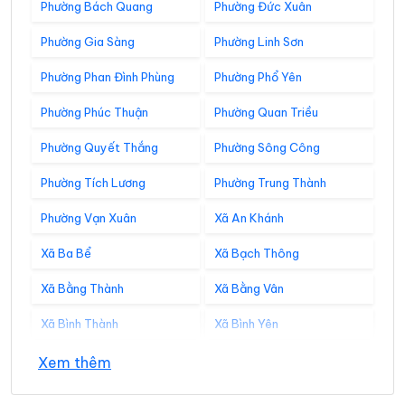
Phường Bách Quang
Phường Đức Xuân
Phường Gia Sàng
Phường Linh Sơn
Phường Phan Đình Phùng
Phường Phổ Yên
Phường Phúc Thuận
Phường Quan Triều
Phường Quyết Thắng
Phường Sông Công
Phường Tích Lương
Phường Trung Thành
Phường Vạn Xuân
Xã An Khánh
Xã Ba Bể
Xã Bạch Thông
Xã Bằng Thành
Xã Bằng Vân
Xã Bình Thành
Xã Bình Yên
Xã Cẩm Giàng
Xã Cao Minh
Xem thêm
Xã Chợ Đồn
Xã Chợ Rã