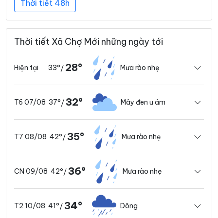
Thời tiết 48h
Thời tiết Xã Chợ Mới những ngày tới
28°
33°
Mưa rào nhẹ
Hiện tại
/
32°
37°
Mây đen u ám
T6 07/08
/
35°
42°
Mưa rào nhẹ
T7 08/08
/
36°
42°
Mưa rào nhẹ
CN 09/08
/
34°
41°
Dông
T2 10/08
/