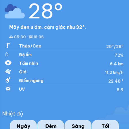
28°
Mây đen u ám, cảm giác như 32°.
🌅 05:30 · 🌇 18:35
Thấp/Cao
25°/28°
Độ ẩm
72%
Tầm nhìn
6.4 km
Gió
11.2 km/h
Điểm ngưng
22.48 °
UV
5.9
Nhiệt độ
Ngày
Đêm
Sáng
Tối