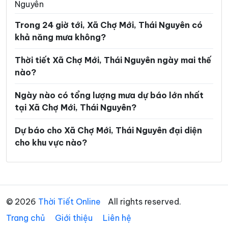
Nguyên
Xã Nghĩa Tá
Xã Nghiên Loan
Trong 24 giờ tới, Xã Chợ Mới, Thái Nguyên có
Xã Nghinh Tường
Xã Phong Quang
khả năng mưa không?
Xã Phú Bình
Xã Phú Đình
Thời tiết Xã Chợ Mới, Thái Nguyên ngày mai thế
Xã Phú Lạc
Xã Phú Lương
nào?
Xã Phú Thịnh
Xã Phủ Thông
Ngày nào có tổng lượng mưa dự báo lớn nhất
Xã Phú Xuyên
Xã Phúc Lộc
tại Xã Chợ Mới, Thái Nguyên?
Xã Phượng Tiến
Xã Quân Chu
Dự báo cho Xã Chợ Mới, Thái Nguyên đại diện
cho khu vực nào?
Xã Quảng Bạch
Xã Quang Sơn
Xã Sảng Mộc
Xã Tân Cương
Xã Tân Khánh
Xã Tân Kỳ
© 2026
Thời Tiết Online
All rights reserved.
Xã Tân Thành
Xã Thần Sa
Trang chủ
Giới thiệu
Liên hệ
Xã Thành Công
Xã Thanh Mai