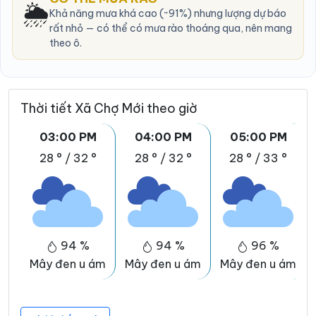
🌦️
Khả năng mưa khá cao (~91%) nhưng lượng dự báo
rất nhỏ — có thể có mưa rào thoáng qua, nên mang
theo ô.
Thời tiết Xã Chợ Mới theo giờ
03:00 PM
04:00 PM
05:00 PM
28 °
/
32 °
28 °
/
32 °
28 °
/
33 °
94 %
94 %
96 %
Mây đen u ám
Mây đen u ám
Mây đen u ám