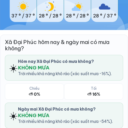
37 °
/
37 °
28 °
/
28 °
28 °
/
28 °
28 °
/
37 °
Xã Đại Phúc hôm nay & ngày mai có mưa
không?
Hôm nay Xã Đại Phúc có mưa không?
☀️
KHÔNG MƯA
Trời nhiều khả năng khô ráo (xác suất mưa ~16%).
Chiều
Tối
⛅ 0%
⛅ 16%
Ngày mai Xã Đại Phúc có mưa không?
☀️
KHÔNG MƯA
Trời nhiều khả năng khô ráo (xác suất mưa ~54%).