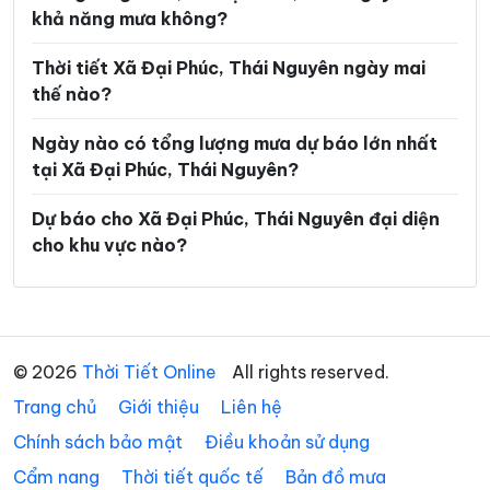
Xã Phú Bình
Xã Phú Đình
khả năng mưa không?
Xã Phú Lạc
Xã Phú Lương
Thời tiết Xã Đại Phúc, Thái Nguyên ngày mai
Xã Phú Thịnh
Xã Phủ Thông
thế nào?
Xã Phú Xuyên
Xã Phúc Lộc
Ngày nào có tổng lượng mưa dự báo lớn nhất
tại Xã Đại Phúc, Thái Nguyên?
Xã Phượng Tiến
Xã Quân Chu
Xã Quảng Bạch
Xã Quang Sơn
Dự báo cho Xã Đại Phúc, Thái Nguyên đại diện
cho khu vực nào?
Xã Sảng Mộc
Xã Tân Cương
Xã Tân Khánh
Xã Tân Kỳ
Xã Tân Thành
Xã Thần Sa
© 2026
Thời Tiết Online
All rights reserved.
Xã Thành Công
Xã Thanh Mai
Trang chủ
Giới thiệu
Liên hệ
Xã Thanh Thịnh
Xã Thượng Minh
Chính sách bảo mật
Điều khoản sử dụng
Xã Thượng Quan
Xã Trại Cau
Cẩm nang
Thời tiết quốc tế
Bản đồ mưa