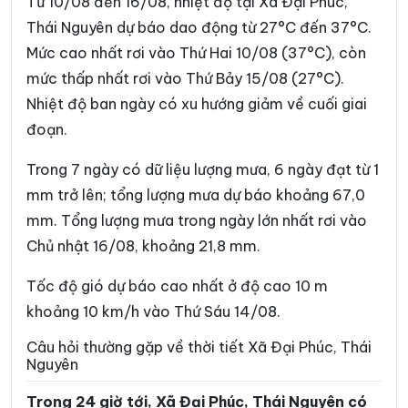
Từ 10/08 đến 16/08, nhiệt độ tại Xã Đại Phúc,
Xã Dân Tiến
Xã Điềm Thụy
Thái Nguyên dự báo dao động từ 27°C đến 37°C.
Mức cao nhất rơi vào Thứ Hai 10/08 (37°C), còn
Xã Định Hóa
Xã Đồng Hỷ
mức thấp nhất rơi vào Thứ Bảy 15/08 (27°C).
Xã Đồng Phúc
Xã Đức Lương
Nhiệt độ ban ngày có xu hướng giảm về cuối giai
Xã Hiệp Lực
Xã Hợp Thành
đoạn.
Xã Kha Sơn
Xã Kim Phượng
Trong 7 ngày có dữ liệu lượng mưa, 6 ngày đạt từ 1
mm trở lên; tổng lượng mưa dự báo khoảng 67,0
Xã La Bằng
Xã La Hiên
mm. Tổng lượng mưa trong ngày lớn nhất rơi vào
Xã Lam Vỹ
Xã Nà Phặc
Chủ nhật 16/08, khoảng 21,8 mm.
Xã Na Rì
Xã Nam Cường
Tốc độ gió dự báo cao nhất ở độ cao 10 m
Xã Nam Hòa
Xã Ngân Sơn
khoảng 10 km/h vào Thứ Sáu 14/08.
Xã Nghĩa Tá
Xã Nghiên Loan
Câu hỏi thường gặp về thời tiết Xã Đại Phúc, Thái
Nguyên
Xã Nghinh Tường
Xã Phong Quang
Trong 24 giờ tới, Xã Đại Phúc, Thái Nguyên có