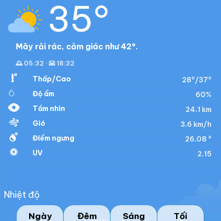
35°
Mây rải rác, cảm giác như 42°.
🌅 05:32 · 🌇 18:32
Thấp/Cao
28°/37°
Độ ẩm
60%
Tầm nhìn
24.1 km
Gió
3.6 km/h
Điểm ngưng
26.08 °
UV
2.15
Nhiệt độ
Ngày
Đêm
Sáng
Tối