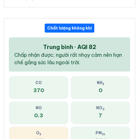
Chất lượng không khí
Trung bình · AQI 82
Chấp nhận được; người rất nhạy cảm nên hạn
chế gắng sức lâu ngoài trời.
CO
NH
3
370
0
NO
NO
2
0.3
7
O
PM
3
10