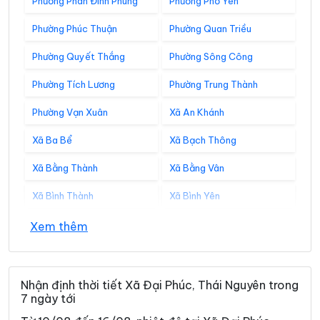
Phường Phan Đình Phùng
Phường Phổ Yên
Phường Phúc Thuận
Phường Quan Triều
Phường Quyết Thắng
Phường Sông Công
Phường Tích Lương
Phường Trung Thành
Phường Vạn Xuân
Xã An Khánh
Xã Ba Bể
Xã Bạch Thông
Xã Bằng Thành
Xã Bằng Vân
Xã Bình Thành
Xã Bình Yên
Xã Cẩm Giàng
Xã Cao Minh
Xem thêm
Xã Chợ Đồn
Xã Chợ Mới
Xã Chợ Rã
Xã Côn Minh
Nhận định thời tiết Xã Đại Phúc, Thái Nguyên trong
7 ngày tới
Xã Cường Lợi
Xã Đại Từ