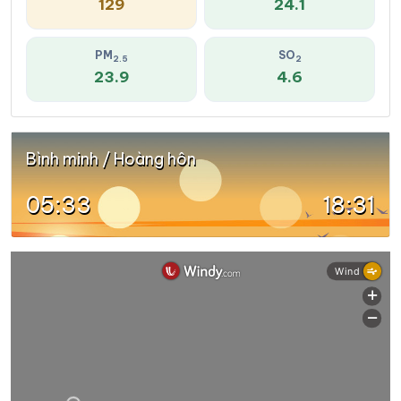
129
24.1
PM
SO
2.5
2
23.9
4.6
Bình minh / Hoàng hôn
05:33
18:31