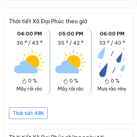
Thời tiết Xã Đại Phúc theo giờ
04:00 PM
05:00 PM
06:00 PM
36 °
/
43 °
35 °
/
42 °
33 °
/
40 °
0 %
0 %
0 %
Mây rải rác
Mây rải rác
Mưa rào nhẹ
Thời tiết 48h