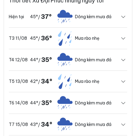
Thời tiết Xã Đại Phúc những ngày tới
37°
45°
Dông kèm mưa đá
Hiện tại
/
36°
45°
Mưa rào nhẹ
T3 11/08
/
35°
44°
Dông kèm mưa đá
T4 12/08
/
34°
42°
Mưa rào nhẹ
T5 13/08
/
35°
44°
Dông kèm mưa đá
T6 14/08
/
34°
43°
Dông kèm mưa đá
T7 15/08
/