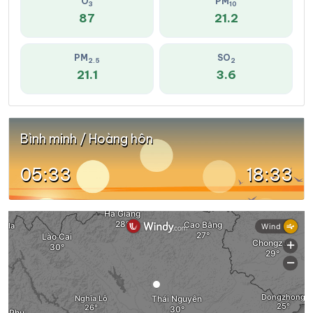
O
PM
3
10
87
21.2
PM
SO
2.5
2
21.1
3.6
Bình minh / Hoàng hôn
05:33
18:33