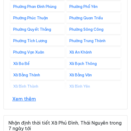
Phường Phan Đình Phùng
Phường Phổ Yên
Phường Phúc Thuận
Phường Quan Triều
Phường Quyết Thắng
Phường Sông Công
Phường Tích Lương
Phường Trung Thành
Phường Vạn Xuân
Xã An Khánh
Xã Ba Bể
Xã Bạch Thông
Xã Bằng Thành
Xã Bằng Vân
Xã Bình Thành
Xã Bình Yên
Xã Cẩm Giàng
Xã Cao Minh
Xem thêm
Xã Chợ Đồn
Xã Chợ Mới
Xã Chợ Rã
Xã Côn Minh
Nhận định thời tiết Xã Phú Đình, Thái Nguyên trong
7 ngày tới