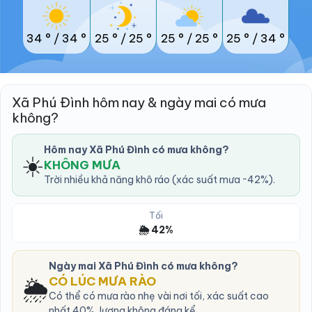
34 °
/
34 °
25 °
/
25 °
25 °
/
25 °
25 °
/
34 °
Xã Phú Đình hôm nay & ngày mai có mưa
không?
Hôm nay Xã Phú Đình có mưa không?
☀️
KHÔNG MƯA
Trời nhiều khả năng khô ráo (xác suất mưa ~42%).
Tối
🌦️ 42%
Ngày mai Xã Phú Đình có mưa không?
🌦️
CÓ LÚC MƯA RÀO
Có thể có mưa rào nhẹ vài nơi tối, xác suất cao
nhất 40%, lượng không đáng kể.