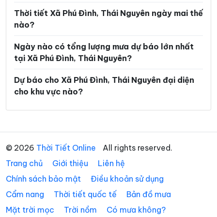
Xã Phong Quang
Xã Phú Bình
Thời tiết Xã Phú Đình, Thái Nguyên ngày mai thế
nào?
Xã Phú Lạc
Xã Phú Lương
Ngày nào có tổng lượng mưa dự báo lớn nhất
Xã Phú Thịnh
Xã Phủ Thông
tại Xã Phú Đình, Thái Nguyên?
Xã Phú Xuyên
Xã Phúc Lộc
Dự báo cho Xã Phú Đình, Thái Nguyên đại diện
Xã Phượng Tiến
Xã Quân Chu
cho khu vực nào?
Xã Quảng Bạch
Xã Quang Sơn
Xã Sảng Mộc
Xã Tân Cương
Xã Tân Khánh
Xã Tân Kỳ
© 2026
Thời Tiết Online
All rights reserved.
Trang chủ
Xã Tân Thành
Giới thiệu
Liên hệ
Xã Thần Sa
Chính sách bảo mật
Điều khoản sử dụng
Xã Thành Công
Xã Thanh Mai
Cẩm nang
Thời tiết quốc tế
Bản đồ mưa
Xã Thanh Thịnh
Xã Thượng Minh
Mặt trời mọc
Trời nồm
Có mưa không?