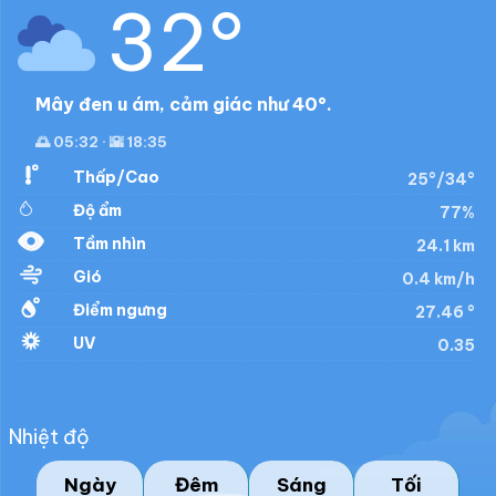
32°
Mây đen u ám, cảm giác như 40°.
🌅 05:32 · 🌇 18:35
Thấp/Cao
25°/34°
Độ ẩm
77%
Tầm nhìn
24.1 km
Gió
0.4 km/h
Điểm ngưng
27.46 °
UV
0.35
Nhiệt độ
Ngày
Đêm
Sáng
Tối