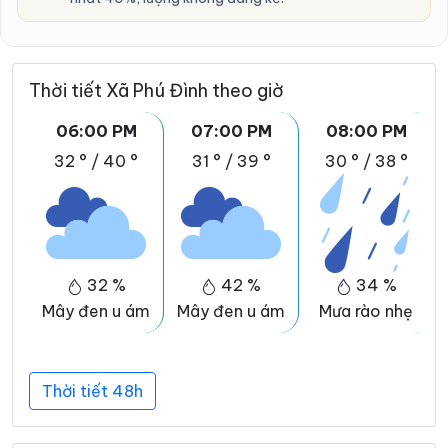
Thời tiết Xã Phú Đình theo giờ
06:00 PM
07:00 PM
08:00 PM
32 °
/
40 °
31 °
/
39 °
30 °
/
38 °
32 %
42 %
34 %
Mây đen u ám
Mây đen u ám
Mưa rào nhẹ
Thời tiết 48h