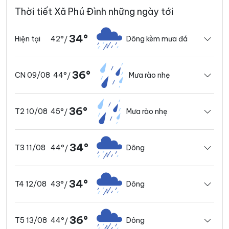
Thời tiết Xã Phú Đình những ngày tới
34°
42°
Dông kèm mưa đá
Hiện tại
/
36°
44°
Mưa rào nhẹ
CN 09/08
/
36°
45°
Mưa rào nhẹ
T2 10/08
/
34°
44°
Dông
T3 11/08
/
34°
43°
Dông
T4 12/08
/
36°
44°
Dông
T5 13/08
/