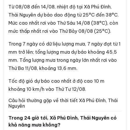
Xã Cường Lợi
Xã Đại Phúc
Từ 08/08 đến 14/08, nhiệt độ tại Xã Phú Đình,
Xã Đại Từ
Xã Dân Tiến
Thái Nguyên dự báo dao động từ 25°C đến 38°C.
Mức cao nhất rơi vào Thứ Sáu 14/08 (38°C), còn
Xã Điềm Thụy
Xã Định Hóa
mức thấp nhất rơi vào Thứ Bảy 08/08 (25°C).
Xã Đồng Hỷ
Xã Đồng Phúc
Trong 7 ngày có dữ liệu lượng mưa, 7 ngày đạt từ 1
Xã Đức Lương
Xã Hiệp Lực
mm trở lên; tổng lượng mưa dự báo khoảng 45,5
Xã Hợp Thành
Xã Kha Sơn
mm. Tổng lượng mưa trong ngày lớn nhất rơi vào
Thứ Ba 11/08, khoảng 13,6 mm.
Xã Kim Phượng
Xã La Bằng
Xã La Hiên
Xã Lam Vỹ
Tốc độ gió dự báo cao nhất ở độ cao 10 m
khoảng 10 km/h vào Thứ Tư 12/08.
Xã Nà Phặc
Xã Na Rì
Câu hỏi thường gặp về thời tiết Xã Phú Đình, Thái
Xã Nam Cường
Xã Nam Hòa
Nguyên
Xã Ngân Sơn
Xã Nghĩa Tá
Trong 24 giờ tới, Xã Phú Đình, Thái Nguyên có
khả năng mưa không?
Xã Nghiên Loan
Xã Nghinh Tường