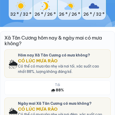
32 °
/
32 °
26 °
/
26 °
26 °
/
26 °
26 °
/
32 °
Xã Tân Cương hôm nay & ngày mai có mưa
không?
Hôm nay Xã Tân Cương có mưa không?
🌦️
CÓ LÚC MƯA RÀO
Có thể có mưa rào nhẹ vài nơi tối, xác suất cao
nhất 88%, lượng không đáng kể.
Tối
🌧️ 88%
Ngày mai Xã Tân Cương có mưa không?
🌦️
CÓ LÚC MƯA RÀO
Có thể có mưa rào nhẹ vài nơi đêm, xác suất cao