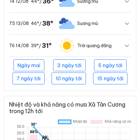
36°
44°
Sương mù
T4 12/08
/
38°
46°
Sương mù
T5 13/08
/
31°
39°
Trời quang đãng
T6 14/08
/
Ngày mai
3 ngày tới
5 ngày tới
7 ngày tới
10 ngày tới
15 ngày tới
Nhiệt độ và khả năng có mưa Xã Tân Cương
trong 12h tới