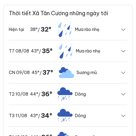
Thời tiết Xã Tân Cương những ngày tới
32°
38°
Mưa rào nhẹ
Hiện tại
/
35°
43°
Mưa rào nhẹ
T7 08/08
/
37°
45°
Sương mù
CN 09/08
/
36°
44°
Dông
T2 10/08
/
34°
43°
Dông
T3 11/08
/