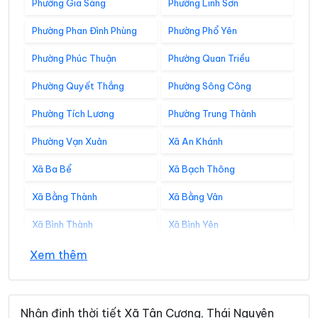
Phường Gia Sàng
Phường Linh Sơn
Phường Phan Đình Phùng
Phường Phổ Yên
Phường Phúc Thuận
Phường Quan Triều
Phường Quyết Thắng
Phường Sông Công
Phường Tích Lương
Phường Trung Thành
Phường Vạn Xuân
Xã An Khánh
Xã Ba Bể
Xã Bạch Thông
Xã Bằng Thành
Xã Bằng Vân
Xã Bình Thành
Xã Bình Yên
Xã Cẩm Giàng
Xã Cao Minh
Xem thêm
Xã Chợ Đồn
Xã Chợ Mới
Xã Chợ Rã
Xã Côn Minh
Nhận định thời tiết Xã Tân Cương, Thái Nguyên