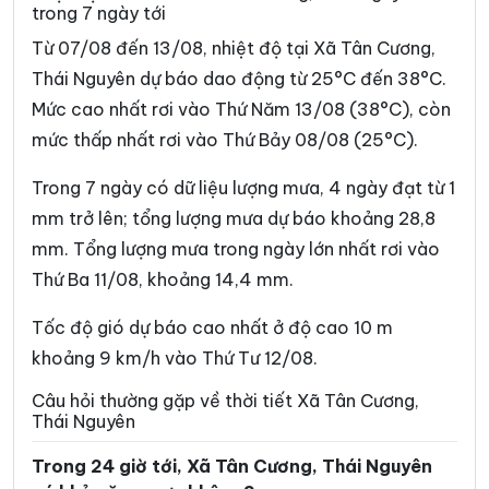
trong 7 ngày tới
Xã Cường Lợi
Xã Đại Phúc
Từ 07/08 đến 13/08, nhiệt độ tại Xã Tân Cương,
Xã Đại Từ
Xã Dân Tiến
Thái Nguyên dự báo dao động từ 25°C đến 38°C.
Mức cao nhất rơi vào Thứ Năm 13/08 (38°C), còn
Xã Điềm Thụy
Xã Định Hóa
mức thấp nhất rơi vào Thứ Bảy 08/08 (25°C).
Xã Đồng Hỷ
Xã Đồng Phúc
Trong 7 ngày có dữ liệu lượng mưa, 4 ngày đạt từ 1
Xã Đức Lương
Xã Hiệp Lực
mm trở lên; tổng lượng mưa dự báo khoảng 28,8
Xã Hợp Thành
Xã Kha Sơn
mm. Tổng lượng mưa trong ngày lớn nhất rơi vào
Thứ Ba 11/08, khoảng 14,4 mm.
Xã Kim Phượng
Xã La Bằng
Xã La Hiên
Xã Lam Vỹ
Tốc độ gió dự báo cao nhất ở độ cao 10 m
khoảng 9 km/h vào Thứ Tư 12/08.
Xã Nà Phặc
Xã Na Rì
Câu hỏi thường gặp về thời tiết Xã Tân Cương,
Xã Nam Cường
Xã Nam Hòa
Thái Nguyên
Xã Ngân Sơn
Xã Nghĩa Tá
Trong 24 giờ tới, Xã Tân Cương, Thái Nguyên