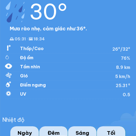
30°
Mưa rào nhẹ, cảm giác như 36°.
🌅 05:31 · 🌇 18:34
Thấp/Cao
26°/32°
Độ ẩm
76%
Tầm nhìn
8.9 km
Gió
5 km/h
Điểm ngưng
25.31 °
UV
0.5
Nhiệt độ
Ngày
Đêm
Sáng
Tối