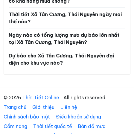
có khả năng mưa không?
Xã Nghiên Loan
Xã Nghinh Tường
Xã Phong Quang
Xã Phú Bình
Thời tiết Xã Tân Cương, Thái Nguyên ngày mai
thế nào?
Xã Phú Đình
Xã Phú Lạc
Ngày nào có tổng lượng mưa dự báo lớn nhất
Xã Phú Lương
Xã Phú Thịnh
tại Xã Tân Cương, Thái Nguyên?
Xã Phủ Thông
Xã Phú Xuyên
Dự báo cho Xã Tân Cương, Thái Nguyên đại
Xã Phúc Lộc
Xã Phượng Tiến
diện cho khu vực nào?
Xã Quân Chu
Xã Quảng Bạch
Xã Quang Sơn
Xã Sảng Mộc
Xã Tân Khánh
Xã Tân Kỳ
© 2026
Thời Tiết Online
All rights reserved.
Trang chủ
Xã Tân Thành
Giới thiệu
Liên hệ
Xã Thần Sa
Chính sách bảo mật
Điều khoản sử dụng
Xã Thành Công
Xã Thanh Mai
Cẩm nang
Thời tiết quốc tế
Bản đồ mưa
Xã Thanh Thịnh
Xã Thượng Minh