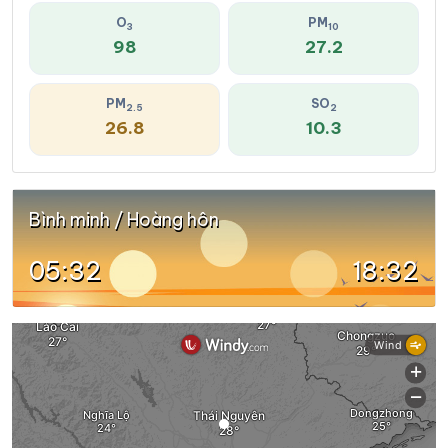
O
PM
3
10
98
27.2
PM
SO
2.5
2
26.8
10.3
Bình minh / Hoàng hôn
05:32
18:32