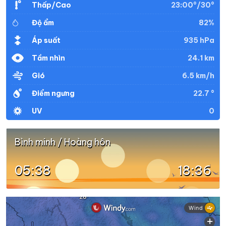
23:00°/30°
Thấp/Cao
82%
Độ ẩm
32°
26°
Mây đen u ám
20:00
/
935 hPa
Áp suất
24.1 km
Tầm nhìn
31°
26°
Mây đen u ám
21:00
/
6.5 km/h
Gió
22.7 °
Điểm ngưng
30°
25°
Mây đen u ám
22:00
/
0
UV
30°
25°
Mây đen u ám
23:00
/
Bình minh / Hoàng hôn
05:38
18:36