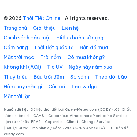
Xã Đoàn Kết
Xã Gia Phù
© 2026
Thời Tiết Online
All rights reserved.
Xã Huổi Một
Xã Kim Bon
Trang chủ
Giới thiệu
Liên hệ
Xã Long Hẹ
Xã Lóng Phiêng
Chính sách bảo mật
Điều khoản sử dụng
Cẩm nang
Thời tiết quốc tế
Bản đồ mưa
Xã Lóng Sập
Xã Mai Sơn
Mặt trời mọc
Trời nồm
Có mưa không?
Xã Muổi Nọi
Xã Mường Bám
Không khí (AQI)
Tia UV
Ngày này năm xưa
Xã Mường Bang
Xã Mường Bú
Thuỷ triều
Bầu trời đêm
So sánh
Theo dõi bão
Xã Mường Chanh
Xã Mường Chiên
Hôm nay mặc gì
Câu cá
Tạo widget
Mặt trời lặn
Xã Mường Cơi
Xã Mường É
Xã Mường Giôn
Xã Mường Hung
Nguồn dữ liệu:
Dữ liệu thời tiết bởi Open-Meteo.com (CC BY 4.0) · Chất
lượng không khí: CAMS – Copernicus Atmosphere Monitoring Service ·
Lịch sử khí hậu: ERA5 – Copernicus Climate Change Service
Xã Mường Khiêng
Xã Mường La
(C3S)/ECMWF · Mô hình dự báo: DWD ICON, NOAA GFS/GEFS · Bản đồ:
Windy.com
Xã Mường Lầm
Xã Mường Lạn